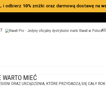
L
i odbierz
10%
zniżki oraz darmową dostawę na
ws
ET
KO
E WARTO MIEĆ
ESIENI ORAZ URZĄDZENIA, KTÓRE PRZYDADZĄ SIĘ CAŁY ROK