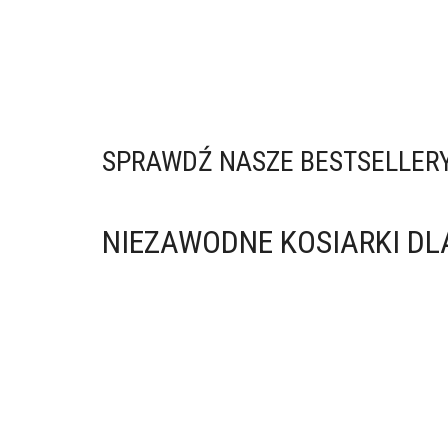
palniki z pokrywą i termometrem
1999,00
zł
Czytaj dalej
SPRAWDŹ NASZE BESTSELLER
NIEZAWODNE KOSIARKI D
Traktorek ogrodowy Riwall RLT 92
HRD 92 cm 245 l hydrostat
9999,99
zł
Dodaj do koszyka