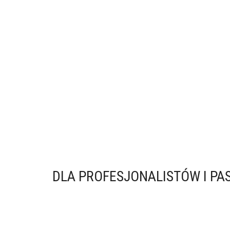
1499,99
zł
Dodaj do koszyka
Kosiarka akumulatorowa 40 cm Riwall
RALM 4020i SET 40 V
999,99
zł
Dodaj do koszyka
DLA PROFESJONALISTÓW I P