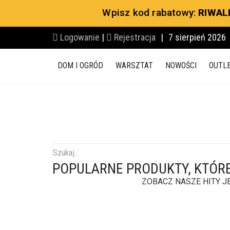
Wpisz kod rabatowy:
RIWAL
Promocja!
BRAK
Promocja!
Logowanie
|
Rejestracja
|
7 sierpień 2026
DOM I OGRÓD
WARSZTAT
NOWOŚCI
OUTL
POPULARNE PRODUKTY, KTÓR
ZOBACZ NASZE HITY J