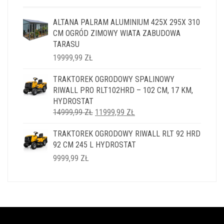
ALTANA PALRAM ALUMINIUM 425X 295X 310
CM OGRÓD ZIMOWY WIATA ZABUDOWA
TARASU
19999,99
ZŁ
TRAKTOREK OGRODOWY SPALINOWY
RIWALL PRO RLT102HRD – 102 CM, 17 KM,
HYDROSTAT
PIERWOTNA
AKTUALNA
14999,99
ZŁ
11999,99
ZŁ
CENA
CENA
TRAKTOREK OGRODOWY RIWALL RLT 92 HRD
WYNOSIŁA:
WYNOSI:
92 CM 245 L HYDROSTAT
14999,99 ZŁ.
11999,99 ZŁ.
9999,99
ZŁ