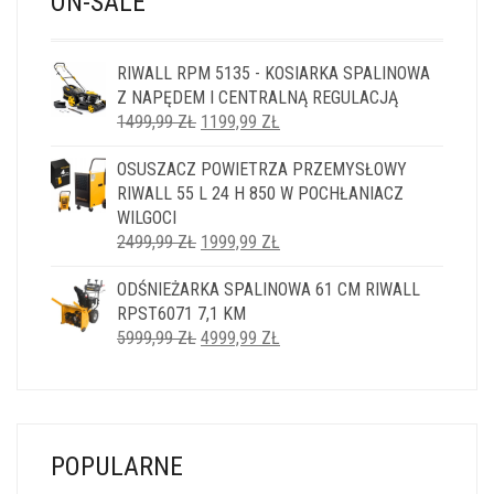
ON-SALE
RIWALL RPM 5135 - KOSIARKA SPALINOWA
Z NAPĘDEM I CENTRALNĄ REGULACJĄ
PIERWOTNA
AKTUALNA
1499,99
ZŁ
1199,99
ZŁ
CENA
CENA
OSUSZACZ POWIETRZA PRZEMYSŁOWY
WYNOSIŁA:
WYNOSI:
RIWALL 55 L 24 H 850 W POCHŁANIACZ
1499,99 ZŁ.
1199,99 ZŁ.
WILGOCI
PIERWOTNA
AKTUALNA
2499,99
ZŁ
1999,99
ZŁ
CENA
CENA
ODŚNIEŻARKA SPALINOWA 61 CM RIWALL
WYNOSIŁA:
WYNOSI:
RPST6071 7,1 KM
2499,99 ZŁ.
1999,99 ZŁ.
PIERWOTNA
AKTUALNA
5999,99
ZŁ
4999,99
ZŁ
CENA
CENA
WYNOSIŁA:
WYNOSI:
5999,99 ZŁ.
4999,99 ZŁ.
POPULARNE