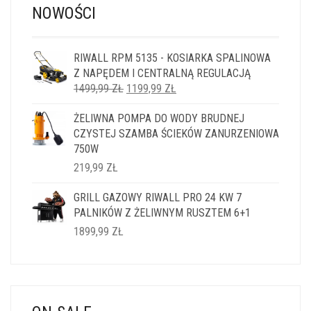
NOWOŚCI
RIWALL RPM 5135 - KOSIARKA SPALINOWA
Z NAPĘDEM I CENTRALNĄ REGULACJĄ
PIERWOTNA
AKTUALNA
1499,99
ZŁ
1199,99
ZŁ
CENA
CENA
ŻELIWNA POMPA DO WODY BRUDNEJ
WYNOSIŁA:
WYNOSI:
CZYSTEJ SZAMBA ŚCIEKÓW ZANURZENIOWA
1499,99 ZŁ.
1199,99 ZŁ.
750W
219,99
ZŁ
GRILL GAZOWY RIWALL PRO 24 KW 7
PALNIKÓW Z ŻELIWNYM RUSZTEM 6+1
1899,99
ZŁ