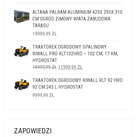
ALTANA PALRAM ALUMINIUM 425X 295X 310
CM OGRÓD ZIMOWY WIATA ZABUDOWA
TARASU
19999,99
ZŁ
TRAKTOREK OGRODOWY SPALINOWY
RIWALL PRO RLT102HRD – 102 CM, 17 KM,
HYDROSTAT
PIERWOTNA
AKTUALNA
14999,99
ZŁ
11999,99
ZŁ
CENA
CENA
TRAKTOREK OGRODOWY RIWALL RLT 92 HRD
WYNOSIŁA:
WYNOSI:
92 CM 245 L HYDROSTAT
14999,99 ZŁ.
11999,99 ZŁ.
9999,99
ZŁ
ZAPOWIEDZI