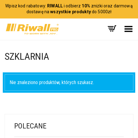
Wpisz kod rabatowy:
RIWALL
i odbierz
10%
zniżki oraz darmową
dostawę na
wszystkie produkty
do 5000zł
Toggle Menu
SZKLARNIA
Nie znaleziono produktów, których szukasz.
POLECANE