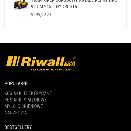
TRAKTOREK OGRODOWY RIWALL RLT 92 HRD
WYNOSIŁA:
WYNOSI:
92 CM 245 L HYDROSTAT
14999,99 ZŁ.
11999,99 ZŁ.
9999,99
ZŁ
POPULARNE
KOSIARKI ELEKTRYCZNE
KOSIARKI SPALINOWE
MYJKI CIŚNIENIOWE
NARZĘDZIA
BESTSELLERY