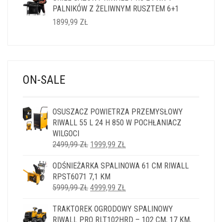
PALNIKÓW Z ŻELIWNYM RUSZTEM 6+1
1899,99
ZŁ
ON-SALE
OSUSZACZ POWIETRZA PRZEMYSŁOWY
RIWALL 55 L 24 H 850 W POCHŁANIACZ
WILGOCI
PIERWOTNA
AKTUALNA
2499,99
ZŁ
1999,99
ZŁ
CENA
CENA
ODŚNIEŻARKA SPALINOWA 61 CM RIWALL
WYNOSIŁA:
WYNOSI:
RPST6071 7,1 KM
2499,99 ZŁ.
1999,99 ZŁ.
PIERWOTNA
AKTUALNA
5999,99
ZŁ
4999,99
ZŁ
CENA
CENA
TRAKTOREK OGRODOWY SPALINOWY
WYNOSIŁA:
WYNOSI:
RIWALL PRO RLT102HRD – 102 CM, 17 KM,
5999,99 ZŁ.
4999,99 ZŁ.