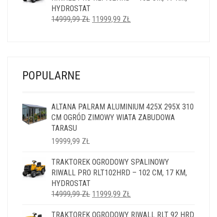
HYDROSTAT
PIERWOTNA
AKTUALNA
14999,99
ZŁ
11999,99
ZŁ
CENA
CENA
WYNOSIŁA:
WYNOSI:
14999,99 ZŁ.
11999,99 ZŁ.
POPULARNE
ALTANA PALRAM ALUMINIUM 425X 295X 310
CM OGRÓD ZIMOWY WIATA ZABUDOWA
TARASU
19999,99
ZŁ
TRAKTOREK OGRODOWY SPALINOWY
RIWALL PRO RLT102HRD – 102 CM, 17 KM,
HYDROSTAT
PIERWOTNA
AKTUALNA
14999,99
ZŁ
11999,99
ZŁ
CENA
CENA
TRAKTOREK OGRODOWY RIWALL RLT 92 HRD
WYNOSIŁA:
WYNOSI: