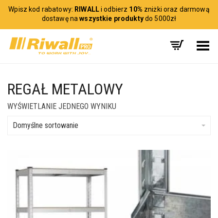
Wpisz kod rabatowy:
RIWALL
i odbierz
10%
zniżki oraz darmową
dostawę na
wszystkie produkty
do 5000zł
Toggle Menu
REGAŁ METALOWY
WYŚWIETLANIE JEDNEGO WYNIKU
Domyślne sortowanie