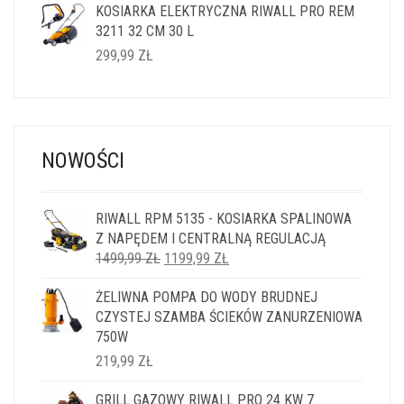
KOSIARKA ELEKTRYCZNA RIWALL PRO REM
3211 32 CM 30 L
299,99
ZŁ
NOWOŚCI
RIWALL RPM 5135 - KOSIARKA SPALINOWA
Z NAPĘDEM I CENTRALNĄ REGULACJĄ
PIERWOTNA
AKTUALNA
1499,99
ZŁ
1199,99
ZŁ
CENA
CENA
ŻELIWNA POMPA DO WODY BRUDNEJ
WYNOSIŁA:
WYNOSI:
CZYSTEJ SZAMBA ŚCIEKÓW ZANURZENIOWA
1499,99 ZŁ.
1199,99 ZŁ.
750W
219,99
ZŁ
GRILL GAZOWY RIWALL PRO 24 KW 7