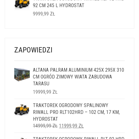
92 CM 245 L HYDROSTAT
14999,99 ZŁ.
11999,99 ZŁ.
9999,99
ZŁ
ZAPOWIEDZI
ALTANA PALRAM ALUMINIUM 425X 295X 310
CM OGRÓD ZIMOWY WIATA ZABUDOWA
TARASU
19999,99
ZŁ
TRAKTOREK OGRODOWY SPALINOWY
RIWALL PRO RLT102HRD – 102 CM, 17 KM,
HYDROSTAT
PIERWOTNA
AKTUALNA
14999,99
ZŁ
11999,99
ZŁ
CENA
CENA