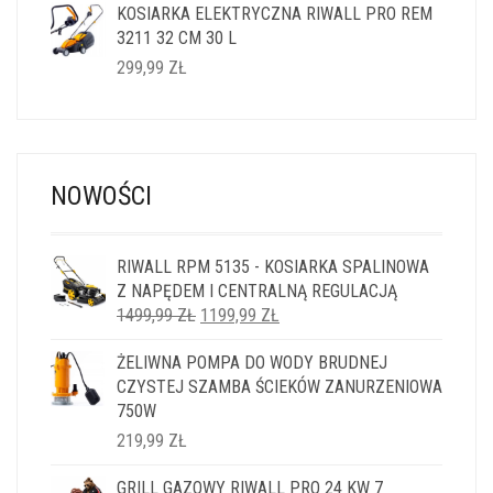
KOSIARKA ELEKTRYCZNA RIWALL PRO REM
3211 32 CM 30 L
299,99
ZŁ
NOWOŚCI
RIWALL RPM 5135 - KOSIARKA SPALINOWA
Z NAPĘDEM I CENTRALNĄ REGULACJĄ
PIERWOTNA
AKTUALNA
1499,99
ZŁ
1199,99
ZŁ
CENA
CENA
ŻELIWNA POMPA DO WODY BRUDNEJ
WYNOSIŁA:
WYNOSI:
CZYSTEJ SZAMBA ŚCIEKÓW ZANURZENIOWA
1499,99 ZŁ.
1199,99 ZŁ.
750W
219,99
ZŁ
GRILL GAZOWY RIWALL PRO 24 KW 7