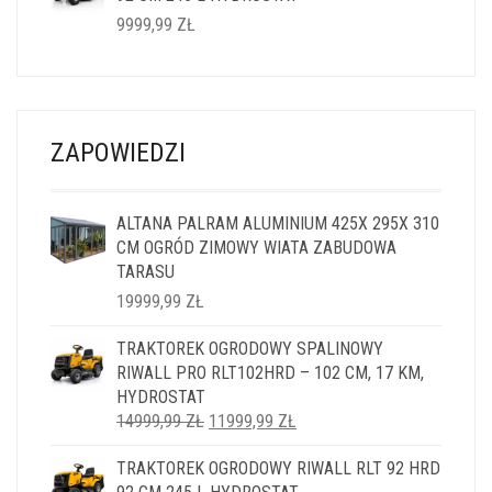
9999,99
ZŁ
ZAPOWIEDZI
ALTANA PALRAM ALUMINIUM 425X 295X 310
CM OGRÓD ZIMOWY WIATA ZABUDOWA
TARASU
19999,99
ZŁ
TRAKTOREK OGRODOWY SPALINOWY
RIWALL PRO RLT102HRD – 102 CM, 17 KM,
HYDROSTAT
PIERWOTNA
AKTUALNA
14999,99
ZŁ
11999,99
ZŁ
CENA
CENA
TRAKTOREK OGRODOWY RIWALL RLT 92 HRD
WYNOSIŁA:
WYNOSI: