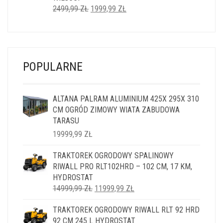
PIERWOTNA
AKTUALNA
2499,99
ZŁ
1999,99
ZŁ
CENA
CENA
WYNOSIŁA:
WYNOSI:
2499,99 ZŁ.
1999,99 ZŁ.
POPULARNE
ALTANA PALRAM ALUMINIUM 425X 295X 310
CM OGRÓD ZIMOWY WIATA ZABUDOWA
TARASU
19999,99
ZŁ
TRAKTOREK OGRODOWY SPALINOWY
RIWALL PRO RLT102HRD – 102 CM, 17 KM,
HYDROSTAT
PIERWOTNA
AKTUALNA
14999,99
ZŁ
11999,99
ZŁ
CENA
CENA
TRAKTOREK OGRODOWY RIWALL RLT 92 HRD
WYNOSIŁA:
WYNOSI:
92 CM 245 L HYDROSTAT
14999,99 ZŁ.
11999,99 ZŁ.