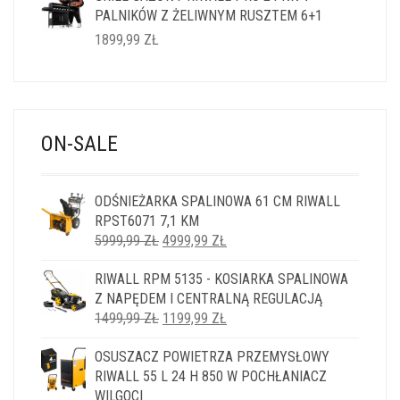
PALNIKÓW Z ŻELIWNYM RUSZTEM 6+1
1899,99
ZŁ
ON-SALE
ODŚNIEŻARKA SPALINOWA 61 CM RIWALL
RPST6071 7,1 KM
PIERWOTNA
AKTUALNA
5999,99
ZŁ
4999,99
ZŁ
CENA
CENA
RIWALL RPM 5135 - KOSIARKA SPALINOWA
WYNOSIŁA:
WYNOSI:
Z NAPĘDEM I CENTRALNĄ REGULACJĄ
5999,99 ZŁ.
4999,99 ZŁ.
PIERWOTNA
AKTUALNA
1499,99
ZŁ
1199,99
ZŁ
CENA
CENA
OSUSZACZ POWIETRZA PRZEMYSŁOWY
WYNOSIŁA:
WYNOSI:
RIWALL 55 L 24 H 850 W POCHŁANIACZ
1499,99 ZŁ.
1199,99 ZŁ.
WILGOCI