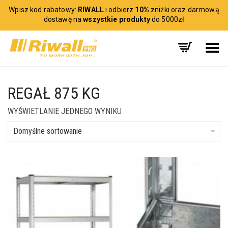
Wpisz kod rabatowy:
RIWALL
i odbierz
10%
zniżki oraz darmową
dostawę na
wszystkie produkty
do 5000zł
Toggle Menu
REGAŁ 875 KG
WYŚWIETLANIE JEDNEGO WYNIKU
Domyślne sortowanie