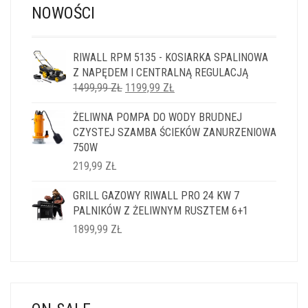
NOWOŚCI
RIWALL RPM 5135 - KOSIARKA SPALINOWA
Z NAPĘDEM I CENTRALNĄ REGULACJĄ
PIERWOTNA
AKTUALNA
1499,99
ZŁ
1199,99
ZŁ
CENA
CENA
ŻELIWNA POMPA DO WODY BRUDNEJ
WYNOSIŁA:
WYNOSI:
CZYSTEJ SZAMBA ŚCIEKÓW ZANURZENIOWA
1499,99 ZŁ.
1199,99 ZŁ.
750W
219,99
ZŁ
GRILL GAZOWY RIWALL PRO 24 KW 7
PALNIKÓW Z ŻELIWNYM RUSZTEM 6+1
1899,99
ZŁ