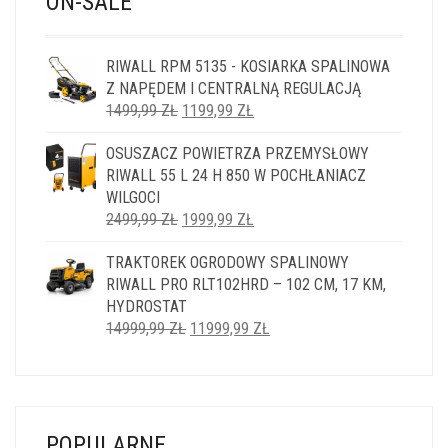
ON-SALE
RIWALL RPM 5135 - KOSIARKA SPALINOWA
Z NAPĘDEM I CENTRALNĄ REGULACJĄ
PIERWOTNA
AKTUALNA
1499,99
ZŁ
1199,99
ZŁ
CENA
CENA
OSUSZACZ POWIETRZA PRZEMYSŁOWY
WYNOSIŁA:
WYNOSI:
RIWALL 55 L 24 H 850 W POCHŁANIACZ
1499,99 ZŁ.
1199,99 ZŁ.
WILGOCI
PIERWOTNA
AKTUALNA
2499,99
ZŁ
1999,99
ZŁ
CENA
CENA
TRAKTOREK OGRODOWY SPALINOWY
WYNOSIŁA:
WYNOSI:
RIWALL PRO RLT102HRD – 102 CM, 17 KM,
2499,99 ZŁ.
1999,99 ZŁ.
HYDROSTAT
PIERWOTNA
AKTUALNA
14999,99
ZŁ
11999,99
ZŁ
CENA
CENA
WYNOSIŁA:
WYNOSI:
14999,99 ZŁ.
11999,99 ZŁ.
POPULARNE