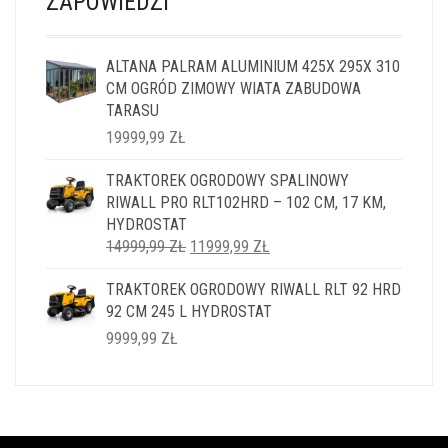
ZAPOWIEDZI
ALTANA PALRAM ALUMINIUM 425X 295X 310
CM OGRÓD ZIMOWY WIATA ZABUDOWA
TARASU
19999,99
ZŁ
TRAKTOREK OGRODOWY SPALINOWY
RIWALL PRO RLT102HRD – 102 CM, 17 KM,
HYDROSTAT
PIERWOTNA
AKTUALNA
14999,99
ZŁ
11999,99
ZŁ
CENA
CENA
TRAKTOREK OGRODOWY RIWALL RLT 92 HRD
WYNOSIŁA:
WYNOSI:
92 CM 245 L HYDROSTAT
14999,99 ZŁ.
11999,99 ZŁ.
9999,99
ZŁ