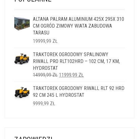
ALTANA PALRAM ALUMINIUM 425X 295X 310
CM OGRÓD ZIMOWY WIATA ZABUDOWA
TARASU
19999,99
ZŁ
TRAKTOREK OGRODOWY SPALINOWY
RIWALL PRO RLT102HRD – 102 CM, 17 KM,
HYDROSTAT
PIERWOTNA
AKTUALNA
14999,99
ZŁ
11999,99
ZŁ
CENA
CENA
TRAKTOREK OGRODOWY RIWALL RLT 92 HRD
WYNOSIŁA:
WYNOSI:
92 CM 245 L HYDROSTAT
14999,99 ZŁ.
11999,99 ZŁ.
9999,99
ZŁ