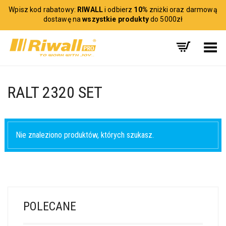
Wpisz kod rabatowy:
RIWALL
i odbierz
10%
zniżki oraz darmową
dostawę na
wszystkie produkty
do 5000zł
Toggle Menu
RALT 2320 SET
Nie znaleziono produktów, których szukasz.
POLECANE