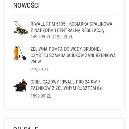
NOWOŚCI
RIWALL RPM 5135 - KOSIARKA SPALINOWA
Z NAPĘDEM I CENTRALNĄ REGULACJĄ
PIERWOTNA
AKTUALNA
1499,99
ZŁ
1199,99
ZŁ
CENA
CENA
ŻELIWNA POMPA DO WODY BRUDNEJ
WYNOSIŁA:
WYNOSI:
CZYSTEJ SZAMBA ŚCIEKÓW ZANURZENIOWA
1499,99 ZŁ.
1199,99 ZŁ.
750W
219,99
ZŁ
GRILL GAZOWY RIWALL PRO 24 KW 7
PALNIKÓW Z ŻELIWNYM RUSZTEM 6+1
1899,99
ZŁ