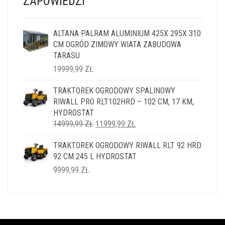
ZAPOWIEDZI
ALTANA PALRAM ALUMINIUM 425X 295X 310
CM OGRÓD ZIMOWY WIATA ZABUDOWA
TARASU
19999,99
ZŁ
TRAKTOREK OGRODOWY SPALINOWY
RIWALL PRO RLT102HRD – 102 CM, 17 KM,
HYDROSTAT
PIERWOTNA
AKTUALNA
14999,99
ZŁ
11999,99
ZŁ
CENA
CENA
TRAKTOREK OGRODOWY RIWALL RLT 92 HRD
WYNOSIŁA:
WYNOSI:
92 CM 245 L HYDROSTAT
14999,99 ZŁ.
11999,99 ZŁ.
9999,99
ZŁ