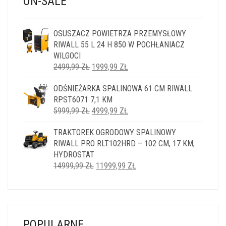
ON-SALE
OSUSZACZ POWIETRZA PRZEMYSŁOWY
RIWALL 55 L 24 H 850 W POCHŁANIACZ
WILGOCI
PIERWOTNA
AKTUALNA
2499,99
ZŁ
1999,99
ZŁ
CENA
CENA
ODŚNIEŻARKA SPALINOWA 61 CM RIWALL
WYNOSIŁA:
WYNOSI:
RPST6071 7,1 KM
2499,99 ZŁ.
1999,99 ZŁ.
PIERWOTNA
AKTUALNA
5999,99
ZŁ
4999,99
ZŁ
CENA
CENA
TRAKTOREK OGRODOWY SPALINOWY
WYNOSIŁA:
WYNOSI:
RIWALL PRO RLT102HRD – 102 CM, 17 KM,
5999,99 ZŁ.
4999,99 ZŁ.
HYDROSTAT
PIERWOTNA
AKTUALNA
14999,99
ZŁ
11999,99
ZŁ
CENA
CENA
WYNOSIŁA:
WYNOSI:
14999,99 ZŁ.
11999,99 ZŁ.
POPULARNE