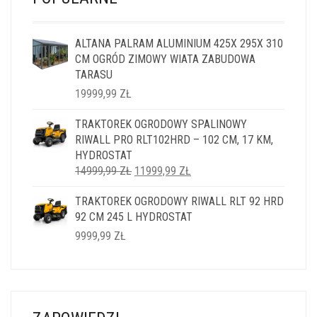
ALTANA PALRAM ALUMINIUM 425X 295X 310
CM OGRÓD ZIMOWY WIATA ZABUDOWA
TARASU
19999,99
ZŁ
TRAKTOREK OGRODOWY SPALINOWY
RIWALL PRO RLT102HRD – 102 CM, 17 KM,
HYDROSTAT
PIERWOTNA
AKTUALNA
14999,99
ZŁ
11999,99
ZŁ
CENA
CENA
TRAKTOREK OGRODOWY RIWALL RLT 92 HRD
WYNOSIŁA:
WYNOSI:
92 CM 245 L HYDROSTAT
14999,99 ZŁ.
11999,99 ZŁ.
9999,99
ZŁ