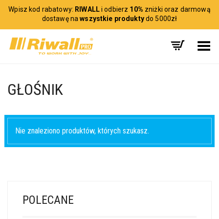
Wpisz kod rabatowy:
RIWALL
i odbierz
10%
zniżki oraz darmową
dostawę na
wszystkie produkty
do 5000zł
Toggle Menu
GŁOŚNIK
Nie znaleziono produktów, których szukasz.
POLECANE