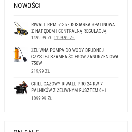
NOWOŚCI
RIWALL RPM 5135 - KOSIARKA SPALINOWA
Z NAPĘDEM I CENTRALNĄ REGULACJĄ
PIERWOTNA
AKTUALNA
1499,99
ZŁ
1199,99
ZŁ
CENA
CENA
ŻELIWNA POMPA DO WODY BRUDNEJ
WYNOSIŁA:
WYNOSI:
CZYSTEJ SZAMBA ŚCIEKÓW ZANURZENIOWA
1499,99 ZŁ.
1199,99 ZŁ.
750W
219,99
ZŁ
GRILL GAZOWY RIWALL PRO 24 KW 7
PALNIKÓW Z ŻELIWNYM RUSZTEM 6+1
1899,99
ZŁ