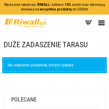
Wpisz kod rabatowy:
RIWALL
i odbierz
10%
zniżki oraz darmową
dostawę na
wszystkie produkty
do 5000zł
Toggle Menu
DUŻE ZADASZENIE TARASU
Nie znaleziono produktów, których szukasz.
POLECANE