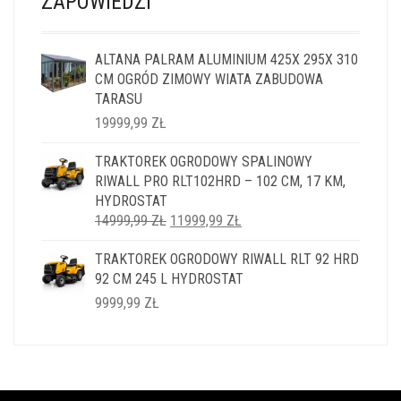
ZAPOWIEDZI
ALTANA PALRAM ALUMINIUM 425X 295X 310
CM OGRÓD ZIMOWY WIATA ZABUDOWA
TARASU
19999,99
ZŁ
TRAKTOREK OGRODOWY SPALINOWY
RIWALL PRO RLT102HRD – 102 CM, 17 KM,
HYDROSTAT
PIERWOTNA
AKTUALNA
14999,99
ZŁ
11999,99
ZŁ
CENA
CENA
TRAKTOREK OGRODOWY RIWALL RLT 92 HRD
WYNOSIŁA:
WYNOSI:
92 CM 245 L HYDROSTAT
14999,99 ZŁ.
11999,99 ZŁ.
9999,99
ZŁ