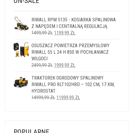
ON-SALE
RIWALL RPM 5135 - KOSIARKA SPALINOWA
Z NAPĘDEM I CENTRALNĄ REGULACJĄ
PIERWOTNA
AKTUALNA
1499,99
ZŁ
1199,99
ZŁ
CENA
CENA
OSUSZACZ POWIETRZA PRZEMYSŁOWY
WYNOSIŁA:
WYNOSI:
RIWALL 55 L 24 H 850 W POCHŁANIACZ
1499,99 ZŁ.
1199,99 ZŁ.
WILGOCI
PIERWOTNA
AKTUALNA
2499,99
ZŁ
1999,99
ZŁ
CENA
CENA
TRAKTOREK OGRODOWY SPALINOWY
WYNOSIŁA:
WYNOSI:
RIWALL PRO RLT102HRD – 102 CM, 17 KM,
2499,99 ZŁ.
1999,99 ZŁ.
HYDROSTAT
PIERWOTNA
AKTUALNA
14999,99
ZŁ
11999,99
ZŁ
CENA
CENA
WYNOSIŁA:
WYNOSI:
14999,99 ZŁ.
11999,99 ZŁ.
POPULARNE