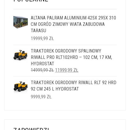
ALTANA PALRAM ALUMINIUM 425X 295X 310
CM OGRÓD ZIMOWY WIATA ZABUDOWA
TARASU
19999,99
ZŁ
TRAKTOREK OGRODOWY SPALINOWY
RIWALL PRO RLT102HRD – 102 CM, 17 KM,
HYDROSTAT
PIERWOTNA
AKTUALNA
14999,99
ZŁ
11999,99
ZŁ
CENA
CENA
TRAKTOREK OGRODOWY RIWALL RLT 92 HRD
WYNOSIŁA:
WYNOSI:
92 CM 245 L HYDROSTAT
14999,99 ZŁ.
11999,99 ZŁ.
9999,99
ZŁ