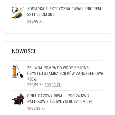
KOSIARKA ELEKTRYCZNA RIWALL PRO REM
3211 32 CM 30 L
299,99
ZŁ
NOWOŚCI
ŻELIWNA POMPA DO WODY BRUDNEJ
CZYSTEJ SZAMBA ŚCIEKÓW ZANURZENIOWA
750W
PIERWOTNA
AKTUALNA
299,99
ZŁ
199,99
ZŁ
CENA
CENA
GRILL GAZOWY RIWALL PRO 24 KW 7
WYNOSIŁA:
WYNOSI:
PALNIKÓW Z ŻELIWNYM RUSZTEM 6+1
299,99 ZŁ.
199,99 ZŁ.
1899,99
ZŁ