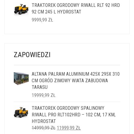
TRAKTOREK OGRODOWY RIWALL RLT 92 HRD
WYNOSIŁA:
WYNOSI:
92 CM 245 L HYDROSTAT
14999,99 ZŁ.
11999,99 ZŁ.
9999,99
ZŁ
ZAPOWIEDZI
ALTANA PALRAM ALUMINIUM 425X 295X 310
CM OGRÓD ZIMOWY WIATA ZABUDOWA
TARASU
19999,99
ZŁ
TRAKTOREK OGRODOWY SPALINOWY
RIWALL PRO RLT102HRD – 102 CM, 17 KM,
HYDROSTAT
PIERWOTNA
AKTUALNA
14999,99
ZŁ
11999,99
ZŁ