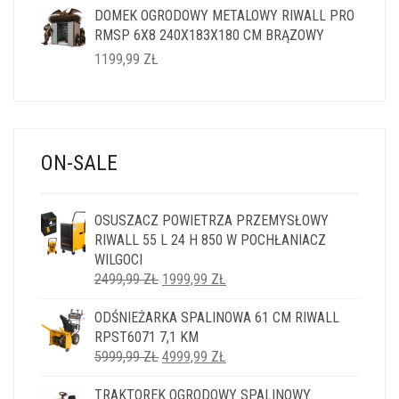
DOMEK OGRODOWY METALOWY RIWALL PRO
RMSP 6X8 240X183X180 CM BRĄZOWY
1199,99
ZŁ
ON-SALE
OSUSZACZ POWIETRZA PRZEMYSŁOWY
RIWALL 55 L 24 H 850 W POCHŁANIACZ
WILGOCI
PIERWOTNA
AKTUALNA
2499,99
ZŁ
1999,99
ZŁ
CENA
CENA
ODŚNIEŻARKA SPALINOWA 61 CM RIWALL
WYNOSIŁA:
WYNOSI:
RPST6071 7,1 KM
2499,99 ZŁ.
1999,99 ZŁ.
PIERWOTNA
AKTUALNA
5999,99
ZŁ
4999,99
ZŁ
CENA
CENA
TRAKTOREK OGRODOWY SPALINOWY
WYNOSIŁA:
WYNOSI: