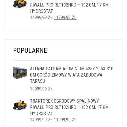
RIWALL PRO RLT102HRD – 102 CM, 17 KM,
5999,99 ZŁ.
4999,99 ZŁ.
HYDROSTAT
PIERWOTNA
AKTUALNA
14999,99
ZŁ
11999,99
ZŁ
CENA
CENA
WYNOSIŁA:
WYNOSI:
14999,99 ZŁ.
11999,99 ZŁ.
POPULARNE
ALTANA PALRAM ALUMINIUM 425X 295X 310
CM OGRÓD ZIMOWY WIATA ZABUDOWA
TARASU
19999,99
ZŁ
TRAKTOREK OGRODOWY SPALINOWY
RIWALL PRO RLT102HRD – 102 CM, 17 KM,
HYDROSTAT
PIERWOTNA
AKTUALNA
14999,99
ZŁ
11999,99
ZŁ
CENA
CENA