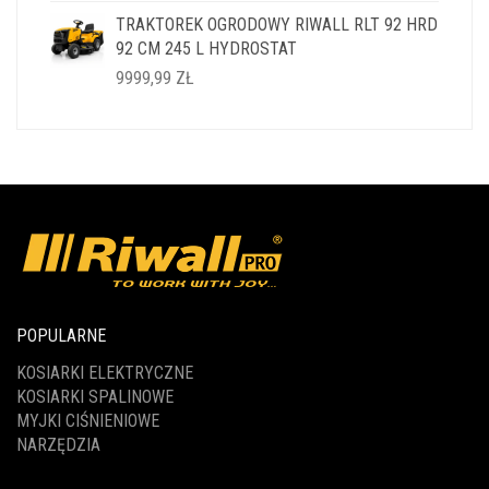
CENA
CENA
TRAKTOREK OGRODOWY RIWALL RLT 92 HRD
WYNOSIŁA:
WYNOSI:
92 CM 245 L HYDROSTAT
14999,99 ZŁ.
11999,99 ZŁ.
9999,99
ZŁ
POPULARNE
KOSIARKI ELEKTRYCZNE
KOSIARKI SPALINOWE
MYJKI CIŚNIENIOWE
NARZĘDZIA