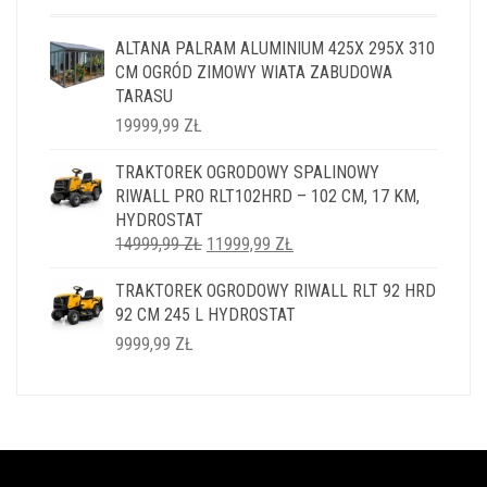
ALTANA PALRAM ALUMINIUM 425X 295X 310
CM OGRÓD ZIMOWY WIATA ZABUDOWA
TARASU
19999,99
ZŁ
TRAKTOREK OGRODOWY SPALINOWY
RIWALL PRO RLT102HRD – 102 CM, 17 KM,
HYDROSTAT
PIERWOTNA
AKTUALNA
14999,99
ZŁ
11999,99
ZŁ
CENA
CENA
TRAKTOREK OGRODOWY RIWALL RLT 92 HRD
WYNOSIŁA:
WYNOSI:
92 CM 245 L HYDROSTAT
14999,99 ZŁ.
11999,99 ZŁ.
9999,99
ZŁ