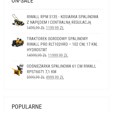
ON-SALE
RIWALL RPM 5135 - KOSIARKA SPALINOWA
Z NAPĘDEM I CENTRALNĄ REGULACJĄ
PIERWOTNA
AKTUALNA
1499,99
ZŁ
1199,99
ZŁ
CENA
CENA
TRAKTOREK OGRODOWY SPALINOWY
WYNOSIŁA:
WYNOSI:
RIWALL PRO RLT102HRD – 102 CM, 17 KM,
1499,99 ZŁ.
1199,99 ZŁ.
HYDROSTAT
PIERWOTNA
AKTUALNA
14999,99
ZŁ
11999,99
ZŁ
CENA
CENA
ODŚNIEŻARKA SPALINOWA 61 CM RIWALL
WYNOSIŁA:
WYNOSI:
RPST6071 7,1 KM
14999,99 ZŁ.
11999,99 ZŁ.
PIERWOTNA
AKTUALNA
5999,99
ZŁ
4999,99
ZŁ
CENA
CENA
WYNOSIŁA:
WYNOSI:
5999,99 ZŁ.
4999,99 ZŁ.
POPULARNE