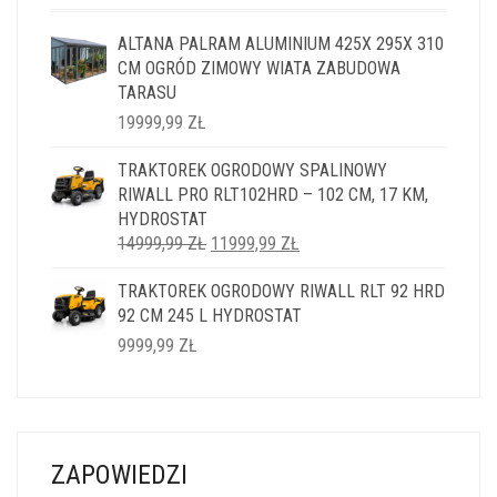
ALTANA PALRAM ALUMINIUM 425X 295X 310
CM OGRÓD ZIMOWY WIATA ZABUDOWA
TARASU
19999,99
ZŁ
TRAKTOREK OGRODOWY SPALINOWY
RIWALL PRO RLT102HRD – 102 CM, 17 KM,
HYDROSTAT
PIERWOTNA
AKTUALNA
14999,99
ZŁ
11999,99
ZŁ
CENA
CENA
TRAKTOREK OGRODOWY RIWALL RLT 92 HRD
WYNOSIŁA:
WYNOSI:
92 CM 245 L HYDROSTAT
14999,99 ZŁ.
11999,99 ZŁ.
9999,99
ZŁ
ZAPOWIEDZI