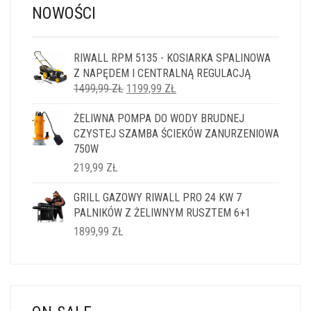
NOWOŚCI
RIWALL RPM 5135 - KOSIARKA SPALINOWA
Z NAPĘDEM I CENTRALNĄ REGULACJĄ
PIERWOTNA
AKTUALNA
1499,99
ZŁ
1199,99
ZŁ
CENA
CENA
ŻELIWNA POMPA DO WODY BRUDNEJ
WYNOSIŁA:
WYNOSI:
CZYSTEJ SZAMBA ŚCIEKÓW ZANURZENIOWA
1499,99 ZŁ.
1199,99 ZŁ.
750W
219,99
ZŁ
GRILL GAZOWY RIWALL PRO 24 KW 7
PALNIKÓW Z ŻELIWNYM RUSZTEM 6+1
1899,99
ZŁ