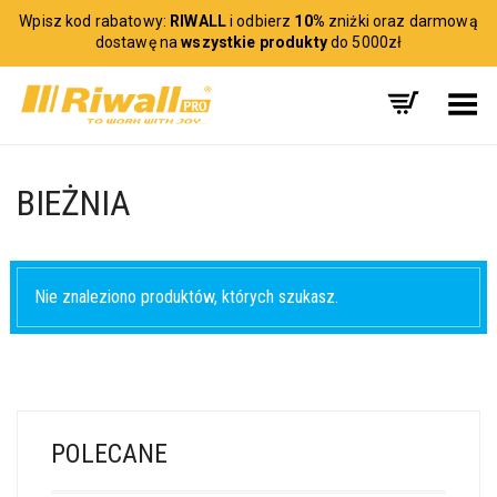
Wpisz kod rabatowy:
RIWALL
i odbierz
10%
zniżki oraz darmową
dostawę na
wszystkie produkty
do 5000zł
Toggle Menu
BIEŻNIA
Nie znaleziono produktów, których szukasz.
POLECANE