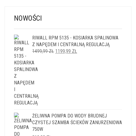
NOWOŚCI
RIWALL RPM 5135 - KOSIARKA SPALINOWA
Z NAPĘDEM I CENTRALNĄ REGULACJĄ
PIERWOTNA
AKTUALNA
1499,99
ZŁ
1199,99
ZŁ
CENA
CENA
WYNOSIŁA:
WYNOSI:
1499,99 ZŁ.
1199,99 ZŁ.
ŻELIWNA POMPA DO WODY BRUDNEJ
CZYSTEJ SZAMBA ŚCIEKÓW ZANURZENIOWA
750W