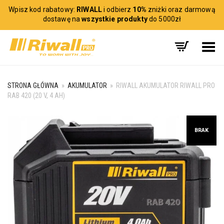
Wpisz kod rabatowy:
RIWALL
i odbierz
10%
zniżki oraz darmową
dostawę na
wszystkie produkty
do 5000zł
Toggle Menu
STRONA GŁÓWNA
»
AKUMULATOR
»
RIWALL AKUMULATOR RIWALL PRO
RAB 420 (20 V, 4 AH)
BRAK