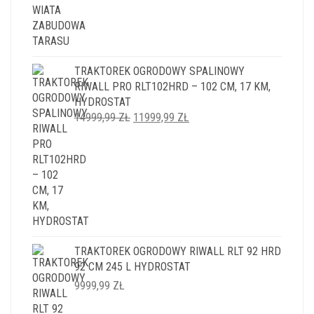
TRAKTOREK OGRODOWY SPALINOWY
RIWALL PRO RLT102HRD – 102 CM, 17 KM,
HYDROSTAT
PIERWOTNA
AKTUALNA
14999,99
ZŁ
11999,99
ZŁ
CENA
CENA
WYNOSIŁA:
WYNOSI:
14999,99 ZŁ.
11999,99 ZŁ.
TRAKTOREK OGRODOWY RIWALL RLT 92 HRD
92 CM 245 L HYDROSTAT
9999,99
ZŁ