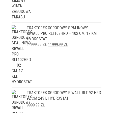
TRAKTOREK OGRODOWY SPALINOWY
RIWALL PRO RLT102HRD – 102 CM, 17 KM,
HYDROSTAT
PIERWOTNA
AKTUALNA
14999,99
ZŁ
11999,99
ZŁ
CENA
CENA
WYNOSIŁA:
WYNOSI:
14999,99 ZŁ.
11999,99 ZŁ.
TRAKTOREK OGRODOWY RIWALL RLT 92 HRD
92 CM 245 L HYDROSTAT
9999,99
ZŁ