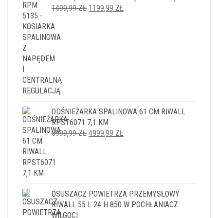
PIERWOTNA
AKTUALNA
1499,99
ZŁ
1199,99
ZŁ
CENA
CENA
WYNOSIŁA:
WYNOSI:
1499,99 ZŁ.
1199,99 ZŁ.
ODŚNIEŻARKA SPALINOWA 61 CM RIWALL
RPST6071 7,1 KM
PIERWOTNA
AKTUALNA
5999,99
ZŁ
4999,99
ZŁ
CENA
CENA
WYNOSIŁA:
WYNOSI:
5999,99 ZŁ.
4999,99 ZŁ.
OSUSZACZ POWIETRZA PRZEMYSŁOWY
RIWALL 55 L 24 H 850 W POCHŁANIACZ
WILGOCI