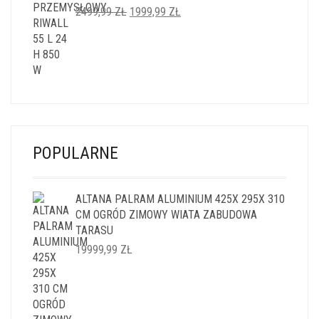
PIERWOTNA
AKTUALNA
2499,99
ZŁ
1999,99
ZŁ
CENA
CENA
WYNOSIŁA:
WYNOSI:
2499,99 ZŁ.
1999,99 ZŁ.
POPULARNE
ALTANA PALRAM ALUMINIUM 425X 295X 310
CM OGRÓD ZIMOWY WIATA ZABUDOWA
TARASU
19999,99
ZŁ