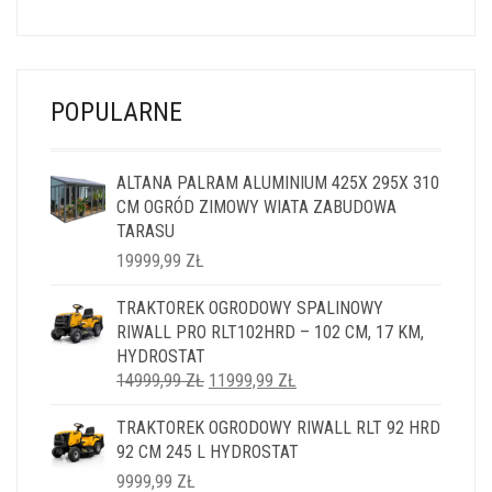
CENA
CENA
WYNOSIŁA:
WYNOSI:
14999,99 ZŁ.
11999,99 ZŁ.
POPULARNE
ALTANA PALRAM ALUMINIUM 425X 295X 310
CM OGRÓD ZIMOWY WIATA ZABUDOWA
TARASU
19999,99
ZŁ
TRAKTOREK OGRODOWY SPALINOWY
RIWALL PRO RLT102HRD – 102 CM, 17 KM,
HYDROSTAT
PIERWOTNA
AKTUALNA
14999,99
ZŁ
11999,99
ZŁ
CENA
CENA
TRAKTOREK OGRODOWY RIWALL RLT 92 HRD
WYNOSIŁA:
WYNOSI:
92 CM 245 L HYDROSTAT
14999,99 ZŁ.
11999,99 ZŁ.
9999,99
ZŁ