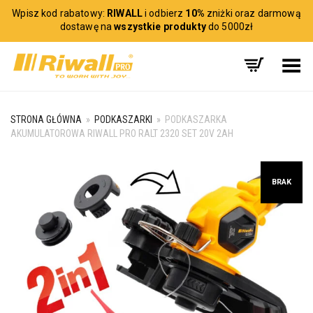
Wpisz kod rabatowy:
RIWALL
i odbierz
10%
zniżki oraz darmową
dostawę na
wszystkie produkty
do 5000zł
Toggle Menu
STRONA GŁÓWNA
»
PODKASZARKI
»
PODKASZARKA
AKUMULATOROWA RIWALL PRO RALT 2320 SET 20V 2AH
BRAK