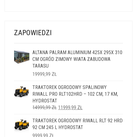
ZAPOWIEDZI
ALTANA PALRAM ALUMINIUM 425X 295X 310
CM OGRÓD ZIMOWY WIATA ZABUDOWA
TARASU
19999,99
ZŁ
TRAKTOREK OGRODOWY SPALINOWY
RIWALL PRO RLT102HRD – 102 CM, 17 KM,
HYDROSTAT
PIERWOTNA
AKTUALNA
14999,99
ZŁ
11999,99
ZŁ
CENA
CENA
TRAKTOREK OGRODOWY RIWALL RLT 92 HRD
WYNOSIŁA:
WYNOSI:
92 CM 245 L HYDROSTAT
14999,99 ZŁ.
11999,99 ZŁ.
9999,99
ZŁ