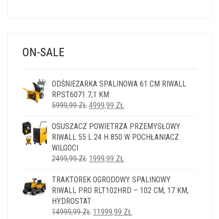
ON-SALE
ODŚNIEŻARKA SPALINOWA 61 CM RIWALL
RPST6071 7,1 KM
PIERWOTNA
AKTUALNA
5999,99
ZŁ
4999,99
ZŁ
CENA
CENA
OSUSZACZ POWIETRZA PRZEMYSŁOWY
WYNOSIŁA:
WYNOSI:
RIWALL 55 L 24 H 850 W POCHŁANIACZ
5999,99 ZŁ.
4999,99 ZŁ.
WILGOCI
PIERWOTNA
AKTUALNA
2499,99
ZŁ
1999,99
ZŁ
CENA
CENA
TRAKTOREK OGRODOWY SPALINOWY
WYNOSIŁA:
WYNOSI:
RIWALL PRO RLT102HRD – 102 CM, 17 KM,
2499,99 ZŁ.
1999,99 ZŁ.
HYDROSTAT
PIERWOTNA
AKTUALNA
14999,99
ZŁ
11999,99
ZŁ