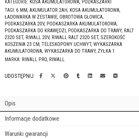
KATEGORIE:
KOSA AKUMULATOROWA
,
PODKASZARKI
TAGI:
6 MM
,
AKUMULATOR 2AH
,
KOSA AKUMULATOROWA
,
ŁADOWARKA W ZESTAWIE
,
OBROTOWA GŁOWICA
,
PODKASZARKA 20V
,
PODKASZARKA AKUMULATOROWA
,
PODKASZARKA DO KRAWĘDZI
,
PODKASZARKA DO TRAWY
,
RALT
2320 SET
,
RIWALL 20V
,
RIWALL RALT 2320 SET
,
SZEROKOŚĆ
KOSZENIA 23 CM
,
TELESKOPOWY UCHWYT
,
WYKASZARKA
AKUMULATOROWA
,
WYKASZARKA DO TRAWY
,
ŻYŁKA 1
MARKA:
RIWALL PRO
,
RIWALL
UDOSTĘPNIJ
Opis
Informacje dodatkowe
Warunki gwarancji