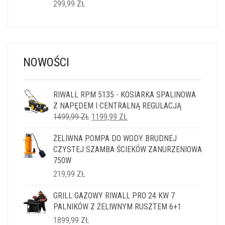
299,99
ZŁ
NOWOŚCI
RIWALL RPM 5135 - KOSIARKA SPALINOWA
Z NAPĘDEM I CENTRALNĄ REGULACJĄ
PIERWOTNA
AKTUALNA
1499,99
ZŁ
1199,99
ZŁ
CENA
CENA
ŻELIWNA POMPA DO WODY BRUDNEJ
WYNOSIŁA:
WYNOSI:
CZYSTEJ SZAMBA ŚCIEKÓW ZANURZENIOWA
1499,99 ZŁ.
1199,99 ZŁ.
750W
219,99
ZŁ
GRILL GAZOWY RIWALL PRO 24 KW 7
PALNIKÓW Z ŻELIWNYM RUSZTEM 6+1
1899,99
ZŁ