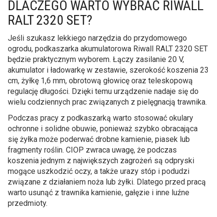
DLACZEGO WARTO WYBRAĆ RIWALL
RALT 2320 SET?
Jeśli szukasz lekkiego narzędzia do przydomowego
ogrodu, podkaszarka akumulatorowa Riwall RALT 2320 SET
będzie praktycznym wyborem. Łączy zasilanie 20 V,
akumulator i ładowarkę w zestawie, szerokość koszenia 23
cm, żyłkę 1,6 mm, obrotową głowicę oraz teleskopową
regulację długości. Dzięki temu urządzenie nadaje się do
wielu codziennych prac związanych z pielęgnacją trawnika.
Podczas pracy z podkaszarką warto stosować okulary
ochronne i solidne obuwie, ponieważ szybko obracająca
się żyłka może poderwać drobne kamienie, piasek lub
fragmenty roślin. CIOP zwraca uwagę, że podczas
koszenia jednym z największych zagrożeń są odpryski
mogące uszkodzić oczy, a także urazy stóp i podudzi
związane z działaniem noża lub żyłki. Dlatego przed pracą
warto usunąć z trawnika kamienie, gałęzie i inne luźne
przedmioty.