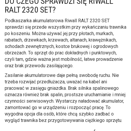
DO CZEGO SPRAWDZI SIĘ RIWALL
RALT 2320 SET?
Podkaszarka akumulatorowa Riwall RALT 2320 SET
sprawdzi się przede wszystkim przy wykańczaniu trawnika
po koszeniu. Można używać jej przy płotach, murkach,
rabatach, drzewkach, krzewach, altanach, krawężnikach,
schodach zewnętrznych, kostce brukowej i ogrodowych
obrzeżach. To sprzęt do prac dokładnych i punktowych,
czyli tam, gdzie ważna jest mobilność, łatwe prowadzenie
oraz brak przewodu zasilającego.
Zasilanie akumulatorowe daje pełną swobodę ruchu. Nie
trzeba rozwijać przedłużacza, uważać na kabel ani
pracować w zasięgu gniazdka. Brak silnika spalinowego
oznacza również brak spalin, prostsze uruchamianie i mniej
czynności serwisowych. Wystarczy naładować akumulator,
zamontować go w urządzeniu i rozpocząć pracę. To
wygodna opcja dla osób, które chcą szybko zadbać o
wygląd trawnika bez przygotowywania ciężkiego sprzętu.