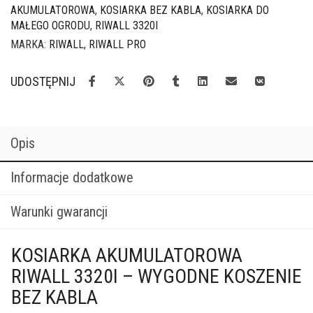
kosz
AKUMULATOROWA
,
KOSIARKA BEZ KABLA
,
KOSIARKA DO
35
MAŁEGO OGRODU
,
RIWALL 3320I
l
MARKA:
RIWALL
,
RIWALL PRO
UDOSTĘPNIJ
Opis
Informacje dodatkowe
Warunki gwarancji
KOSIARKA AKUMULATOROWA
RIWALL 3320I – WYGODNE KOSZENIE
BEZ KABLA