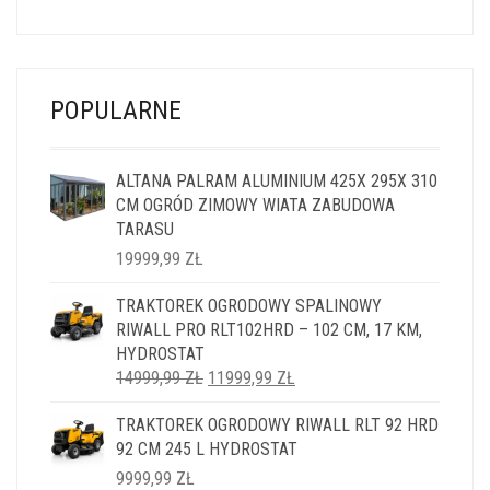
CENA
CENA
WYNOSIŁA:
WYNOSI:
14999,99 ZŁ.
11999,99 ZŁ.
POPULARNE
ALTANA PALRAM ALUMINIUM 425X 295X 310
CM OGRÓD ZIMOWY WIATA ZABUDOWA
TARASU
19999,99
ZŁ
TRAKTOREK OGRODOWY SPALINOWY
RIWALL PRO RLT102HRD – 102 CM, 17 KM,
HYDROSTAT
PIERWOTNA
AKTUALNA
14999,99
ZŁ
11999,99
ZŁ
CENA
CENA
TRAKTOREK OGRODOWY RIWALL RLT 92 HRD
WYNOSIŁA:
WYNOSI:
92 CM 245 L HYDROSTAT
14999,99 ZŁ.
11999,99 ZŁ.
9999,99
ZŁ