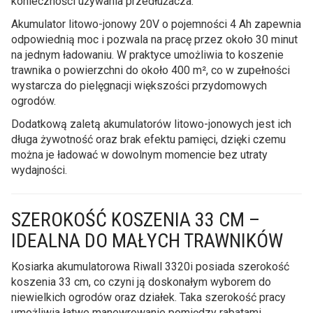
konieczności używania przedłużacza.
Akumulator litowo-jonowy 20V o pojemności 4 Ah zapewnia
odpowiednią moc i pozwala na pracę przez około 30 minut
na jednym ładowaniu. W praktyce umożliwia to koszenie
trawnika o powierzchni do około 400 m², co w zupełności
wystarcza do pielęgnacji większości przydomowych
ogrodów.
Dodatkową zaletą akumulatorów litowo-jonowych jest ich
długa żywotność oraz brak efektu pamięci, dzięki czemu
można je ładować w dowolnym momencie bez utraty
wydajności.
SZEROKOŚĆ KOSZENIA 33 CM –
IDEALNA DO MAŁYCH TRAWNIKÓW
Kosiarka akumulatorowa Riwall 3320i posiada szerokość
koszenia 33 cm, co czyni ją doskonałym wyborem do
niewielkich ogrodów oraz działek. Taka szerokość pracy
umożliwia łatwe manewrowanie pomiędzy rabatami,