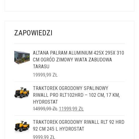
ZAPOWIEDZI
ALTANA PALRAM ALUMINIUM 425X 295X 310
CM OGRÓD ZIMOWY WIATA ZABUDOWA
TARASU
19999,99
ZŁ
TRAKTOREK OGRODOWY SPALINOWY
RIWALL PRO RLT102HRD – 102 CM, 17 KM,
HYDROSTAT
PIERWOTNA
AKTUALNA
14999,99
ZŁ
11999,99
ZŁ
CENA
CENA
TRAKTOREK OGRODOWY RIWALL RLT 92 HRD
WYNOSIŁA:
WYNOSI:
92 CM 245 L HYDROSTAT
14999,99 ZŁ.
11999,99 ZŁ.
9999,99
ZŁ