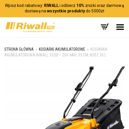
Wpisz kod rabatowy:
RIWALL
i odbierz
10%
zniżki oraz darmową
dostawę na
wszystkie produkty
do 5000zł
Toggle Menu
STRONA GŁÓWNA
»
KOSIARKI AKUMULATOROWE
»
KOSIARKA
AKUMULATOROWA RIWALL 3320I – 20V 4AH, 33 CM, KOSZ 35 L