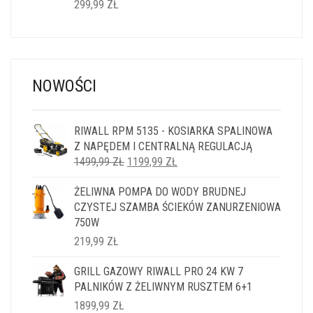
299,99
ZŁ
NOWOŚCI
RIWALL RPM 5135 - KOSIARKA SPALINOWA
Z NAPĘDEM I CENTRALNĄ REGULACJĄ
PIERWOTNA
AKTUALNA
1499,99
ZŁ
1199,99
ZŁ
CENA
CENA
ŻELIWNA POMPA DO WODY BRUDNEJ
WYNOSIŁA:
WYNOSI:
CZYSTEJ SZAMBA ŚCIEKÓW ZANURZENIOWA
1499,99 ZŁ.
1199,99 ZŁ.
750W
219,99
ZŁ
GRILL GAZOWY RIWALL PRO 24 KW 7
PALNIKÓW Z ŻELIWNYM RUSZTEM 6+1
1899,99
ZŁ