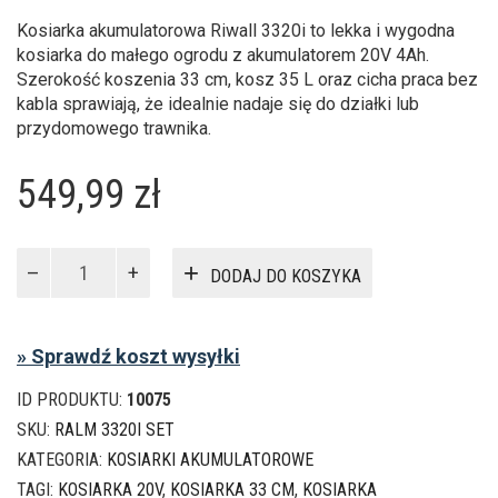
Kosiarka akumulatorowa Riwall 3320i to lekka i wygodna
kosiarka do małego ogrodu z akumulatorem 20V 4Ah.
Szerokość koszenia 33 cm, kosz 35 L oraz cicha praca bez
kabla sprawiają, że idealnie nadaje się do działki lub
przydomowego trawnika.
549,99
zł
ilość
DODAJ DO KOSZYKA
Kosiarka
akumulatorowa
Riwall
» Sprawdź koszt wysyłki
3320i
–
ID PRODUKTU:
10075
20V
4Ah,
SKU:
RALM 3320I SET
33
KATEGORIA:
KOSIARKI AKUMULATOROWE
cm,
TAGI:
KOSIARKA 20V
,
KOSIARKA 33 CM
,
KOSIARKA