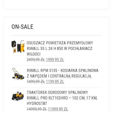
ON-SALE
OSUSZACZ POWIETRZA PRZEMYSŁOWY
RIWALL 55 L 24 H 850 W POCHŁANIACZ
WILGOCI
PIERWOTNA
AKTUALNA
2499,99
ZŁ
1999,99
ZŁ
CENA
CENA
RIWALL RPM 5135 - KOSIARKA SPALINOWA
WYNOSIŁA:
WYNOSI:
Z NAPĘDEM I CENTRALNĄ REGULACJĄ
2499,99 ZŁ.
1999,99 ZŁ.
PIERWOTNA
AKTUALNA
1499,99
ZŁ
1199,99
ZŁ
CENA
CENA
TRAKTOREK OGRODOWY SPALINOWY
WYNOSIŁA:
WYNOSI:
RIWALL PRO RLT102HRD – 102 CM, 17 KM,
1499,99 ZŁ.
1199,99 ZŁ.
HYDROSTAT
PIERWOTNA
AKTUALNA
14999,99
ZŁ
11999,99
ZŁ