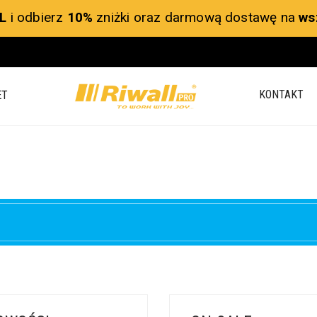
L
i odbierz
10%
zniżki oraz darmową dostawę na
ws
KONTAKT
ET