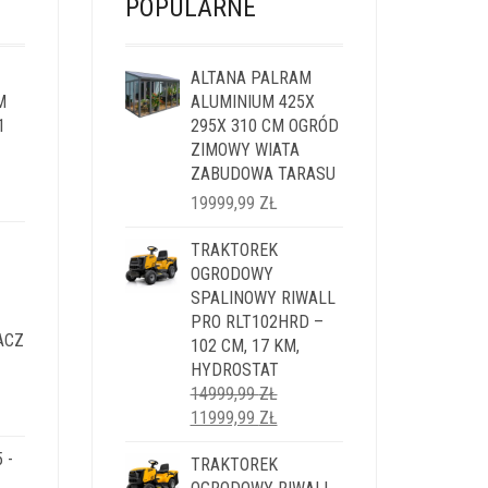
POPULARNE
ALTANA PALRAM
M
ALUMINIUM 425X
1
295X 310 CM OGRÓD
ZIMOWY WIATA
ZABUDOWA TARASU
LNA
19999,99
ZŁ
I:
TRAKTOREK
9 ZŁ.
OGRODOWY
SPALINOWY RIWALL
PRO RLT102HRD –
ACZ
102 CM, 17 KM,
HYDROSTAT
14999,99
ZŁ
LNA
PIERWOTNA
AKTUALNA
11999,99
ZŁ
CENA
CENA
 -
I:
WYNOSIŁA:
TRAKTOREK
WYNOSI:
9 ZŁ.