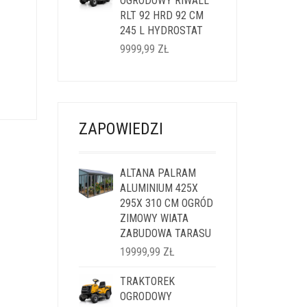
14999,99 ZŁ.
OGRODOWY RIWALL
11999,99 ZŁ.
RLT 92 HRD 92 CM
245 L HYDROSTAT
9999,99
ZŁ
LNA
I:
ZAPOWIEDZI
9 ZŁ.
ALTANA PALRAM
ALUMINIUM 425X
295X 310 CM OGRÓD
ZIMOWY WIATA
ZABUDOWA TARASU
19999,99
ZŁ
TRAKTOREK
OGRODOWY