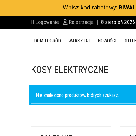
Wpisz kod rabatowy:
RIWAL
Logowanie
|
Rejestracja
|
8 sierpień 2026
DOM I OGRÓD
WARSZTAT
NOWOŚCI
OUTL
KOSY ELEKTRYCZNE
Nie znaleziono produktów, których szukasz.