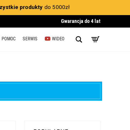
zystkie produkty
do 5000zł
Gwarancja do 4 lat
Search
POMOC
SERWIS
WIDEO