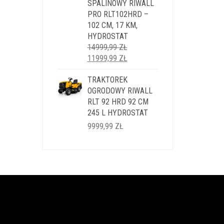
SPALINOWY RIWALL
PRO RLT102HRD –
102 CM, 17 KM,
HYDROSTAT
14999,99
ZŁ
PIERWOTNA
AKTUALNA
11999,99
ZŁ
CENA
CENA
WYNOSIŁA:
TRAKTOREK
WYNOSI:
14999,99 ZŁ.
OGRODOWY RIWALL
11999,99 ZŁ.
RLT 92 HRD 92 CM
245 L HYDROSTAT
9999,99
ZŁ