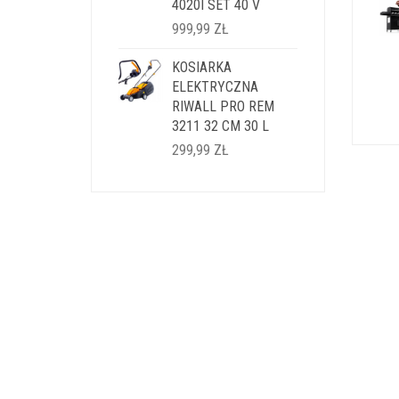
4020I SET 40 V
999,99
ZŁ
KOSIARKA
ELEKTRYCZNA
RIWALL PRO REM
3211 32 CM 30 L
299,99
ZŁ