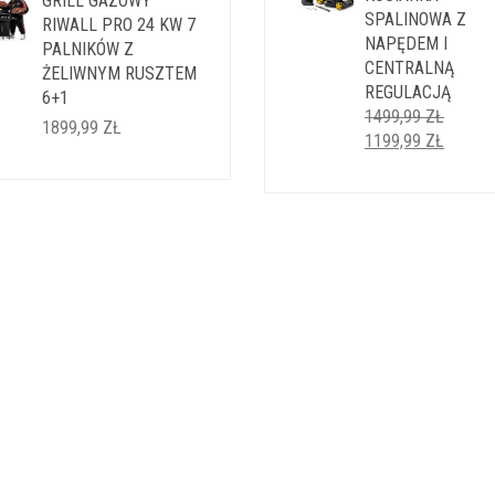
GRILL GAZOWY
SPALINOWA Z
RIWALL PRO 24 KW 7
NAPĘDEM I
PALNIKÓW Z
CENTRALNĄ
ŻELIWNYM RUSZTEM
REGULACJĄ
6+1
1499,99
ZŁ
1899,99
ZŁ
PIERWOTNA
AKTUA
1199,99
ZŁ
CENA
CENA
WYNOSIŁA:
WYNOS
1499,99 ZŁ.
1199,9