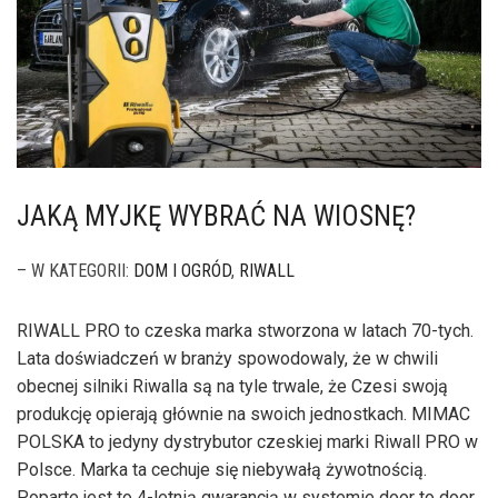
JAKĄ MYJKĘ WYBRAĆ NA WIOSNĘ?
– W KATEGORII:
DOM I OGRÓD
,
RIWALL
RIWALL PRO to czeska marka stworzona w latach 70-tych.
Lata doświadczeń w branży spowodowaly, że w chwili
obecnej silniki Riwalla są na tyle trwale, że Czesi swoją
produkcję opierają głównie na swoich jednostkach. MIMAC
POLSKA to jedyny dystrybutor czeskiej marki Riwall PRO w
Polsce. Marka ta cechuje się niebywałą żywotnością.
Poparte jest to 4-letnią gwarancją w systemie door to door