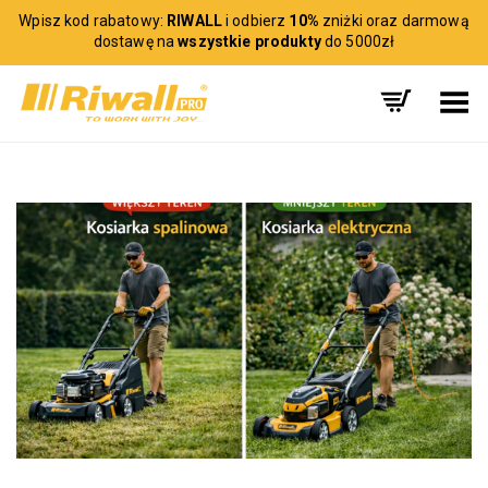
Wpisz kod rabatowy:
RIWALL
i odbierz
10%
zniżki oraz darmową
dostawę na
wszystkie produkty
do 5000zł
Toggle Menu