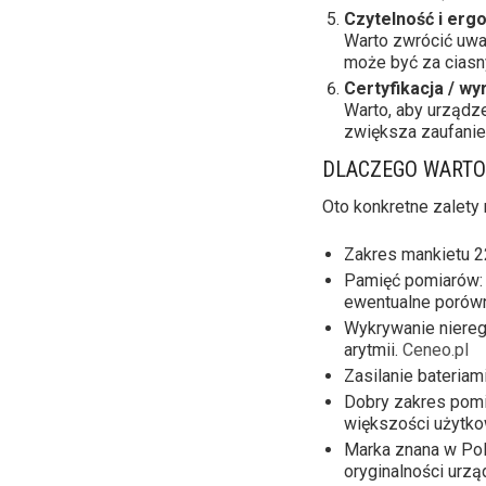
Czytelność i erg
Warto zwrócić uwag
może być za ciasny
Certyfikacja / w
Warto, aby urządz
zwiększa zaufanie
DLACZEGO WARTO
Oto konkretne zalety
Zakres mankietu 2
Pamięć pomiarów: 
ewentualne porów
Wykrywanie niereg
arytmii.
Ceneo.pl
Zasilanie bateria
Dobry zakres pomi
większości użytk
Marka znana w Pol
oryginalności urzą