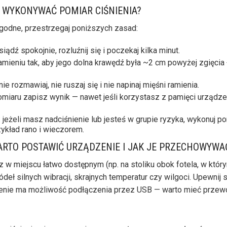
 WYKONYWAĆ POMIAR CIŚNIENIA?
ygodne, przestrzegaj poniższych zasad:
ądź spokojnie, rozluźnij się i poczekaj kilka minut.
amieniu tak, aby jego dolna krawędź była ~2 cm powyżej zgięcia ł
ie rozmawiaj, nie ruszaj się i nie napinaj mięśni ramienia.
miaru zapisz wynik — nawet jeśli korzystasz z pamięci urządze
: jeżeli masz nadciśnienie lub jesteś w grupie ryzyka, wykonuj p
rzykład rano i wieczorem.
ARTO POSTAWIĆ URZĄDZENIE I JAK JE PRZECHOWYWA
z w miejscu łatwo dostępnym (np. na stoliku obok fotela, w któ
ódeł silnych wibracji, skrajnych temperatur czy wilgoci. Upewnij s
zenie ma możliwość podłączenia przez USB — warto mieć przewó