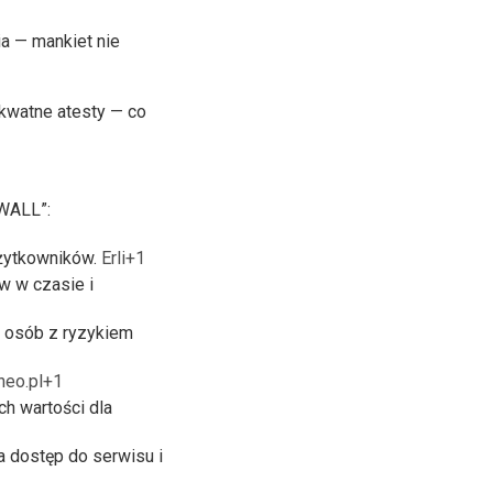
ia — mankiet nie
kwatne atesty — co
IWALL”:
użytkowników.
Erli+1
w w czasie i
a osób z ryzykiem
neo.pl+1
h wartości dla
 dostęp do serwisu i