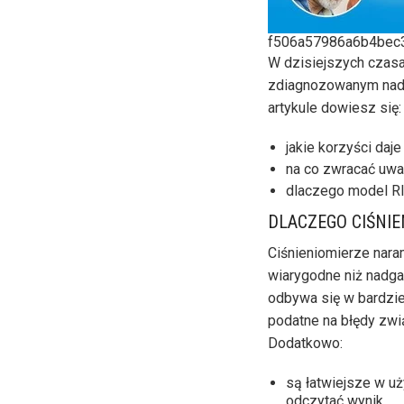
f506a57986a6b4bec
W dzisiejszych czasa
zdiagnozowanym nadci
artykule dowiesz się:
jakie korzyści daj
na co zwracać uwa
dlaczego model R
DLACZEGO CIŚNI
Ciśnieniomierze nara
wiarygodne niż nadga
odbywa się w bardzie
podatne na błędy zwi
Dodatkowo:
są łatwiejsze w u
odczytać wynik.