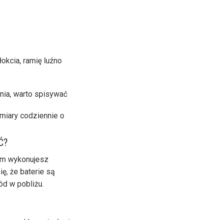
okcia, ramię luźno
nia, warto spisywać
omiary codziennie o
Ć?
rym wykonujesz
ię, że baterie są
d w pobliżu.