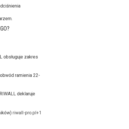
dciśnienia
karzem.
EGO?
L obsługuje zakres
 obwód ramienia 22-
 RIWALL deklaruje
ników)
riwall-pro.pl+1