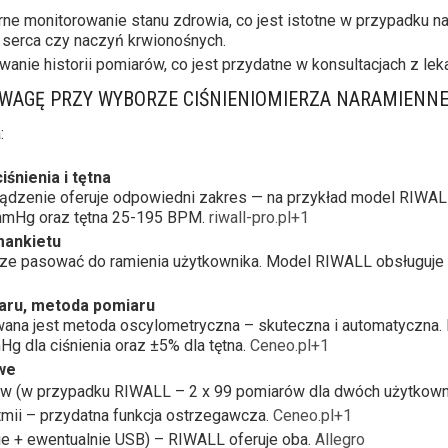
rne monitorowanie stanu zdrowia, co jest istotne w przypadku na
b serca czy naczyń krwionośnych.
anie historii pomiarów, co jest przydatne w konsultacjach z le
UWAGĘ PRZY WYBORZE CIŚNIENIOMIERZA NARAMIENN
:
śnienia i tętna
rządzenie oferuje odpowiedni zakres — na przykład model RIWAL
 mmHg oraz tętna 25-195 BPM.
riwall-pro.pl+1
ankietu
ze pasować do ramienia użytkownika. Model RIWALL obsługuje
aru, metoda pomiaru
wana jest metoda oscylometryczna – skuteczna i automatyczna.
g dla ciśnienia oraz ±5% dla tętna.
Ceneo.pl+1
we
w (w przypadku RIWALL – 2 x 99 pomiarów dla dwóch użytkow
mii – przydatna funkcja ostrzegawcza.
Ceneo.pl+1
rie + ewentualnie USB) – RIWALL oferuje oba.
Allegro