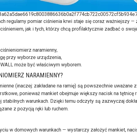
3a62a5dae6619c8003886636b0a2f774cb722c00572cf5b934e
ch regularny pomiar ciśnienia krwi staje się coraz ważniejszy —
śnieniem, jak i tych, którzy chcą profilaktycznie zadbać o swo
e ciśnieniomierz naramienny,
gę przy wyborze urządzenia,
IWALL może być właściwym wyborem.
ENIOMIERZ NARAMIENNY?
mienne (inaczej: zakładane na ramię) są powszechnie uważane z
rstkowe, ponieważ mankiet obejmuje większy nacisk na tętnicę 
j stabilnych warunkach. Dzięki temu odczyty są zazwyczaj dokła
ązane z pozycją ręki lub ruchem.
życiu w domowych warunkach — wystarczy założyć mankiet, nacis