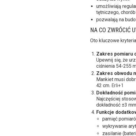
umożliwiają regula
tętniczego, choró
pozwalają na budow
NA CO ZWRÓCIĆ 
Oto kluczowe kryteria
Zakres pomiaru ci
Upewnij się, że u
ciśnienia 54-255
Zakres obwodu m
Mankiet musi dobr
42 cm.
Erli+1
Dokładność pomi
Najczęściej stoso
dokładność ±3 mmH
Funkcje dodatko
pamięć pomiaró
wykrywanie aryt
zasilanie (bate