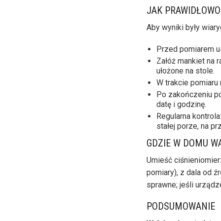
JAK PRAWIDŁOWO
Aby wyniki były wiar
Przed pomiarem usi
Załóż mankiet na r
ułożone na stole.
W trakcie pomiaru n
Po zakończeniu po
datę i godzinę.
Regularna kontrola
stałej porze, na p
GDZIE W DOMU W
Umieść ciśnieniomier
pomiary), z dala od źr
sprawne; jeśli urząd
PODSUMOWANIE