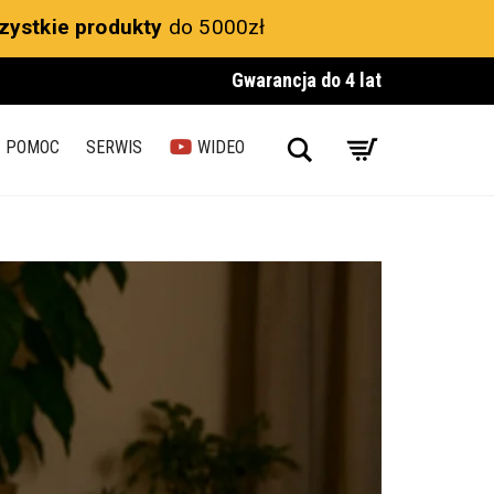
zystkie produkty
do 5000zł
Gwarancja do 4 lat
Search
POMOC
SERWIS
WIDEO