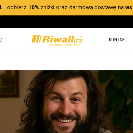
L
i odbierz
10%
zniżki oraz darmową dostawę na
ws
KONTAKT
ET