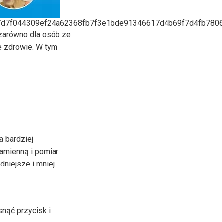
7d7f044309ef24a62368fb7f3e1bde91346617d4b69f7d4fb780
 zarówno dla osób ze
je zdrowie. W tym
a bardziej
ramienną i pomiar
dniejsze i mniej
nąć przycisk i