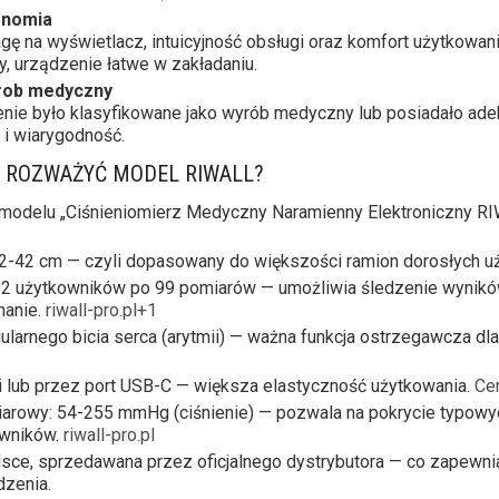
onomia
ę na wyświetlacz, intuicyjność obsługi oraz komfort użytkowan
, urządzenie łatwe w zakładaniu.
yrob medyczny
enie było klasyfikowane jako wyrób medyczny lub posiadało ade
 i wiarygodność.
 ROZWAŻYĆ MODEL RIWALL?
 modelu „Ciśnieniomierz Medyczny Naramienny Elektroniczny R
2-42 cm — czyli dopasowany do większości ramion dorosłych 
2 użytkowników po 99 pomiarów — umożliwia śledzenie wynikó
nanie.
riwall-pro.pl+1
ularnego bicia serca (arytmii) — ważna funkcja ostrzegawcza dl
mi lub przez port USB-C — większa elastyczność użytkowania.
Ce
arowy: 54-255 mmHg (ciśnienie) — pozwala na pokrycie typowyc
owników.
riwall-pro.pl
sce, sprzedawana przez oficjalnego dystrybutora — co zapewnia
dzenia.