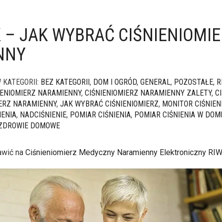
 – JAK WYBRAĆ CIŚNIENIOMI
NNY
 KATEGORII:
BEZ KATEGORII
,
DOM I OGRÓD
,
GENERAL
,
POZOSTAŁE
,
R
IENIOMIERZ NARAMIENNY
,
CIŚNIENIOMIERZ NARAMIENNY ZALETY
,
C
ERZ NARAMIENNY
,
JAK WYBRAĆ CIŚNIENIOMIERZ
,
MONITOR CIŚNIEN
IENIA
,
NADCIŚNIENIE
,
POMIAR CIŚNIENIA
,
POMIAR CIŚNIENIA W DOM
ZDROWIE DOMOWE
awić na
Ciśnieniomierz Medyczny Naramienny Elektroniczny RI