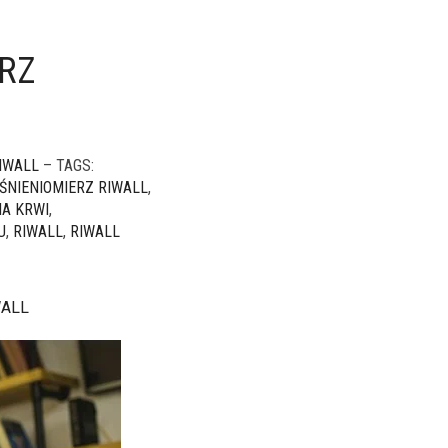
ERZ
IWALL
– TAGS:
IŚNIENIOMIERZ RIWALL
,
IA KRWI
,
U
,
RIWALL
,
RIWALL
WALL