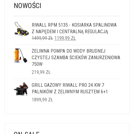
NOWOŚCI
RIWALL RPM 5135 - KOSIARKA SPALINOWA
Z NAPĘDEM I CENTRALNĄ REGULACJĄ
PIERWOTNA
AKTUALNA
1499,99
ZŁ
1199,99
ZŁ
CENA
CENA
ŻELIWNA POMPA DO WODY BRUDNEJ
WYNOSIŁA:
WYNOSI:
CZYSTEJ SZAMBA ŚCIEKÓW ZANURZENIOWA
1499,99 ZŁ.
1199,99 ZŁ.
750W
219,99
ZŁ
GRILL GAZOWY RIWALL PRO 24 KW 7
PALNIKÓW Z ŻELIWNYM RUSZTEM 6+1
1899,99
ZŁ