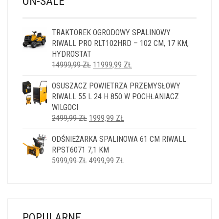
ON-SALE
TRAKTOREK OGRODOWY SPALINOWY
RIWALL PRO RLT102HRD – 102 CM, 17 KM,
HYDROSTAT
PIERWOTNA
AKTUALNA
14999,99
ZŁ
11999,99
ZŁ
CENA
CENA
OSUSZACZ POWIETRZA PRZEMYSŁOWY
WYNOSIŁA:
WYNOSI:
RIWALL 55 L 24 H 850 W POCHŁANIACZ
14999,99 ZŁ.
11999,99 ZŁ.
WILGOCI
PIERWOTNA
AKTUALNA
2499,99
ZŁ
1999,99
ZŁ
CENA
CENA
ODŚNIEŻARKA SPALINOWA 61 CM RIWALL
WYNOSIŁA:
WYNOSI:
RPST6071 7,1 KM
2499,99 ZŁ.
1999,99 ZŁ.
PIERWOTNA
AKTUALNA
5999,99
ZŁ
4999,99
ZŁ
CENA
CENA
WYNOSIŁA:
WYNOSI:
5999,99 ZŁ.
4999,99 ZŁ.
POPULARNE