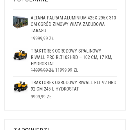
ALTANA PALRAM ALUMINIUM 425X 295X 310
CM OGRÓD ZIMOWY WIATA ZABUDOWA
TARASU
19999,99
ZŁ
TRAKTOREK OGRODOWY SPALINOWY
RIWALL PRO RLT102HRD – 102 CM, 17 KM,
HYDROSTAT
PIERWOTNA
AKTUALNA
14999,99
ZŁ
11999,99
ZŁ
CENA
CENA
TRAKTOREK OGRODOWY RIWALL RLT 92 HRD
WYNOSIŁA:
WYNOSI:
92 CM 245 L HYDROSTAT
14999,99 ZŁ.
11999,99 ZŁ.
9999,99
ZŁ