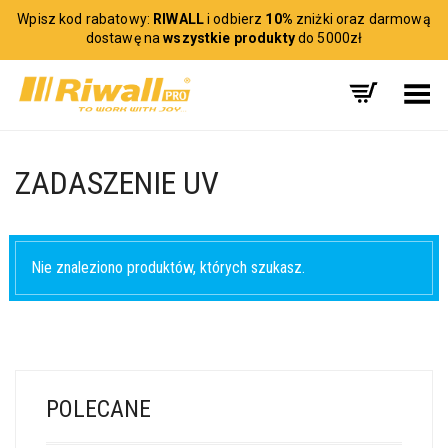
Wpisz kod rabatowy:
RIWALL
i odbierz
10%
zniżki oraz darmową
dostawę na
wszystkie produkty
do 5000zł
Toggle Menu
ZADASZENIE UV
Nie znaleziono produktów, których szukasz.
POLECANE