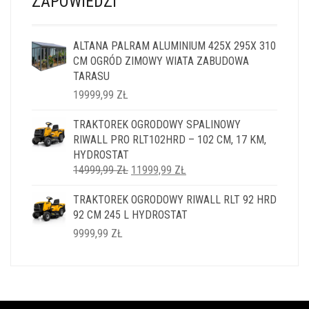
ZAPOWIEDZI
ALTANA PALRAM ALUMINIUM 425X 295X 310
CM OGRÓD ZIMOWY WIATA ZABUDOWA
TARASU
19999,99
ZŁ
TRAKTOREK OGRODOWY SPALINOWY
RIWALL PRO RLT102HRD – 102 CM, 17 KM,
HYDROSTAT
PIERWOTNA
AKTUALNA
14999,99
ZŁ
11999,99
ZŁ
CENA
CENA
TRAKTOREK OGRODOWY RIWALL RLT 92 HRD
WYNOSIŁA:
WYNOSI:
92 CM 245 L HYDROSTAT
14999,99 ZŁ.
11999,99 ZŁ.
9999,99
ZŁ