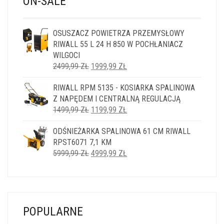
ON-SALE
OSUSZACZ POWIETRZA PRZEMYSŁOWY
RIWALL 55 L 24 H 850 W POCHŁANIACZ
WILGOCI
PIERWOTNA
AKTUALNA
2499,99
ZŁ
1999,99
ZŁ
CENA
CENA
RIWALL RPM 5135 - KOSIARKA SPALINOWA
WYNOSIŁA:
WYNOSI:
Z NAPĘDEM I CENTRALNĄ REGULACJĄ
2499,99 ZŁ.
1999,99 ZŁ.
PIERWOTNA
AKTUALNA
1499,99
ZŁ
1199,99
ZŁ
CENA
CENA
ODŚNIEŻARKA SPALINOWA 61 CM RIWALL
WYNOSIŁA:
WYNOSI:
RPST6071 7,1 KM
1499,99 ZŁ.
1199,99 ZŁ.
PIERWOTNA
AKTUALNA
5999,99
ZŁ
4999,99
ZŁ
CENA
CENA
WYNOSIŁA:
WYNOSI:
5999,99 ZŁ.
4999,99 ZŁ.
POPULARNE