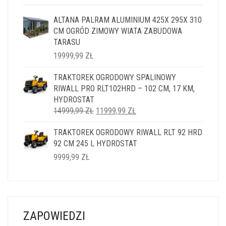
ALTANA PALRAM ALUMINIUM 425X 295X 310
CM OGRÓD ZIMOWY WIATA ZABUDOWA
TARASU
19999,99
ZŁ
TRAKTOREK OGRODOWY SPALINOWY
RIWALL PRO RLT102HRD – 102 CM, 17 KM,
HYDROSTAT
PIERWOTNA
AKTUALNA
14999,99
ZŁ
11999,99
ZŁ
CENA
CENA
TRAKTOREK OGRODOWY RIWALL RLT 92 HRD
WYNOSIŁA:
WYNOSI:
92 CM 245 L HYDROSTAT
14999,99 ZŁ.
11999,99 ZŁ.
9999,99
ZŁ
ZAPOWIEDZI