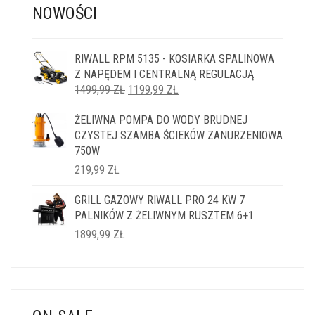
NOWOŚCI
RIWALL RPM 5135 - KOSIARKA SPALINOWA
Z NAPĘDEM I CENTRALNĄ REGULACJĄ
PIERWOTNA
AKTUALNA
1499,99
ZŁ
1199,99
ZŁ
CENA
CENA
ŻELIWNA POMPA DO WODY BRUDNEJ
WYNOSIŁA:
WYNOSI:
CZYSTEJ SZAMBA ŚCIEKÓW ZANURZENIOWA
1499,99 ZŁ.
1199,99 ZŁ.
750W
219,99
ZŁ
GRILL GAZOWY RIWALL PRO 24 KW 7
PALNIKÓW Z ŻELIWNYM RUSZTEM 6+1
1899,99
ZŁ