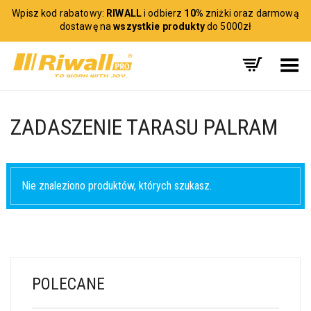
Wpisz kod rabatowy:
RIWALL
i odbierz
10%
zniżki oraz darmową
dostawę na
wszystkie produkty
do 5000zł
Toggle Menu
ZADASZENIE TARASU PALRAM
Nie znaleziono produktów, których szukasz.
POLECANE