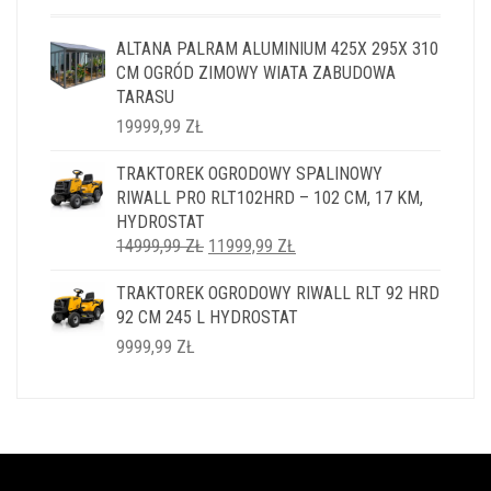
ALTANA PALRAM ALUMINIUM 425X 295X 310
CM OGRÓD ZIMOWY WIATA ZABUDOWA
TARASU
19999,99
ZŁ
TRAKTOREK OGRODOWY SPALINOWY
RIWALL PRO RLT102HRD – 102 CM, 17 KM,
HYDROSTAT
PIERWOTNA
AKTUALNA
14999,99
ZŁ
11999,99
ZŁ
CENA
CENA
TRAKTOREK OGRODOWY RIWALL RLT 92 HRD
WYNOSIŁA:
WYNOSI:
92 CM 245 L HYDROSTAT
14999,99 ZŁ.
11999,99 ZŁ.
9999,99
ZŁ