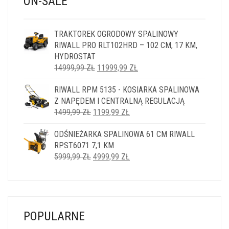
ON-SALE
TRAKTOREK OGRODOWY SPALINOWY
RIWALL PRO RLT102HRD – 102 CM, 17 KM,
HYDROSTAT
PIERWOTNA
AKTUALNA
14999,99
ZŁ
11999,99
ZŁ
CENA
CENA
RIWALL RPM 5135 - KOSIARKA SPALINOWA
WYNOSIŁA:
WYNOSI:
Z NAPĘDEM I CENTRALNĄ REGULACJĄ
14999,99 ZŁ.
11999,99 ZŁ.
PIERWOTNA
AKTUALNA
1499,99
ZŁ
1199,99
ZŁ
CENA
CENA
ODŚNIEŻARKA SPALINOWA 61 CM RIWALL
WYNOSIŁA:
WYNOSI:
RPST6071 7,1 KM
1499,99 ZŁ.
1199,99 ZŁ.
PIERWOTNA
AKTUALNA
5999,99
ZŁ
4999,99
ZŁ
CENA
CENA
WYNOSIŁA:
WYNOSI:
5999,99 ZŁ.
4999,99 ZŁ.
POPULARNE