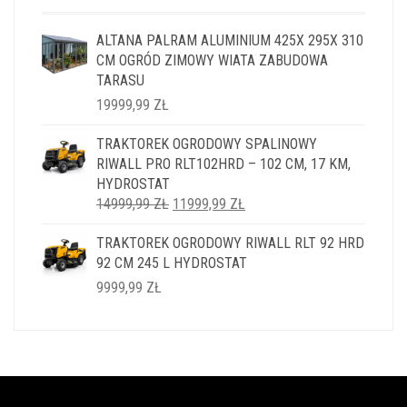
ALTANA PALRAM ALUMINIUM 425X 295X 310
CM OGRÓD ZIMOWY WIATA ZABUDOWA
TARASU
19999,99
ZŁ
TRAKTOREK OGRODOWY SPALINOWY
RIWALL PRO RLT102HRD – 102 CM, 17 KM,
HYDROSTAT
PIERWOTNA
AKTUALNA
14999,99
ZŁ
11999,99
ZŁ
CENA
CENA
TRAKTOREK OGRODOWY RIWALL RLT 92 HRD
WYNOSIŁA:
WYNOSI:
92 CM 245 L HYDROSTAT
14999,99 ZŁ.
11999,99 ZŁ.
9999,99
ZŁ