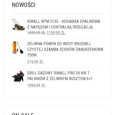
NOWOŚCI
RIWALL RPM 5135 - KOSIARKA SPALINOWA
Z NAPĘDEM I CENTRALNĄ REGULACJĄ
PIERWOTNA
AKTUALNA
1499,99
ZŁ
1199,99
ZŁ
CENA
CENA
ŻELIWNA POMPA DO WODY BRUDNEJ
WYNOSIŁA:
WYNOSI:
CZYSTEJ SZAMBA ŚCIEKÓW ZANURZENIOWA
1499,99 ZŁ.
1199,99 ZŁ.
750W
219,99
ZŁ
GRILL GAZOWY RIWALL PRO 24 KW 7
PALNIKÓW Z ŻELIWNYM RUSZTEM 6+1
1899,99
ZŁ