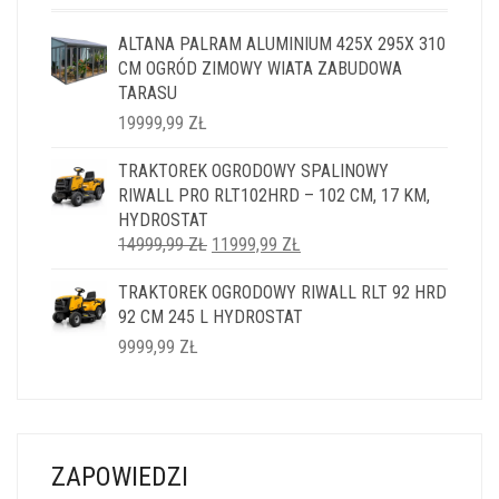
ALTANA PALRAM ALUMINIUM 425X 295X 310
CM OGRÓD ZIMOWY WIATA ZABUDOWA
TARASU
19999,99
ZŁ
TRAKTOREK OGRODOWY SPALINOWY
RIWALL PRO RLT102HRD – 102 CM, 17 KM,
HYDROSTAT
PIERWOTNA
AKTUALNA
14999,99
ZŁ
11999,99
ZŁ
CENA
CENA
TRAKTOREK OGRODOWY RIWALL RLT 92 HRD
WYNOSIŁA:
WYNOSI:
92 CM 245 L HYDROSTAT
14999,99 ZŁ.
11999,99 ZŁ.
9999,99
ZŁ
ZAPOWIEDZI