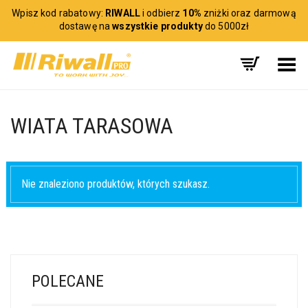
Wpisz kod rabatowy:
RIWALL
i odbierz
10%
zniżki oraz darmową
dostawę na
wszystkie produkty
do 5000zł
Toggle Menu
WIATA TARASOWA
Nie znaleziono produktów, których szukasz.
POLECANE