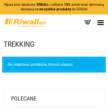
Wpisz kod rabatowy:
RIWALL
i odbierz
10%
zniżki oraz darmową
dostawę na
wszystkie produkty
do 5000zł
Toggle Menu
TREKKING
Nie znaleziono produktów, których szukasz.
POLECANE