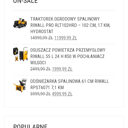
ON-SALE
TRAKTOREK OGRODOWY SPALINOWY
RIWALL PRO RLT102HRD – 102 CM, 17 KM,
HYDROSTAT
PIERWOTNA
AKTUALNA
14999,99
ZŁ
11999,99
ZŁ
CENA
CENA
OSUSZACZ POWIETRZA PRZEMYSŁOWY
WYNOSIŁA:
WYNOSI:
RIWALL 55 L 24 H 850 W POCHŁANIACZ
14999,99 ZŁ.
11999,99 ZŁ.
WILGOCI
PIERWOTNA
AKTUALNA
2499,99
ZŁ
1999,99
ZŁ
CENA
CENA
ODŚNIEŻARKA SPALINOWA 61 CM RIWALL
WYNOSIŁA:
WYNOSI:
RPST6071 7,1 KM
2499,99 ZŁ.
1999,99 ZŁ.
PIERWOTNA
AKTUALNA
5999,99
ZŁ
4999,99
ZŁ
CENA
CENA
WYNOSIŁA:
WYNOSI:
5999,99 ZŁ.
4999,99 ZŁ.
POPULARNE