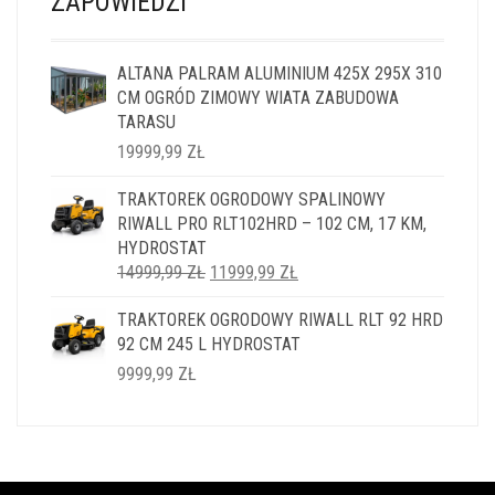
ZAPOWIEDZI
ALTANA PALRAM ALUMINIUM 425X 295X 310
CM OGRÓD ZIMOWY WIATA ZABUDOWA
TARASU
19999,99
ZŁ
TRAKTOREK OGRODOWY SPALINOWY
RIWALL PRO RLT102HRD – 102 CM, 17 KM,
HYDROSTAT
PIERWOTNA
AKTUALNA
14999,99
ZŁ
11999,99
ZŁ
CENA
CENA
TRAKTOREK OGRODOWY RIWALL RLT 92 HRD
WYNOSIŁA:
WYNOSI:
92 CM 245 L HYDROSTAT
14999,99 ZŁ.
11999,99 ZŁ.
9999,99
ZŁ