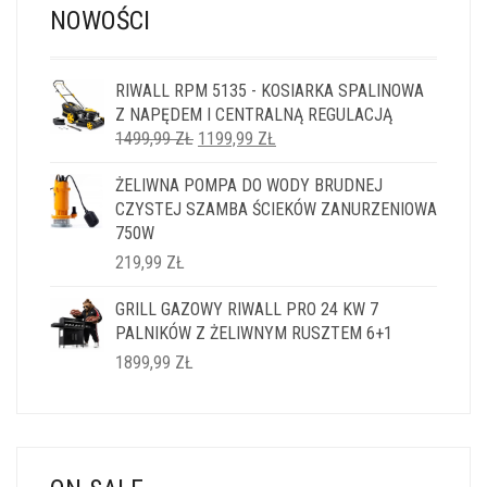
NOWOŚCI
RIWALL RPM 5135 - KOSIARKA SPALINOWA
Z NAPĘDEM I CENTRALNĄ REGULACJĄ
PIERWOTNA
AKTUALNA
1499,99
ZŁ
1199,99
ZŁ
CENA
CENA
ŻELIWNA POMPA DO WODY BRUDNEJ
WYNOSIŁA:
WYNOSI:
CZYSTEJ SZAMBA ŚCIEKÓW ZANURZENIOWA
1499,99 ZŁ.
1199,99 ZŁ.
750W
219,99
ZŁ
GRILL GAZOWY RIWALL PRO 24 KW 7
PALNIKÓW Z ŻELIWNYM RUSZTEM 6+1
1899,99
ZŁ