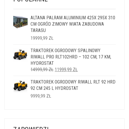
ALTANA PALRAM ALUMINIUM 425X 295X 310
CM OGRÓD ZIMOWY WIATA ZABUDOWA
TARASU
19999,99
ZŁ
TRAKTOREK OGRODOWY SPALINOWY
RIWALL PRO RLT102HRD – 102 CM, 17 KM,
HYDROSTAT
PIERWOTNA
AKTUALNA
14999,99
ZŁ
11999,99
ZŁ
CENA
CENA
TRAKTOREK OGRODOWY RIWALL RLT 92 HRD
WYNOSIŁA:
WYNOSI:
92 CM 245 L HYDROSTAT
14999,99 ZŁ.
11999,99 ZŁ.
9999,99
ZŁ