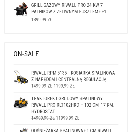
GRILL GAZOWY RIWALL PRO 24 KW 7
PALNIKÓW Z ŻELIWNYM RUSZTEM 6+1
1899,99
ZŁ
ON-SALE
RIWALL RPM 5135 - KOSIARKA SPALINOWA
Z NAPĘDEM I CENTRALNĄ REGULACJĄ
PIERWOTNA
AKTUALNA
1499,99
ZŁ
1199,99
ZŁ
CENA
CENA
TRAKTOREK OGRODOWY SPALINOWY
WYNOSIŁA:
WYNOSI:
RIWALL PRO RLT102HRD – 102 CM, 17 KM,
1499,99 ZŁ.
1199,99 ZŁ.
HYDROSTAT
PIERWOTNA
AKTUALNA
14999,99
ZŁ
11999,99
ZŁ
CENA
CENA
ODŚNIEŻARKA SPALINOWA 61 CM RIWALL
WYNOSIŁA:
WYNOSI: