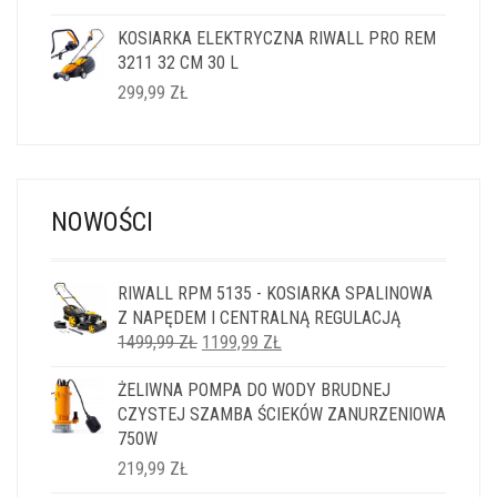
KOSIARKA ELEKTRYCZNA RIWALL PRO REM
3211 32 CM 30 L
299,99
ZŁ
NOWOŚCI
RIWALL RPM 5135 - KOSIARKA SPALINOWA
Z NAPĘDEM I CENTRALNĄ REGULACJĄ
PIERWOTNA
AKTUALNA
1499,99
ZŁ
1199,99
ZŁ
CENA
CENA
ŻELIWNA POMPA DO WODY BRUDNEJ
WYNOSIŁA:
WYNOSI:
CZYSTEJ SZAMBA ŚCIEKÓW ZANURZENIOWA
1499,99 ZŁ.
1199,99 ZŁ.
750W
219,99
ZŁ