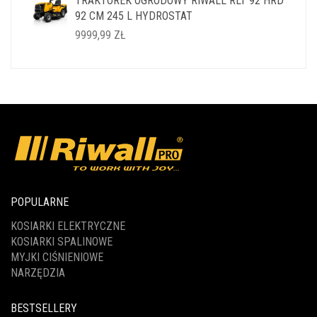
TRAKTOREK OGRODOWY RIWALL RLT 92 HRD
WYNOSIŁA:
WYNOSI:
92 CM 245 L HYDROSTAT
14999,99 ZŁ.
11999,99 ZŁ.
9999,99
ZŁ
POPULARNE
KOSIARKI ELEKTRYCZNE
KOSIARKI SPALINOWE
MYJKI CIŚNIENIOWE
NARZĘDZIA
BESTSELLERY