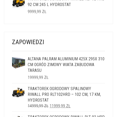
92 CM 245 L HYDROSTAT
14999,99 ZŁ.
11999,99 ZŁ.
9999,99
ZŁ
ZAPOWIEDZI
ALTANA PALRAM ALUMINIUM 425X 295X 310
CM OGRÓD ZIMOWY WIATA ZABUDOWA
TARASU
19999,99
ZŁ
TRAKTOREK OGRODOWY SPALINOWY
RIWALL PRO RLT102HRD – 102 CM, 17 KM,
HYDROSTAT
PIERWOTNA
AKTUALNA
14999,99
ZŁ
11999,99
ZŁ
CENA
CENA