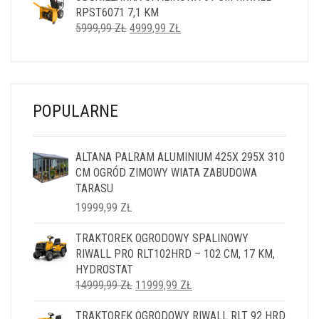
RPST6071 7,1 KM
14999,99 ZŁ.
11999,99 ZŁ.
PIERWOTNA
AKTUALNA
5999,99
ZŁ
4999,99
ZŁ
CENA
CENA
WYNOSIŁA:
WYNOSI:
5999,99 ZŁ.
4999,99 ZŁ.
POPULARNE
ALTANA PALRAM ALUMINIUM 425X 295X 310
CM OGRÓD ZIMOWY WIATA ZABUDOWA
TARASU
19999,99
ZŁ
TRAKTOREK OGRODOWY SPALINOWY
RIWALL PRO RLT102HRD – 102 CM, 17 KM,
HYDROSTAT
PIERWOTNA
AKTUALNA
14999,99
ZŁ
11999,99
ZŁ
CENA
CENA
TRAKTOREK OGRODOWY RIWALL RLT 92 HRD
WYNOSIŁA:
WYNOSI: