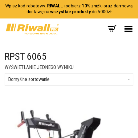
Wpisz kod rabatowy:
RIWALL
i odbierz
10%
zniżki oraz darmową
dostawę na
wszystkie produkty
do 5000zł
Toggle Menu
RPST 6065
WYŚWIETLANIE JEDNEGO WYNIKU
Domyślne sortowanie