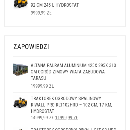
92 CM 245 L HYDROSTAT
14999,99 ZŁ.
11999,99 ZŁ.
9999,99
ZŁ
ZAPOWIEDZI
ALTANA PALRAM ALUMINIUM 425X 295X 310
CM OGRÓD ZIMOWY WIATA ZABUDOWA
TARASU
19999,99
ZŁ
TRAKTOREK OGRODOWY SPALINOWY
RIWALL PRO RLT102HRD – 102 CM, 17 KM,
HYDROSTAT
PIERWOTNA
AKTUALNA
14999,99
ZŁ
11999,99
ZŁ
CENA
CENA