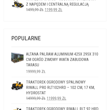
Z NAPĘDEM I CENTRALNĄ REGULACJĄ
2499,99 ZŁ.
1999,99 ZŁ.
PIERWOTNA
AKTUALNA
1499,99
ZŁ
1199,99
ZŁ
CENA
CENA
WYNOSIŁA:
WYNOSI:
1499,99 ZŁ.
1199,99 ZŁ.
POPULARNE
ALTANA PALRAM ALUMINIUM 425X 295X 310
CM OGRÓD ZIMOWY WIATA ZABUDOWA
TARASU
19999,99
ZŁ
TRAKTOREK OGRODOWY SPALINOWY
RIWALL PRO RLT102HRD – 102 CM, 17 KM,
HYDROSTAT
PIERWOTNA
AKTUALNA
14999,99
ZŁ
11999,99
ZŁ
CENA
CENA
TRAKTOREK OGRODOWY RIWALL RLT 92 HRD
WYNOSIŁA:
WYNOSI: