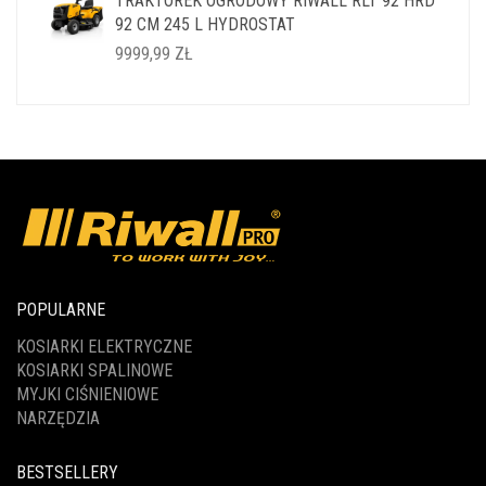
TRAKTOREK OGRODOWY RIWALL RLT 92 HRD
WYNOSIŁA:
WYNOSI:
92 CM 245 L HYDROSTAT
14999,99 ZŁ.
11999,99 ZŁ.
9999,99
ZŁ
POPULARNE
KOSIARKI ELEKTRYCZNE
KOSIARKI SPALINOWE
MYJKI CIŚNIENIOWE
NARZĘDZIA
BESTSELLERY