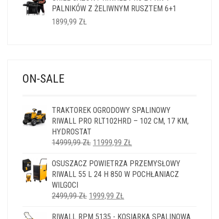
PALNIKÓW Z ŻELIWNYM RUSZTEM 6+1
1899,99
ZŁ
ON-SALE
TRAKTOREK OGRODOWY SPALINOWY
RIWALL PRO RLT102HRD – 102 CM, 17 KM,
HYDROSTAT
PIERWOTNA
AKTUALNA
14999,99
ZŁ
11999,99
ZŁ
CENA
CENA
OSUSZACZ POWIETRZA PRZEMYSŁOWY
WYNOSIŁA:
WYNOSI:
RIWALL 55 L 24 H 850 W POCHŁANIACZ
14999,99 ZŁ.
11999,99 ZŁ.
WILGOCI
PIERWOTNA
AKTUALNA
2499,99
ZŁ
1999,99
ZŁ
CENA
CENA
RIWALL RPM 5135 - KOSIARKA SPALINOWA
WYNOSIŁA:
WYNOSI: