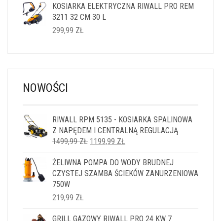
KOSIARKA ELEKTRYCZNA RIWALL PRO REM
3211 32 CM 30 L
299,99
ZŁ
NOWOŚCI
RIWALL RPM 5135 - KOSIARKA SPALINOWA
Z NAPĘDEM I CENTRALNĄ REGULACJĄ
PIERWOTNA
AKTUALNA
1499,99
ZŁ
1199,99
ZŁ
CENA
CENA
ŻELIWNA POMPA DO WODY BRUDNEJ
WYNOSIŁA:
WYNOSI:
CZYSTEJ SZAMBA ŚCIEKÓW ZANURZENIOWA
1499,99 ZŁ.
1199,99 ZŁ.
750W
219,99
ZŁ
GRILL GAZOWY RIWALL PRO 24 KW 7