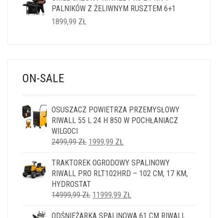
PALNIKÓW Z ŻELIWNYM RUSZTEM 6+1
1899,99
ZŁ
ON-SALE
OSUSZACZ POWIETRZA PRZEMYSŁOWY
RIWALL 55 L 24 H 850 W POCHŁANIACZ
WILGOCI
PIERWOTNA
AKTUALNA
2499,99
ZŁ
1999,99
ZŁ
CENA
CENA
TRAKTOREK OGRODOWY SPALINOWY
WYNOSIŁA:
WYNOSI:
RIWALL PRO RLT102HRD – 102 CM, 17 KM,
2499,99 ZŁ.
1999,99 ZŁ.
HYDROSTAT
PIERWOTNA
AKTUALNA
14999,99
ZŁ
11999,99
ZŁ
CENA
CENA
ODŚNIEŻARKA SPALINOWA 61 CM RIWALL
WYNOSIŁA:
WYNOSI: