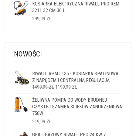
KOSIARKA ELEKTRYCZNA RIWALL PRO REM
3211 32 CM 30 L
299,99
ZŁ
NOWOŚCI
RIWALL RPM 5135 - KOSIARKA SPALINOWA
Z NAPĘDEM I CENTRALNĄ REGULACJĄ
PIERWOTNA
AKTUALNA
1499,99
ZŁ
1199,99
ZŁ
CENA
CENA
ŻELIWNA POMPA DO WODY BRUDNEJ
WYNOSIŁA:
WYNOSI:
CZYSTEJ SZAMBA ŚCIEKÓW ZANURZENIOWA
1499,99 ZŁ.
1199,99 ZŁ.
750W
219,99
ZŁ
GRILL GAZOWY RIWALL PRO 24 KW 7