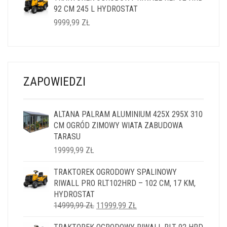
92 CM 245 L HYDROSTAT
14999,99 ZŁ.
11999,99 ZŁ.
9999,99
ZŁ
ZAPOWIEDZI
ALTANA PALRAM ALUMINIUM 425X 295X 310
CM OGRÓD ZIMOWY WIATA ZABUDOWA
TARASU
19999,99
ZŁ
TRAKTOREK OGRODOWY SPALINOWY
RIWALL PRO RLT102HRD – 102 CM, 17 KM,
HYDROSTAT
PIERWOTNA
AKTUALNA
14999,99
ZŁ
11999,99
ZŁ
CENA
CENA