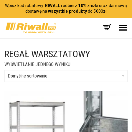
Wpisz kod rabatowy:
RIWALL
i odbierz
10%
zniżki oraz darmową
dostawę na
wszystkie produkty
do 5000zł
Toggle Menu
REGAŁ WARSZTATOWY
WYŚWIETLANIE JEDNEGO WYNIKU
Domyślne sortowanie