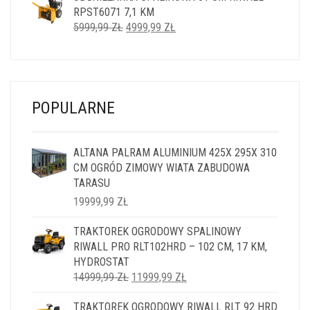
RPST6071 7,1 KM
14999,99 ZŁ.
11999,99 ZŁ.
PIERWOTNA
AKTUALNA
5999,99
ZŁ
4999,99
ZŁ
CENA
CENA
WYNOSIŁA:
WYNOSI:
5999,99 ZŁ.
4999,99 ZŁ.
POPULARNE
ALTANA PALRAM ALUMINIUM 425X 295X 310
CM OGRÓD ZIMOWY WIATA ZABUDOWA
TARASU
19999,99
ZŁ
TRAKTOREK OGRODOWY SPALINOWY
RIWALL PRO RLT102HRD – 102 CM, 17 KM,
HYDROSTAT
PIERWOTNA
AKTUALNA
14999,99
ZŁ
11999,99
ZŁ
CENA
CENA
TRAKTOREK OGRODOWY RIWALL RLT 92 HRD
WYNOSIŁA:
WYNOSI: