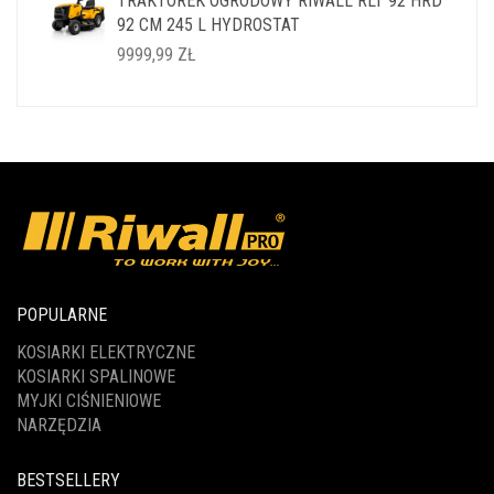
TRAKTOREK OGRODOWY RIWALL RLT 92 HRD
WYNOSIŁA:
WYNOSI:
92 CM 245 L HYDROSTAT
14999,99 ZŁ.
11999,99 ZŁ.
9999,99
ZŁ
POPULARNE
KOSIARKI ELEKTRYCZNE
KOSIARKI SPALINOWE
MYJKI CIŚNIENIOWE
NARZĘDZIA
BESTSELLERY