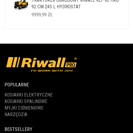
TRAKTOREK OGRODOWY RIWALL RLT 92 HRD
WYNOSIŁA:
WYNOSI:
92 CM 245 L HYDROSTAT
14999,99 ZŁ.
11999,99 ZŁ.
9999,99
ZŁ
POPULARNE
KOSIARKI ELEKTRYCZNE
KOSIARKI SPALINOWE
MYJKI CIŚNIENIOWE
NARZĘDZIA
BESTSELLERY