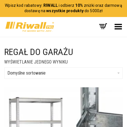
Wpisz kod rabatowy:
RIWALL
i odbierz
10%
zniżki oraz darmową
dostawę na
wszystkie produkty
do 5000zł
Toggle Menu
REGAŁ DO GARAŻU
WYŚWIETLANIE JEDNEGO WYNIKU
Domyślne sortowanie