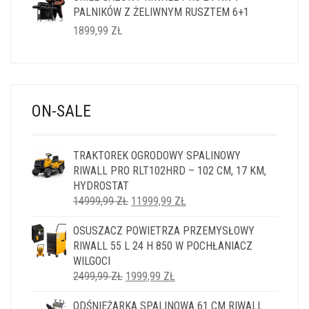
PALNIKÓW Z ŻELIWNYM RUSZTEM 6+1
1899,99
ZŁ
ON-SALE
TRAKTOREK OGRODOWY SPALINOWY
RIWALL PRO RLT102HRD – 102 CM, 17 KM,
HYDROSTAT
PIERWOTNA
AKTUALNA
14999,99
ZŁ
11999,99
ZŁ
CENA
CENA
OSUSZACZ POWIETRZA PRZEMYSŁOWY
WYNOSIŁA:
WYNOSI:
RIWALL 55 L 24 H 850 W POCHŁANIACZ
14999,99 ZŁ.
11999,99 ZŁ.
WILGOCI
PIERWOTNA
AKTUALNA
2499,99
ZŁ
1999,99
ZŁ
CENA
CENA
ODŚNIEŻARKA SPALINOWA 61 CM RIWALL
WYNOSIŁA:
WYNOSI: