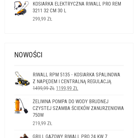
KOSIARKA ELEKTRYCZNA RIWALL PRO REM
3211 32 CM 30 L
299,99
ZŁ
NOWOŚCI
RIWALL RPM 5135 - KOSIARKA SPALINOWA
Z NAPĘDEM I CENTRALNĄ REGULACJĄ
PIERWOTNA
AKTUALNA
1499,99
ZŁ
1199,99
ZŁ
CENA
CENA
ŻELIWNA POMPA DO WODY BRUDNEJ
WYNOSIŁA:
WYNOSI:
CZYSTEJ SZAMBA ŚCIEKÓW ZANURZENIOWA
1499,99 ZŁ.
1199,99 ZŁ.
750W
219,99
ZŁ
GRILL GAZOWY RIWALL PRO 24 KW 7