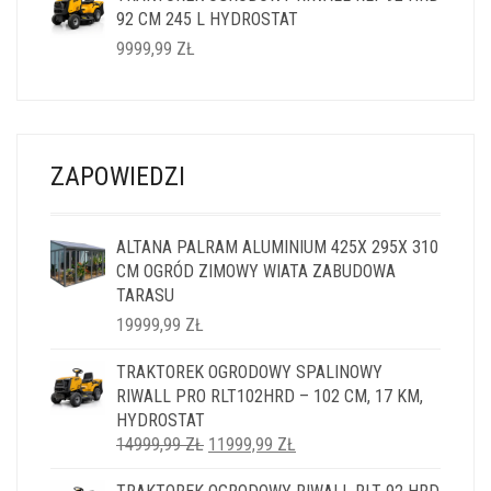
92 CM 245 L HYDROSTAT
14999,99 ZŁ.
11999,99 ZŁ.
9999,99
ZŁ
ZAPOWIEDZI
ALTANA PALRAM ALUMINIUM 425X 295X 310
CM OGRÓD ZIMOWY WIATA ZABUDOWA
TARASU
19999,99
ZŁ
TRAKTOREK OGRODOWY SPALINOWY
RIWALL PRO RLT102HRD – 102 CM, 17 KM,
HYDROSTAT
PIERWOTNA
AKTUALNA
14999,99
ZŁ
11999,99
ZŁ
CENA
CENA