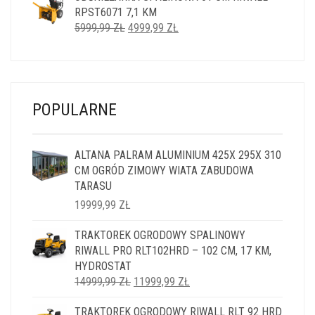
RPST6071 7,1 KM
2499,99 ZŁ.
1999,99 ZŁ.
PIERWOTNA
AKTUALNA
5999,99
ZŁ
4999,99
ZŁ
CENA
CENA
WYNOSIŁA:
WYNOSI:
5999,99 ZŁ.
4999,99 ZŁ.
POPULARNE
ALTANA PALRAM ALUMINIUM 425X 295X 310
CM OGRÓD ZIMOWY WIATA ZABUDOWA
TARASU
19999,99
ZŁ
TRAKTOREK OGRODOWY SPALINOWY
RIWALL PRO RLT102HRD – 102 CM, 17 KM,
HYDROSTAT
PIERWOTNA
AKTUALNA
14999,99
ZŁ
11999,99
ZŁ
CENA
CENA
TRAKTOREK OGRODOWY RIWALL RLT 92 HRD
WYNOSIŁA:
WYNOSI: