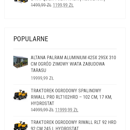
PIERWOTNA
AKTUALNA
1499,99
ZŁ
1199,99
ZŁ
CENA
CENA
WYNOSIŁA:
WYNOSI:
1499,99 ZŁ.
1199,99 ZŁ.
POPULARNE
ALTANA PALRAM ALUMINIUM 425X 295X 310
CM OGRÓD ZIMOWY WIATA ZABUDOWA
TARASU
19999,99
ZŁ
TRAKTOREK OGRODOWY SPALINOWY
RIWALL PRO RLT102HRD – 102 CM, 17 KM,
HYDROSTAT
PIERWOTNA
AKTUALNA
14999,99
ZŁ
11999,99
ZŁ
CENA
CENA
TRAKTOREK OGRODOWY RIWALL RLT 92 HRD
WYNOSIŁA:
WYNOSI:
92 CM 245 L HYDROSTAT
14999,99 ZŁ.
11999,99 ZŁ.