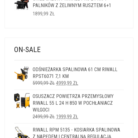
PALNIKÓW Z ŻELIWNYM RUSZTEM 6+1
1899,99
ZŁ
ON-SALE
ODŚNIEŻARKA SPALINOWA 61 CM RIWALL
RPST6071 7,1 KM
PIERWOTNA
AKTUALNA
5999,99
ZŁ
4999,99
ZŁ
CENA
CENA
OSUSZACZ POWIETRZA PRZEMYSŁOWY
WYNOSIŁA:
WYNOSI:
RIWALL 55 L 24 H 850 W POCHŁANIACZ
5999,99 ZŁ.
4999,99 ZŁ.
WILGOCI
PIERWOTNA
AKTUALNA
2499,99
ZŁ
1999,99
ZŁ
CENA
CENA
RIWALL RPM 5135 - KOSIARKA SPALINOWA
WYNOSIŁA:
WYNOSI:
Z NAPĘDEM I CENTRALNĄ REGULACJĄ
2499,99 ZŁ.
1999,99 ZŁ.