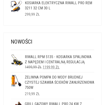
KOSIARKA ELEKTRYCZNA RIWALL PRO REM
3211 32 CM 30 L
299,99
ZŁ
NOWOŚCI
RIWALL RPM 5135 - KOSIARKA SPALINOWA
Z NAPĘDEM I CENTRALNĄ REGULACJĄ
PIERWOTNA
AKTUALNA
1499,99
ZŁ
1199,99
ZŁ
CENA
CENA
ŻELIWNA POMPA DO WODY BRUDNEJ
WYNOSIŁA:
WYNOSI:
CZYSTEJ SZAMBA ŚCIEKÓW ZANURZENIOWA
1499,99 ZŁ.
1199,99 ZŁ.
750W
219,99
ZŁ
GRILL GAZOWY RIWALL PRO 24 KW 7