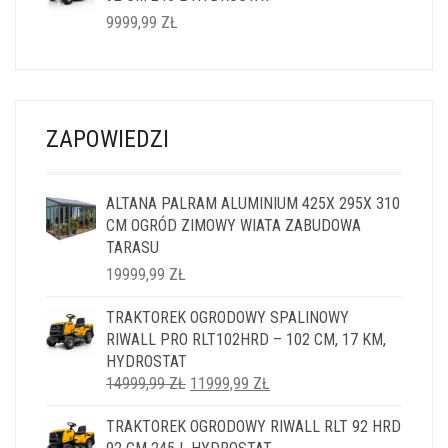
9999,99
ZŁ
ZAPOWIEDZI
ALTANA PALRAM ALUMINIUM 425X 295X 310
CM OGRÓD ZIMOWY WIATA ZABUDOWA
TARASU
19999,99
ZŁ
TRAKTOREK OGRODOWY SPALINOWY
RIWALL PRO RLT102HRD – 102 CM, 17 KM,
HYDROSTAT
PIERWOTNA
AKTUALNA
14999,99
ZŁ
11999,99
ZŁ
CENA
CENA
TRAKTOREK OGRODOWY RIWALL RLT 92 HRD
WYNOSIŁA:
WYNOSI: