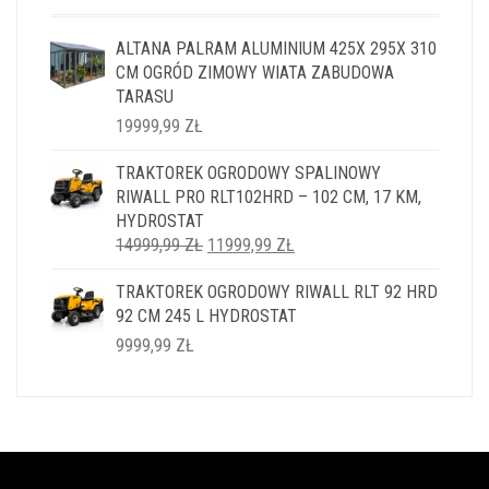
ALTANA PALRAM ALUMINIUM 425X 295X 310
CM OGRÓD ZIMOWY WIATA ZABUDOWA
TARASU
19999,99
ZŁ
TRAKTOREK OGRODOWY SPALINOWY
RIWALL PRO RLT102HRD – 102 CM, 17 KM,
HYDROSTAT
PIERWOTNA
AKTUALNA
14999,99
ZŁ
11999,99
ZŁ
CENA
CENA
TRAKTOREK OGRODOWY RIWALL RLT 92 HRD
WYNOSIŁA:
WYNOSI:
92 CM 245 L HYDROSTAT
14999,99 ZŁ.
11999,99 ZŁ.
9999,99
ZŁ