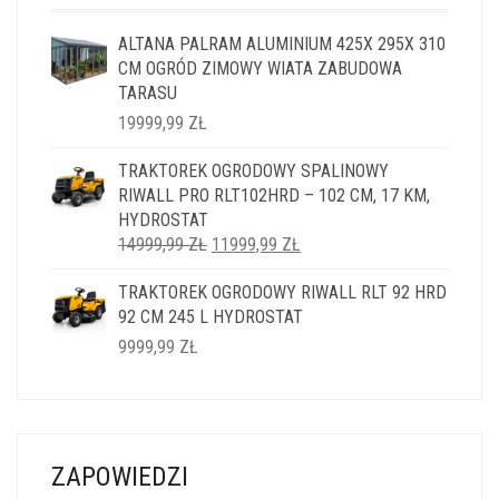
ALTANA PALRAM ALUMINIUM 425X 295X 310
CM OGRÓD ZIMOWY WIATA ZABUDOWA
TARASU
19999,99
ZŁ
TRAKTOREK OGRODOWY SPALINOWY
RIWALL PRO RLT102HRD – 102 CM, 17 KM,
HYDROSTAT
PIERWOTNA
AKTUALNA
14999,99
ZŁ
11999,99
ZŁ
CENA
CENA
TRAKTOREK OGRODOWY RIWALL RLT 92 HRD
WYNOSIŁA:
WYNOSI:
92 CM 245 L HYDROSTAT
14999,99 ZŁ.
11999,99 ZŁ.
9999,99
ZŁ
ZAPOWIEDZI