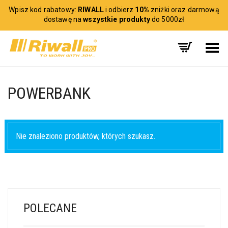
Wpisz kod rabatowy:
RIWALL
i odbierz
10%
zniżki oraz darmową
dostawę na
wszystkie produkty
do 5000zł
Toggle Menu
POWERBANK
Nie znaleziono produktów, których szukasz.
POLECANE