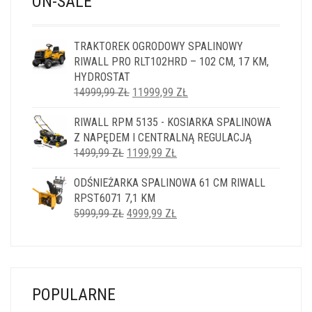
ON-SALE
TRAKTOREK OGRODOWY SPALINOWY
RIWALL PRO RLT102HRD – 102 CM, 17 KM,
HYDROSTAT
PIERWOTNA
AKTUALNA
14999,99
ZŁ
11999,99
ZŁ
CENA
CENA
RIWALL RPM 5135 - KOSIARKA SPALINOWA
WYNOSIŁA:
WYNOSI:
Z NAPĘDEM I CENTRALNĄ REGULACJĄ
14999,99 ZŁ.
11999,99 ZŁ.
PIERWOTNA
AKTUALNA
1499,99
ZŁ
1199,99
ZŁ
CENA
CENA
ODŚNIEŻARKA SPALINOWA 61 CM RIWALL
WYNOSIŁA:
WYNOSI:
RPST6071 7,1 KM
1499,99 ZŁ.
1199,99 ZŁ.
PIERWOTNA
AKTUALNA
5999,99
ZŁ
4999,99
ZŁ
CENA
CENA
WYNOSIŁA:
WYNOSI:
5999,99 ZŁ.
4999,99 ZŁ.
POPULARNE