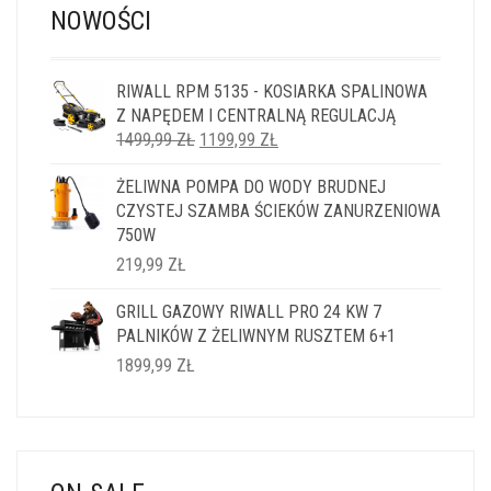
NOWOŚCI
RIWALL RPM 5135 - KOSIARKA SPALINOWA
Z NAPĘDEM I CENTRALNĄ REGULACJĄ
PIERWOTNA
AKTUALNA
1499,99
ZŁ
1199,99
ZŁ
CENA
CENA
ŻELIWNA POMPA DO WODY BRUDNEJ
WYNOSIŁA:
WYNOSI:
CZYSTEJ SZAMBA ŚCIEKÓW ZANURZENIOWA
1499,99 ZŁ.
1199,99 ZŁ.
750W
219,99
ZŁ
GRILL GAZOWY RIWALL PRO 24 KW 7
PALNIKÓW Z ŻELIWNYM RUSZTEM 6+1
1899,99
ZŁ