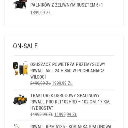
PALNIKÓW Z ŻELIWNYM RUSZTEM 6+1
1899,99
ZŁ
ON-SALE
OSUSZACZ POWIETRZA PRZEMYSŁOWY
RIWALL 55 L 24 H 850 W POCHŁANIACZ
WILGOCI
PIERWOTNA
AKTUALNA
2499,99
ZŁ
1999,99
ZŁ
CENA
CENA
TRAKTOREK OGRODOWY SPALINOWY
WYNOSIŁA:
WYNOSI:
RIWALL PRO RLT102HRD – 102 CM, 17 KM,
2499,99 ZŁ.
1999,99 ZŁ.
HYDROSTAT
PIERWOTNA
AKTUALNA
14999,99
ZŁ
11999,99
ZŁ
CENA
CENA
RIWALL RPM 5135 - KOSIARKA SPALINOWA
WYNOSIŁA:
WYNOSI: