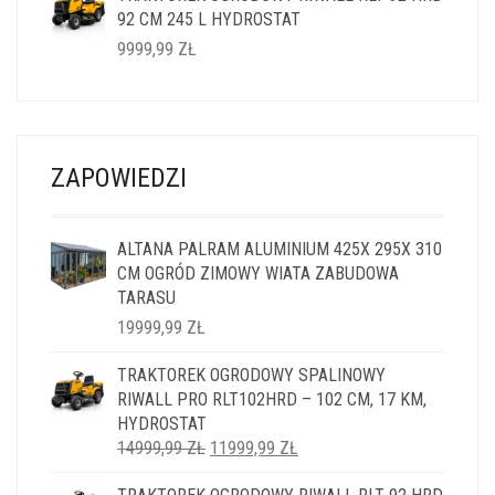
92 CM 245 L HYDROSTAT
14999,99 ZŁ.
11999,99 ZŁ.
9999,99
ZŁ
ZAPOWIEDZI
ALTANA PALRAM ALUMINIUM 425X 295X 310
CM OGRÓD ZIMOWY WIATA ZABUDOWA
TARASU
19999,99
ZŁ
TRAKTOREK OGRODOWY SPALINOWY
RIWALL PRO RLT102HRD – 102 CM, 17 KM,
HYDROSTAT
PIERWOTNA
AKTUALNA
14999,99
ZŁ
11999,99
ZŁ
CENA
CENA