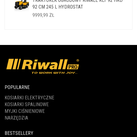
TRAKTOREK OGRODOWY RIWALL RLT 92 HRD
WYNOSIŁA:
WYNOSI:
92 CM 245 L HYDROSTAT
14999,99 ZŁ.
11999,99 ZŁ.
9999,99
ZŁ
POPULARNE
KOSIARKI ELEKTRYCZNE
KOSIARKI SPALINOWE
MYJKI CIŚNIENIOWE
NARZĘDZIA
BESTSELLERY