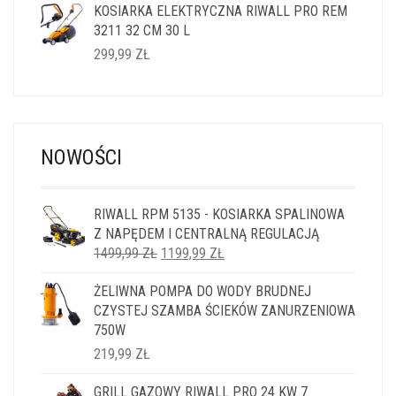
KOSIARKA ELEKTRYCZNA RIWALL PRO REM
3211 32 CM 30 L
299,99
ZŁ
NOWOŚCI
RIWALL RPM 5135 - KOSIARKA SPALINOWA
Z NAPĘDEM I CENTRALNĄ REGULACJĄ
PIERWOTNA
AKTUALNA
1499,99
ZŁ
1199,99
ZŁ
CENA
CENA
ŻELIWNA POMPA DO WODY BRUDNEJ
WYNOSIŁA:
WYNOSI:
CZYSTEJ SZAMBA ŚCIEKÓW ZANURZENIOWA
1499,99 ZŁ.
1199,99 ZŁ.
750W
219,99
ZŁ
GRILL GAZOWY RIWALL PRO 24 KW 7