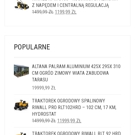
Z NAPĘDEM I CENTRALNĄ REGULACJĄ
14999,99 ZŁ.
11999,99 ZŁ.
PIERWOTNA
AKTUALNA
1499,99
ZŁ
1199,99
ZŁ
CENA
CENA
WYNOSIŁA:
WYNOSI:
1499,99 ZŁ.
1199,99 ZŁ.
POPULARNE
ALTANA PALRAM ALUMINIUM 425X 295X 310
CM OGRÓD ZIMOWY WIATA ZABUDOWA
TARASU
19999,99
ZŁ
TRAKTOREK OGRODOWY SPALINOWY
RIWALL PRO RLT102HRD – 102 CM, 17 KM,
HYDROSTAT
PIERWOTNA
AKTUALNA
14999,99
ZŁ
11999,99
ZŁ
CENA
CENA
TRAKTOREK OGRODOWY RIWALL RLT 92 HRD
WYNOSIŁA:
WYNOSI: