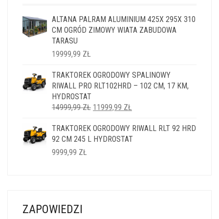
ALTANA PALRAM ALUMINIUM 425X 295X 310
CM OGRÓD ZIMOWY WIATA ZABUDOWA
TARASU
19999,99
ZŁ
TRAKTOREK OGRODOWY SPALINOWY
RIWALL PRO RLT102HRD – 102 CM, 17 KM,
HYDROSTAT
PIERWOTNA
AKTUALNA
14999,99
ZŁ
11999,99
ZŁ
CENA
CENA
TRAKTOREK OGRODOWY RIWALL RLT 92 HRD
WYNOSIŁA:
WYNOSI:
92 CM 245 L HYDROSTAT
14999,99 ZŁ.
11999,99 ZŁ.
9999,99
ZŁ
ZAPOWIEDZI