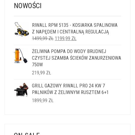
NOWOŚCI
RIWALL RPM 5135 - KOSIARKA SPALINOWA
Z NAPĘDEM I CENTRALNĄ REGULACJĄ
PIERWOTNA
AKTUALNA
1499,99
ZŁ
1199,99
ZŁ
CENA
CENA
ŻELIWNA POMPA DO WODY BRUDNEJ
WYNOSIŁA:
WYNOSI:
CZYSTEJ SZAMBA ŚCIEKÓW ZANURZENIOWA
1499,99 ZŁ.
1199,99 ZŁ.
750W
219,99
ZŁ
GRILL GAZOWY RIWALL PRO 24 KW 7
PALNIKÓW Z ŻELIWNYM RUSZTEM 6+1
1899,99
ZŁ