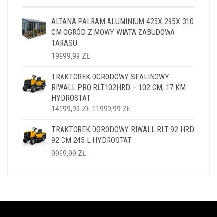
ALTANA PALRAM ALUMINIUM 425X 295X 310
CM OGRÓD ZIMOWY WIATA ZABUDOWA
TARASU
19999,99
ZŁ
TRAKTOREK OGRODOWY SPALINOWY
RIWALL PRO RLT102HRD – 102 CM, 17 KM,
HYDROSTAT
PIERWOTNA
AKTUALNA
14999,99
ZŁ
11999,99
ZŁ
CENA
CENA
TRAKTOREK OGRODOWY RIWALL RLT 92 HRD
WYNOSIŁA:
WYNOSI:
92 CM 245 L HYDROSTAT
14999,99 ZŁ.
11999,99 ZŁ.
9999,99
ZŁ