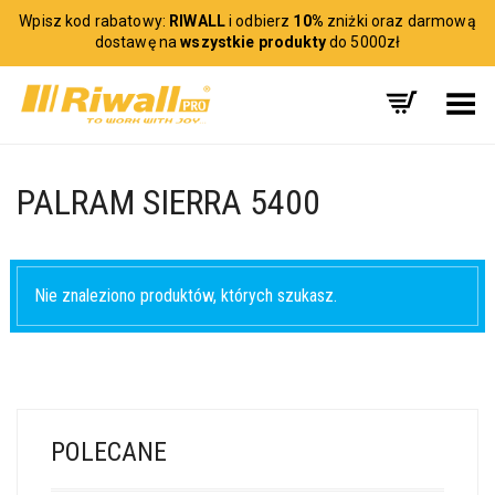
Wpisz kod rabatowy:
RIWALL
i odbierz
10%
zniżki oraz darmową
dostawę na
wszystkie produkty
do 5000zł
Toggle Menu
PALRAM SIERRA 5400
Nie znaleziono produktów, których szukasz.
POLECANE