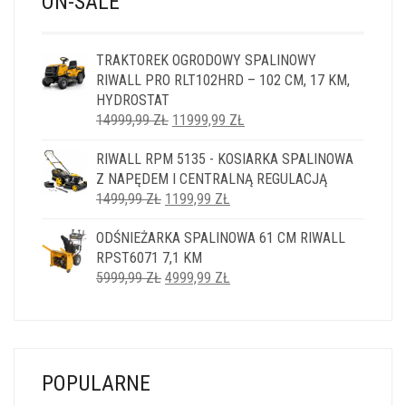
ON-SALE
TRAKTOREK OGRODOWY SPALINOWY
RIWALL PRO RLT102HRD – 102 CM, 17 KM,
HYDROSTAT
PIERWOTNA
AKTUALNA
14999,99
ZŁ
11999,99
ZŁ
CENA
CENA
RIWALL RPM 5135 - KOSIARKA SPALINOWA
WYNOSIŁA:
WYNOSI:
Z NAPĘDEM I CENTRALNĄ REGULACJĄ
14999,99 ZŁ.
11999,99 ZŁ.
PIERWOTNA
AKTUALNA
1499,99
ZŁ
1199,99
ZŁ
CENA
CENA
ODŚNIEŻARKA SPALINOWA 61 CM RIWALL
WYNOSIŁA:
WYNOSI:
RPST6071 7,1 KM
1499,99 ZŁ.
1199,99 ZŁ.
PIERWOTNA
AKTUALNA
5999,99
ZŁ
4999,99
ZŁ
CENA
CENA
WYNOSIŁA:
WYNOSI:
5999,99 ZŁ.
4999,99 ZŁ.
POPULARNE