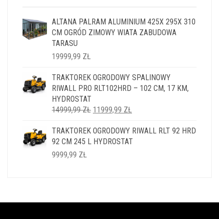
ALTANA PALRAM ALUMINIUM 425X 295X 310
CM OGRÓD ZIMOWY WIATA ZABUDOWA
TARASU
19999,99
ZŁ
TRAKTOREK OGRODOWY SPALINOWY
RIWALL PRO RLT102HRD – 102 CM, 17 KM,
HYDROSTAT
PIERWOTNA
AKTUALNA
14999,99
ZŁ
11999,99
ZŁ
CENA
CENA
TRAKTOREK OGRODOWY RIWALL RLT 92 HRD
WYNOSIŁA:
WYNOSI:
92 CM 245 L HYDROSTAT
14999,99 ZŁ.
11999,99 ZŁ.
9999,99
ZŁ