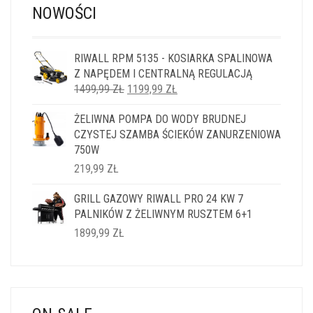
NOWOŚCI
RIWALL RPM 5135 - KOSIARKA SPALINOWA
Z NAPĘDEM I CENTRALNĄ REGULACJĄ
PIERWOTNA
AKTUALNA
1499,99
ZŁ
1199,99
ZŁ
CENA
CENA
ŻELIWNA POMPA DO WODY BRUDNEJ
WYNOSIŁA:
WYNOSI:
CZYSTEJ SZAMBA ŚCIEKÓW ZANURZENIOWA
1499,99 ZŁ.
1199,99 ZŁ.
750W
219,99
ZŁ
GRILL GAZOWY RIWALL PRO 24 KW 7
PALNIKÓW Z ŻELIWNYM RUSZTEM 6+1
1899,99
ZŁ