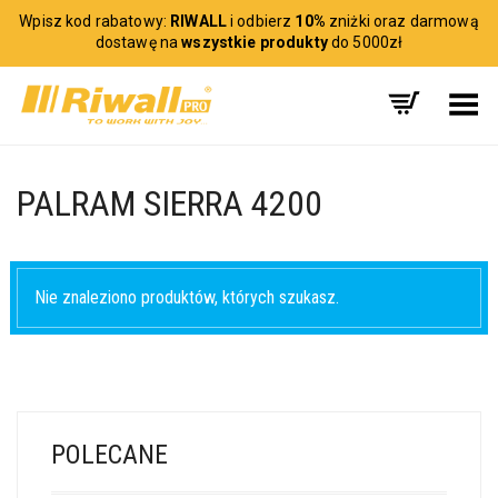
Wpisz kod rabatowy:
RIWALL
i odbierz
10%
zniżki oraz darmową
dostawę na
wszystkie produkty
do 5000zł
Toggle Menu
PALRAM SIERRA 4200
Nie znaleziono produktów, których szukasz.
POLECANE