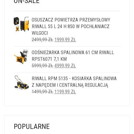
ON-SALE
OSUSZACZ POWIETRZA PRZEMYSŁOWY
RIWALL 55 L 24 H 850 W POCHŁANIACZ
WILGOCI
PIERWOTNA
AKTUALNA
2499,99
ZŁ
1999,99
ZŁ
CENA
CENA
ODŚNIEŻARKA SPALINOWA 61 CM RIWALL
WYNOSIŁA:
WYNOSI:
RPST6071 7,1 KM
2499,99 ZŁ.
1999,99 ZŁ.
PIERWOTNA
AKTUALNA
5999,99
ZŁ
4999,99
ZŁ
CENA
CENA
RIWALL RPM 5135 - KOSIARKA SPALINOWA
WYNOSIŁA:
WYNOSI:
Z NAPĘDEM I CENTRALNĄ REGULACJĄ
5999,99 ZŁ.
4999,99 ZŁ.
PIERWOTNA
AKTUALNA
1499,99
ZŁ
1199,99
ZŁ
CENA
CENA
WYNOSIŁA:
WYNOSI:
1499,99 ZŁ.
1199,99 ZŁ.
POPULARNE