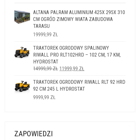
ALTANA PALRAM ALUMINIUM 425X 295X 310
CM OGRÓD ZIMOWY WIATA ZABUDOWA
TARASU
19999,99
ZŁ
TRAKTOREK OGRODOWY SPALINOWY
RIWALL PRO RLT102HRD – 102 CM, 17 KM,
HYDROSTAT
PIERWOTNA
AKTUALNA
14999,99
ZŁ
11999,99
ZŁ
CENA
CENA
TRAKTOREK OGRODOWY RIWALL RLT 92 HRD
WYNOSIŁA:
WYNOSI:
92 CM 245 L HYDROSTAT
14999,99 ZŁ.
11999,99 ZŁ.
9999,99
ZŁ
ZAPOWIEDZI