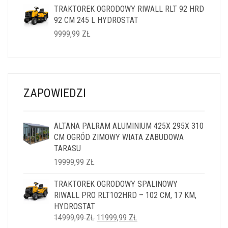
TRAKTOREK OGRODOWY RIWALL RLT 92 HRD
WYNOSIŁA:
WYNOSI:
92 CM 245 L HYDROSTAT
14999,99 ZŁ.
11999,99 ZŁ.
9999,99
ZŁ
ZAPOWIEDZI
ALTANA PALRAM ALUMINIUM 425X 295X 310
CM OGRÓD ZIMOWY WIATA ZABUDOWA
TARASU
19999,99
ZŁ
TRAKTOREK OGRODOWY SPALINOWY
RIWALL PRO RLT102HRD – 102 CM, 17 KM,
HYDROSTAT
PIERWOTNA
AKTUALNA
14999,99
ZŁ
11999,99
ZŁ