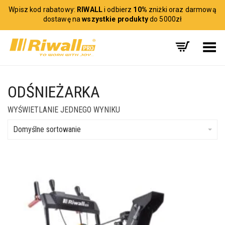
Wpisz kod rabatowy:
RIWALL
i odbierz
10%
zniżki oraz darmową
dostawę na
wszystkie produkty
do 5000zł
Toggle Menu
ODŚNIEŻARKA
WYŚWIETLANIE JEDNEGO WYNIKU
Domyślne sortowanie