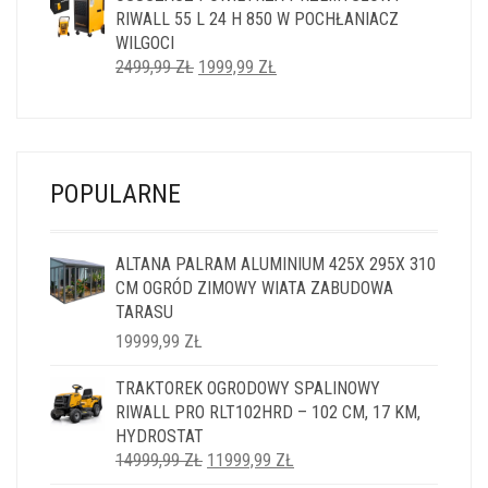
RIWALL 55 L 24 H 850 W POCHŁANIACZ
5999,99 ZŁ.
4999,99 ZŁ.
WILGOCI
PIERWOTNA
AKTUALNA
2499,99
ZŁ
1999,99
ZŁ
CENA
CENA
WYNOSIŁA:
WYNOSI:
2499,99 ZŁ.
1999,99 ZŁ.
POPULARNE
ALTANA PALRAM ALUMINIUM 425X 295X 310
CM OGRÓD ZIMOWY WIATA ZABUDOWA
TARASU
19999,99
ZŁ
TRAKTOREK OGRODOWY SPALINOWY
RIWALL PRO RLT102HRD – 102 CM, 17 KM,
HYDROSTAT
PIERWOTNA
AKTUALNA
14999,99
ZŁ
11999,99
ZŁ
CENA
CENA