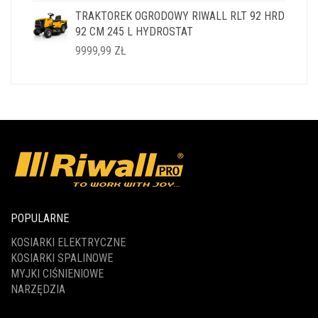
CENA
CENA
TRAKTOREK OGRODOWY RIWALL RLT 92 HRD
WYNOSIŁA:
WYNOSI:
92 CM 245 L HYDROSTAT
14999,99 ZŁ.
11999,99 ZŁ.
9999,99
ZŁ
POPULARNE
KOSIARKI ELEKTRYCZNE
KOSIARKI SPALINOWE
MYJKI CIŚNIENIOWE
NARZĘDZIA