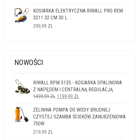
KOSIARKA ELEKTRYCZNA RIWALL PRO REM
3211 32 CM 30 L
299,99
ZŁ
NOWOŚCI
RIWALL RPM 5135 - KOSIARKA SPALINOWA
Z NAPĘDEM I CENTRALNĄ REGULACJĄ
PIERWOTNA
AKTUALNA
1499,99
ZŁ
1199,99
ZŁ
CENA
CENA
ŻELIWNA POMPA DO WODY BRUDNEJ
WYNOSIŁA:
WYNOSI:
CZYSTEJ SZAMBA ŚCIEKÓW ZANURZENIOWA
1499,99 ZŁ.
1199,99 ZŁ.
750W
219,99
ZŁ