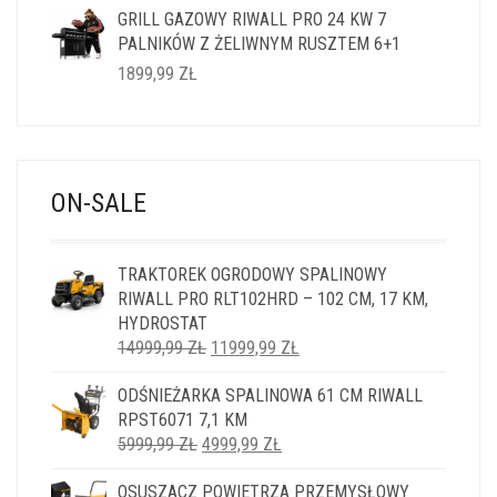
GRILL GAZOWY RIWALL PRO 24 KW 7
PALNIKÓW Z ŻELIWNYM RUSZTEM 6+1
1899,99
ZŁ
ON-SALE
TRAKTOREK OGRODOWY SPALINOWY
RIWALL PRO RLT102HRD – 102 CM, 17 KM,
HYDROSTAT
PIERWOTNA
AKTUALNA
14999,99
ZŁ
11999,99
ZŁ
CENA
CENA
ODŚNIEŻARKA SPALINOWA 61 CM RIWALL
WYNOSIŁA:
WYNOSI:
RPST6071 7,1 KM
14999,99 ZŁ.
11999,99 ZŁ.
PIERWOTNA
AKTUALNA
5999,99
ZŁ
4999,99
ZŁ
CENA
CENA
OSUSZACZ POWIETRZA PRZEMYSŁOWY
WYNOSIŁA:
WYNOSI: