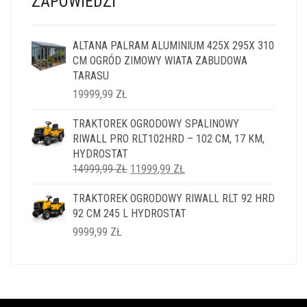
ZAPOWIEDZI
ALTANA PALRAM ALUMINIUM 425X 295X 310
CM OGRÓD ZIMOWY WIATA ZABUDOWA
TARASU
19999,99
ZŁ
TRAKTOREK OGRODOWY SPALINOWY
RIWALL PRO RLT102HRD – 102 CM, 17 KM,
HYDROSTAT
PIERWOTNA
AKTUALNA
14999,99
ZŁ
11999,99
ZŁ
CENA
CENA
TRAKTOREK OGRODOWY RIWALL RLT 92 HRD
WYNOSIŁA:
WYNOSI:
92 CM 245 L HYDROSTAT
14999,99 ZŁ.
11999,99 ZŁ.
9999,99
ZŁ