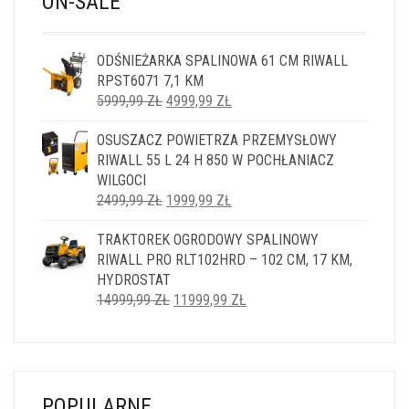
ON-SALE
ODŚNIEŻARKA SPALINOWA 61 CM RIWALL
RPST6071 7,1 KM
PIERWOTNA
AKTUALNA
5999,99
ZŁ
4999,99
ZŁ
CENA
CENA
OSUSZACZ POWIETRZA PRZEMYSŁOWY
WYNOSIŁA:
WYNOSI:
RIWALL 55 L 24 H 850 W POCHŁANIACZ
5999,99 ZŁ.
4999,99 ZŁ.
WILGOCI
PIERWOTNA
AKTUALNA
2499,99
ZŁ
1999,99
ZŁ
CENA
CENA
TRAKTOREK OGRODOWY SPALINOWY
WYNOSIŁA:
WYNOSI:
RIWALL PRO RLT102HRD – 102 CM, 17 KM,
2499,99 ZŁ.
1999,99 ZŁ.
HYDROSTAT
PIERWOTNA
AKTUALNA
14999,99
ZŁ
11999,99
ZŁ
CENA
CENA
WYNOSIŁA:
WYNOSI:
14999,99 ZŁ.
11999,99 ZŁ.
POPULARNE