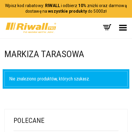
Wpisz kod rabatowy:
RIWALL
i odbierz
10%
zniżki oraz darmową
dostawę na
wszystkie produkty
do 5000zł
Toggle Menu
MARKIZA TARASOWA
Nie znaleziono produktów, których szukasz.
POLECANE