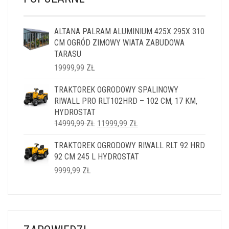
ALTANA PALRAM ALUMINIUM 425X 295X 310
CM OGRÓD ZIMOWY WIATA ZABUDOWA
TARASU
19999,99
ZŁ
TRAKTOREK OGRODOWY SPALINOWY
RIWALL PRO RLT102HRD – 102 CM, 17 KM,
HYDROSTAT
PIERWOTNA
AKTUALNA
14999,99
ZŁ
11999,99
ZŁ
CENA
CENA
TRAKTOREK OGRODOWY RIWALL RLT 92 HRD
WYNOSIŁA:
WYNOSI:
92 CM 245 L HYDROSTAT
14999,99 ZŁ.
11999,99 ZŁ.
9999,99
ZŁ