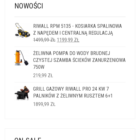
NOWOŚCI
RIWALL RPM 5135 - KOSIARKA SPALINOWA
Z NAPĘDEM I CENTRALNĄ REGULACJĄ
PIERWOTNA
AKTUALNA
1499,99
ZŁ
1199,99
ZŁ
CENA
CENA
ŻELIWNA POMPA DO WODY BRUDNEJ
WYNOSIŁA:
WYNOSI:
CZYSTEJ SZAMBA ŚCIEKÓW ZANURZENIOWA
1499,99 ZŁ.
1199,99 ZŁ.
750W
219,99
ZŁ
GRILL GAZOWY RIWALL PRO 24 KW 7
PALNIKÓW Z ŻELIWNYM RUSZTEM 6+1
1899,99
ZŁ