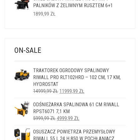
PALNIKÓW Z ŻELIWNYM RUSZTEM 6+1
1899,99
ZŁ
ON-SALE
TRAKTOREK OGRODOWY SPALINOWY
RIWALL PRO RLT102HRD – 102 CM, 17 KM,
HYDROSTAT
PIERWOTNA
AKTUALNA
14999,99
ZŁ
11999,99
ZŁ
CENA
CENA
ODŚNIEŻARKA SPALINOWA 61 CM RIWALL
WYNOSIŁA:
WYNOSI:
RPST6071 7,1 KM
14999,99 ZŁ.
11999,99 ZŁ.
PIERWOTNA
AKTUALNA
5999,99
ZŁ
4999,99
ZŁ
CENA
CENA
OSUSZACZ POWIETRZA PRZEMYSŁOWY
WYNOSIŁA:
WYNOSI:
RIWALL 55 L 24 H 850 W POCHŁANIACZ
5999,99 ZŁ.
4999,99 ZŁ.