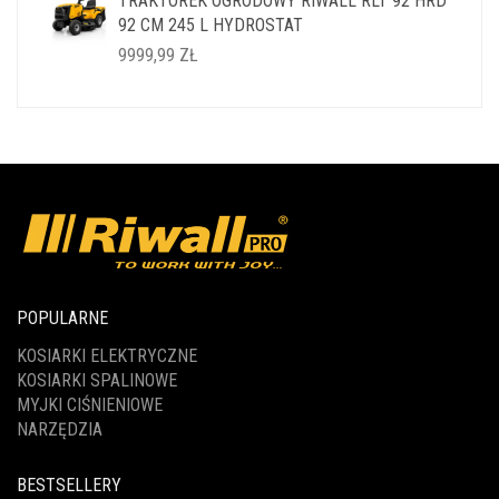
TRAKTOREK OGRODOWY RIWALL RLT 92 HRD
WYNOSIŁA:
WYNOSI:
92 CM 245 L HYDROSTAT
14999,99 ZŁ.
11999,99 ZŁ.
9999,99
ZŁ
POPULARNE
KOSIARKI ELEKTRYCZNE
KOSIARKI SPALINOWE
MYJKI CIŚNIENIOWE
NARZĘDZIA
BESTSELLERY