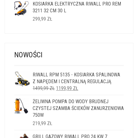
KOSIARKA ELEKTRYCZNA RIWALL PRO REM
3211 32 CM 30 L
299,99
ZŁ
NOWOŚCI
RIWALL RPM 5135 - KOSIARKA SPALINOWA
Z NAPĘDEM I CENTRALNĄ REGULACJĄ
PIERWOTNA
AKTUALNA
1499,99
ZŁ
1199,99
ZŁ
CENA
CENA
ŻELIWNA POMPA DO WODY BRUDNEJ
WYNOSIŁA:
WYNOSI:
CZYSTEJ SZAMBA ŚCIEKÓW ZANURZENIOWA
1499,99 ZŁ.
1199,99 ZŁ.
750W
219,99
ZŁ
GRILL GAZOWY RIWALL PRO 24 KW 7