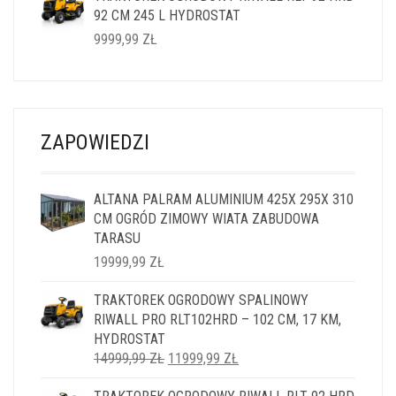
92 CM 245 L HYDROSTAT
14999,99 ZŁ.
11999,99 ZŁ.
9999,99
ZŁ
ZAPOWIEDZI
ALTANA PALRAM ALUMINIUM 425X 295X 310
CM OGRÓD ZIMOWY WIATA ZABUDOWA
TARASU
19999,99
ZŁ
TRAKTOREK OGRODOWY SPALINOWY
RIWALL PRO RLT102HRD – 102 CM, 17 KM,
HYDROSTAT
PIERWOTNA
AKTUALNA
14999,99
ZŁ
11999,99
ZŁ
CENA
CENA