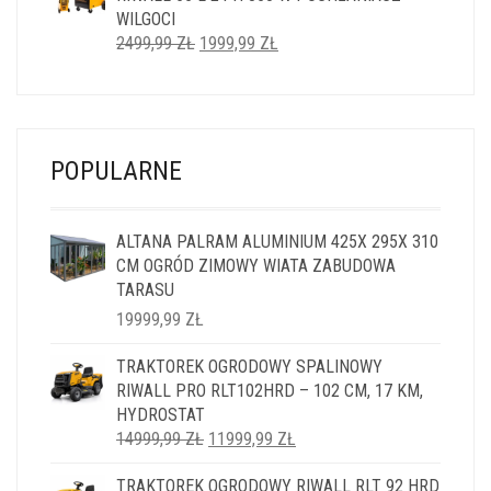
WILGOCI
PIERWOTNA
AKTUALNA
2499,99
ZŁ
1999,99
ZŁ
CENA
CENA
WYNOSIŁA:
WYNOSI:
2499,99 ZŁ.
1999,99 ZŁ.
POPULARNE
ALTANA PALRAM ALUMINIUM 425X 295X 310
CM OGRÓD ZIMOWY WIATA ZABUDOWA
TARASU
19999,99
ZŁ
TRAKTOREK OGRODOWY SPALINOWY
RIWALL PRO RLT102HRD – 102 CM, 17 KM,
HYDROSTAT
PIERWOTNA
AKTUALNA
14999,99
ZŁ
11999,99
ZŁ
CENA
CENA
TRAKTOREK OGRODOWY RIWALL RLT 92 HRD
WYNOSIŁA:
WYNOSI: