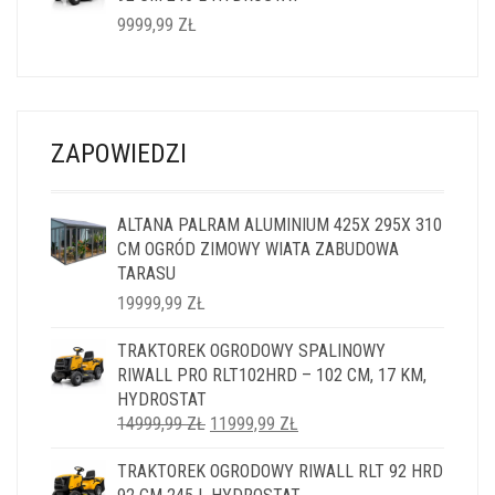
9999,99
ZŁ
ZAPOWIEDZI
ALTANA PALRAM ALUMINIUM 425X 295X 310
CM OGRÓD ZIMOWY WIATA ZABUDOWA
TARASU
19999,99
ZŁ
TRAKTOREK OGRODOWY SPALINOWY
RIWALL PRO RLT102HRD – 102 CM, 17 KM,
HYDROSTAT
PIERWOTNA
AKTUALNA
14999,99
ZŁ
11999,99
ZŁ
CENA
CENA
TRAKTOREK OGRODOWY RIWALL RLT 92 HRD
WYNOSIŁA:
WYNOSI: