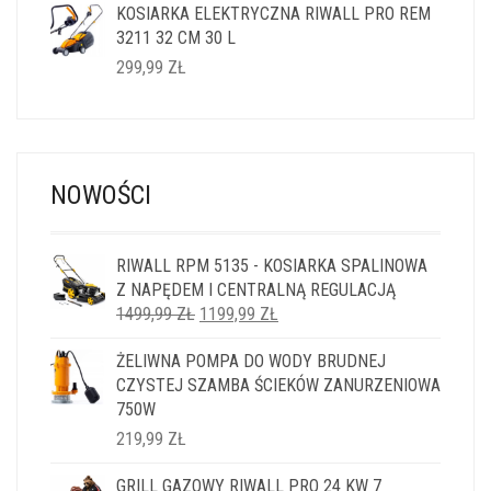
KOSIARKA ELEKTRYCZNA RIWALL PRO REM
3211 32 CM 30 L
299,99
ZŁ
NOWOŚCI
RIWALL RPM 5135 - KOSIARKA SPALINOWA
Z NAPĘDEM I CENTRALNĄ REGULACJĄ
PIERWOTNA
AKTUALNA
1499,99
ZŁ
1199,99
ZŁ
CENA
CENA
ŻELIWNA POMPA DO WODY BRUDNEJ
WYNOSIŁA:
WYNOSI:
CZYSTEJ SZAMBA ŚCIEKÓW ZANURZENIOWA
1499,99 ZŁ.
1199,99 ZŁ.
750W
219,99
ZŁ
GRILL GAZOWY RIWALL PRO 24 KW 7