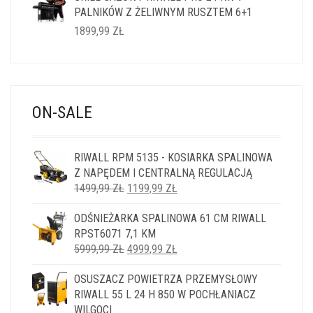
PALNIKÓW Z ŻELIWNYM RUSZTEM 6+1
1899,99
ZŁ
ON-SALE
RIWALL RPM 5135 - KOSIARKA SPALINOWA
Z NAPĘDEM I CENTRALNĄ REGULACJĄ
PIERWOTNA
AKTUALNA
1499,99
ZŁ
1199,99
ZŁ
CENA
CENA
ODŚNIEŻARKA SPALINOWA 61 CM RIWALL
WYNOSIŁA:
WYNOSI:
RPST6071 7,1 KM
1499,99 ZŁ.
1199,99 ZŁ.
PIERWOTNA
AKTUALNA
5999,99
ZŁ
4999,99
ZŁ
CENA
CENA
OSUSZACZ POWIETRZA PRZEMYSŁOWY
WYNOSIŁA:
WYNOSI:
RIWALL 55 L 24 H 850 W POCHŁANIACZ
5999,99 ZŁ.
4999,99 ZŁ.
WILGOCI