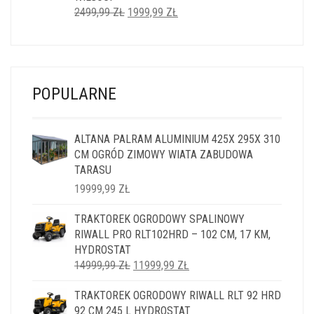
PIERWOTNA
AKTUALNA
2499,99
ZŁ
1999,99
ZŁ
CENA
CENA
WYNOSIŁA:
WYNOSI:
2499,99 ZŁ.
1999,99 ZŁ.
POPULARNE
ALTANA PALRAM ALUMINIUM 425X 295X 310
CM OGRÓD ZIMOWY WIATA ZABUDOWA
TARASU
19999,99
ZŁ
TRAKTOREK OGRODOWY SPALINOWY
RIWALL PRO RLT102HRD – 102 CM, 17 KM,
HYDROSTAT
PIERWOTNA
AKTUALNA
14999,99
ZŁ
11999,99
ZŁ
CENA
CENA
TRAKTOREK OGRODOWY RIWALL RLT 92 HRD
WYNOSIŁA:
WYNOSI:
92 CM 245 L HYDROSTAT
14999,99 ZŁ.
11999,99 ZŁ.