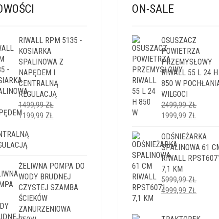
OWOŚCI
ON-SALE
RIWALL RPM 5135 -
OSUSZACZ
KOSIARKA
POWIETRZA
SPALINOWA Z
PRZEMYSŁOWY
NAPĘDEM I
RIWALL 55 L 24 H
CENTRALNĄ
850 W POCHŁANI
REGULACJĄ
WILGOCI
1499,99
ZŁ
2499,99
ZŁ
PIERWOTNA
AKTUALNA
PIERWOTNA
AKTUA
1199,99
ZŁ
1999,99
ZŁ
CENA
CENA
CENA
CENA
WYNOSIŁA:
WYNOSI:
WYNOSIŁA:
ODŚNIEŻARKA
WYNOS
1499,99 ZŁ.
1199,99 ZŁ.
2499,99 ZŁ.
SPALINOWA 61 C
1999,9
RIWALL RPST607
ŻELIWNA POMPA DO
7,1 KM
WODY BRUDNEJ
5999,99
ZŁ
CZYSTEJ SZAMBA
PIERWOTNA
AKTUA
4999,99
ZŁ
ŚCIEKÓW
CENA
CENA
ZANURZENIOWA
WYNOSIŁA:
WYNOS