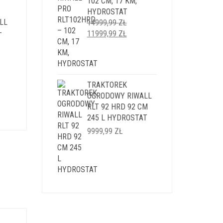
102 CM, 17 KM,
9 ZŁ.
HYDROSTAT
LL
14999,99
ZŁ
–
PIERWOTNA
AKTUALNA
11999,99
ZŁ
CENA
CENA
WYNOSIŁA:
WYNOSI:
14999,99 ZŁ.
11999,99 ZŁ.
ALNA
TRAKTOREK
OGRODOWY RIWALL
SI:
RLT 92 HRD 92 CM
,99 ZŁ.
245 L HYDROSTAT
9999,99
ZŁ