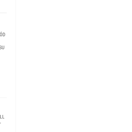
RÓD
SU
LL
–