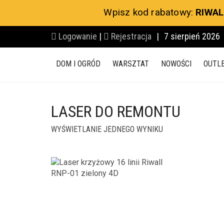
Wpisz kod rabatowy:
RIWAL
Logowanie
|
Rejestracja
|
7 sierpień 2026
DOM I OGRÓD
WARSZTAT
NOWOŚCI
OUTL
LASER DO REMONTU
WYŚWIETLANIE JEDNEGO WYNIKU