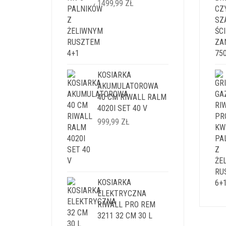
1499,99
ZŁ
KOSIARKA
AKUMULATOROWA
40 CM RIWALL RALM
4020I SET 40 V
999,99
ZŁ
KOSIARKA
ELEKTRYCZNA
RIWALL PRO REM
3211 32 CM 30 L