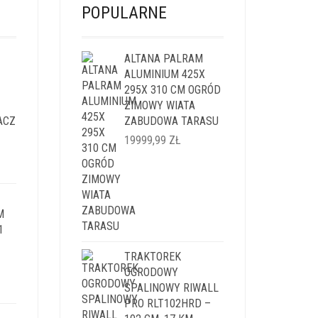
POPULARNE
ALTANA PALRAM
ALUMINIUM 425X
295X 310 CM OGRÓD
ZIMOWY WIATA
ACZ
ZABUDOWA TARASU
19999,99
ZŁ
LNA
I:
M
9 ZŁ.
1
TRAKTOREK
OGRODOWY
LNA
SPALINOWY RIWALL
PRO RLT102HRD –
I: