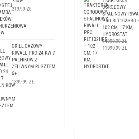
TRAKTOREK
750W
5999,99 ZŁ.
4999,9
OGRODOWY
219,99
ZŁ
SPALINOWY RIWA
PRO RLT102HRD 
102 CM, 17 KM,
HYDROSTAT
14999,99
ZŁ
GRILL GAZOWY
PIERWOTNA
AKTU
11999,99
ZŁ
RIWALL PRO 24 KW 7
CENA
CENA
PALNIKÓW Z
WYNOSIŁA:
WYNO
ŻELIWNYM RUSZTEM
14999,99 ZŁ.
11999
6+1
1899,99
ZŁ