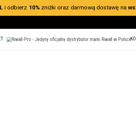
L
i odbierz
10%
zniżki oraz darmową dostawę na
ws
ET
KO