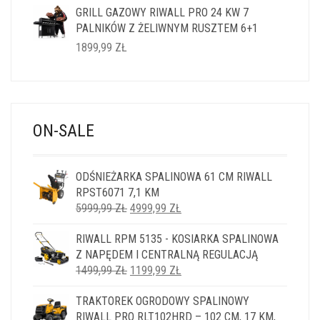
GRILL GAZOWY RIWALL PRO 24 KW 7
PALNIKÓW Z ŻELIWNYM RUSZTEM 6+1
1899,99
ZŁ
ON-SALE
ODŚNIEŻARKA SPALINOWA 61 CM RIWALL
RPST6071 7,1 KM
PIERWOTNA
AKTUALNA
5999,99
ZŁ
4999,99
ZŁ
CENA
CENA
RIWALL RPM 5135 - KOSIARKA SPALINOWA
WYNOSIŁA:
WYNOSI:
Z NAPĘDEM I CENTRALNĄ REGULACJĄ
5999,99 ZŁ.
4999,99 ZŁ.
PIERWOTNA
AKTUALNA
1499,99
ZŁ
1199,99
ZŁ
CENA
CENA
TRAKTOREK OGRODOWY SPALINOWY
WYNOSIŁA:
WYNOSI:
RIWALL PRO RLT102HRD – 102 CM, 17 KM,
1499,99 ZŁ.
1199,99 ZŁ.