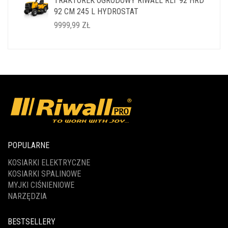
TRAKTOREK OGRODOWY RIWALL RLT 92 HRD
WYNOSIŁA:
WYNOSI:
92 CM 245 L HYDROSTAT
14999,99 ZŁ.
11999,99 ZŁ.
9999,99
ZŁ
POPULARNE
KOSIARKI ELEKTRYCZNE
KOSIARKI SPALINOWE
MYJKI CIŚNIENIOWE
NARZĘDZIA
BESTSELLERY