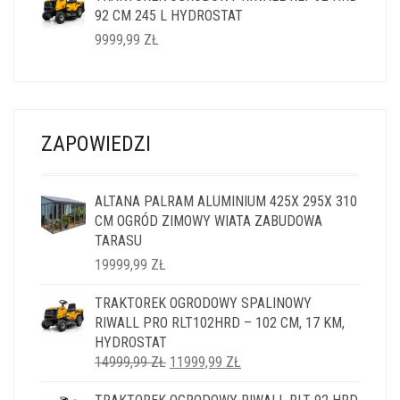
92 CM 245 L HYDROSTAT
14999,99 ZŁ.
11999,99 ZŁ.
9999,99
ZŁ
ZAPOWIEDZI
ALTANA PALRAM ALUMINIUM 425X 295X 310
CM OGRÓD ZIMOWY WIATA ZABUDOWA
TARASU
19999,99
ZŁ
TRAKTOREK OGRODOWY SPALINOWY
RIWALL PRO RLT102HRD – 102 CM, 17 KM,
HYDROSTAT
PIERWOTNA
AKTUALNA
14999,99
ZŁ
11999,99
ZŁ
CENA
CENA