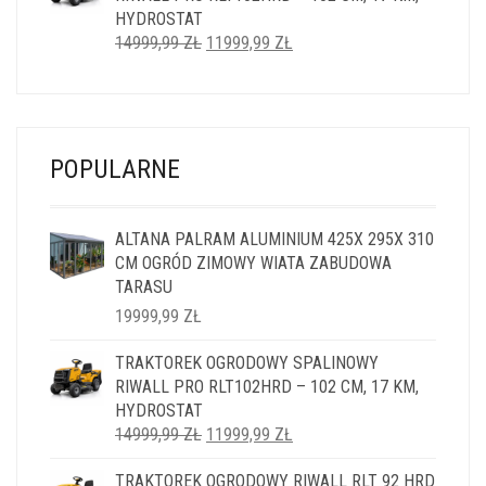
HYDROSTAT
PIERWOTNA
AKTUALNA
14999,99
ZŁ
11999,99
ZŁ
CENA
CENA
WYNOSIŁA:
WYNOSI:
14999,99 ZŁ.
11999,99 ZŁ.
POPULARNE
ALTANA PALRAM ALUMINIUM 425X 295X 310
CM OGRÓD ZIMOWY WIATA ZABUDOWA
TARASU
19999,99
ZŁ
TRAKTOREK OGRODOWY SPALINOWY
RIWALL PRO RLT102HRD – 102 CM, 17 KM,
HYDROSTAT
PIERWOTNA
AKTUALNA
14999,99
ZŁ
11999,99
ZŁ
CENA
CENA
TRAKTOREK OGRODOWY RIWALL RLT 92 HRD
WYNOSIŁA:
WYNOSI: