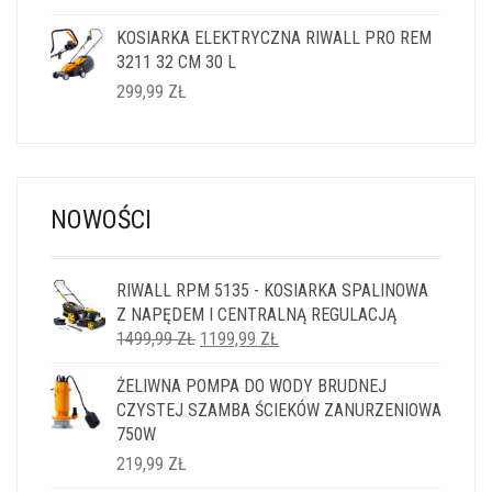
KOSIARKA ELEKTRYCZNA RIWALL PRO REM
3211 32 CM 30 L
299,99
ZŁ
NOWOŚCI
RIWALL RPM 5135 - KOSIARKA SPALINOWA
Z NAPĘDEM I CENTRALNĄ REGULACJĄ
PIERWOTNA
AKTUALNA
1499,99
ZŁ
1199,99
ZŁ
CENA
CENA
ŻELIWNA POMPA DO WODY BRUDNEJ
WYNOSIŁA:
WYNOSI:
CZYSTEJ SZAMBA ŚCIEKÓW ZANURZENIOWA
1499,99 ZŁ.
1199,99 ZŁ.
750W
219,99
ZŁ