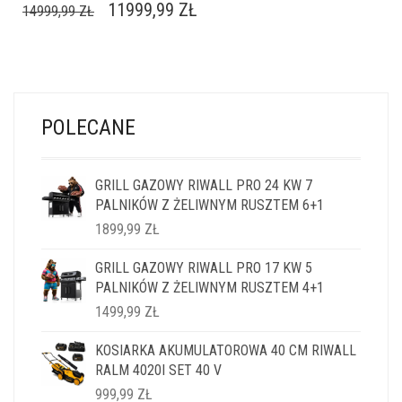
PIERWOTNA
AKTUALNA
11999,99
ZŁ
14999,99
ZŁ
CENA
CENA
WYNOSIŁA:
WYNOSI:
14999,99 ZŁ.
11999,99 ZŁ.
POLECANE
GRILL GAZOWY RIWALL PRO 24 KW 7
PALNIKÓW Z ŻELIWNYM RUSZTEM 6+1
1899,99
ZŁ
GRILL GAZOWY RIWALL PRO 17 KW 5
PALNIKÓW Z ŻELIWNYM RUSZTEM 4+1
1499,99
ZŁ
KOSIARKA AKUMULATOROWA 40 CM RIWALL
RALM 4020I SET 40 V
999,99
ZŁ