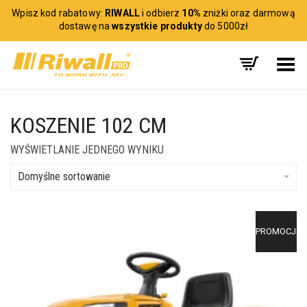
Wpisz kod rabatowy:
RIWALL
i odbierz
10%
zniżki oraz darmową
dostawę na
wszystkie produkty
do 5000zł
Toggle Menu
KOSZENIE 102 CM
WYŚWIETLANIE JEDNEGO WYNIKU
Domyślne sortowanie
PROMOCJA!