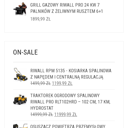
GRILL GAZOWY RIWALL PRO 24 KW 7
PALNIKÓW Z ŻELIWNYM RUSZTEM 6+1
1899,99
ZŁ
ON-SALE
RIWALL RPM 5135 - KOSIARKA SPALINOWA
Z NAPĘDEM I CENTRALNĄ REGULACJĄ
PIERWOTNA
AKTUALNA
1499,99
ZŁ
1199,99
ZŁ
CENA
CENA
TRAKTOREK OGRODOWY SPALINOWY
WYNOSIŁA:
WYNOSI:
RIWALL PRO RLT102HRD – 102 CM, 17 KM,
1499,99 ZŁ.
1199,99 ZŁ.
HYDROSTAT
PIERWOTNA
AKTUALNA
14999,99
ZŁ
11999,99
ZŁ
CENA
CENA
OSUSZACZ POWIETRZA PRZEMYSŁOWY
WYNOSIŁA:
WYNOSI: