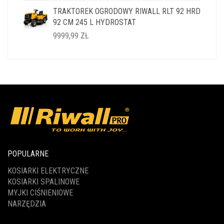
CENA
CENA
TRAKTOREK OGRODOWY RIWALL RLT 92 HRD
WYNOSIŁA:
WYNOSI:
92 CM 245 L HYDROSTAT
14999,99 ZŁ.
11999,99 ZŁ.
9999,99
ZŁ
POPULARNE
KOSIARKI ELEKTRYCZNE
KOSIARKI SPALINOWE
MYJKI CIŚNIENIOWE
NARZĘDZIA