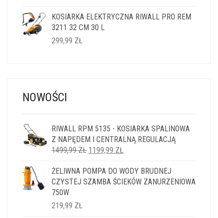
KOSIARKA ELEKTRYCZNA RIWALL PRO REM
3211 32 CM 30 L
299,99
ZŁ
NOWOŚCI
RIWALL RPM 5135 - KOSIARKA SPALINOWA
Z NAPĘDEM I CENTRALNĄ REGULACJĄ
PIERWOTNA
AKTUALNA
1499,99
ZŁ
1199,99
ZŁ
CENA
CENA
ŻELIWNA POMPA DO WODY BRUDNEJ
WYNOSIŁA:
WYNOSI:
CZYSTEJ SZAMBA ŚCIEKÓW ZANURZENIOWA
1499,99 ZŁ.
1199,99 ZŁ.
750W
219,99
ZŁ