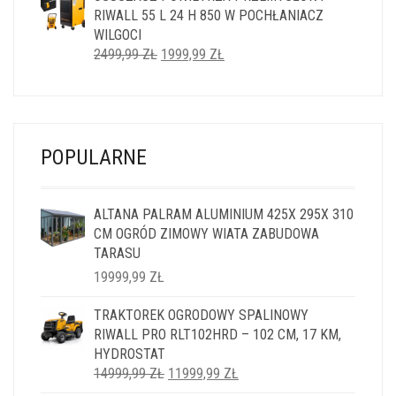
RIWALL 55 L 24 H 850 W POCHŁANIACZ
14999,99 ZŁ.
11999,99 ZŁ.
WILGOCI
PIERWOTNA
AKTUALNA
2499,99
ZŁ
1999,99
ZŁ
CENA
CENA
WYNOSIŁA:
WYNOSI:
2499,99 ZŁ.
1999,99 ZŁ.
POPULARNE
ALTANA PALRAM ALUMINIUM 425X 295X 310
CM OGRÓD ZIMOWY WIATA ZABUDOWA
TARASU
19999,99
ZŁ
TRAKTOREK OGRODOWY SPALINOWY
RIWALL PRO RLT102HRD – 102 CM, 17 KM,
HYDROSTAT
PIERWOTNA
AKTUALNA
14999,99
ZŁ
11999,99
ZŁ
CENA
CENA