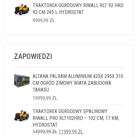
TRAKTOREK OGRODOWY RIWALL RLT 92 HRD
WYNOSIŁA:
WYNOSI:
92 CM 245 L HYDROSTAT
14999,99 ZŁ.
11999,99 ZŁ.
9999,99
ZŁ
ZAPOWIEDZI
ALTANA PALRAM ALUMINIUM 425X 295X 310
CM OGRÓD ZIMOWY WIATA ZABUDOWA
TARASU
19999,99
ZŁ
TRAKTOREK OGRODOWY SPALINOWY
RIWALL PRO RLT102HRD – 102 CM, 17 KM,
HYDROSTAT
PIERWOTNA
AKTUALNA
14999,99
ZŁ
11999,99
ZŁ