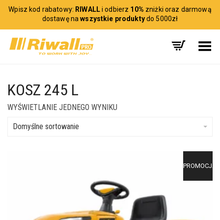
Wpisz kod rabatowy:
RIWALL
i odbierz
10%
zniżki oraz darmową
dostawę na
wszystkie produkty
do 5000zł
Toggle Menu
KOSZ 245 L
WYŚWIETLANIE JEDNEGO WYNIKU
Domyślne sortowanie
PROMOCJA!