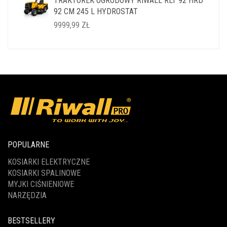
TRAKTOREK OGRODOWY RIWALL RLT 92 HRD
WYNOSIŁA:
WYNOSI:
92 CM 245 L HYDROSTAT
14999,99 ZŁ.
11999,99 ZŁ.
9999,99
ZŁ
POPULARNE
KOSIARKI ELEKTRYCZNE
KOSIARKI SPALINOWE
MYJKI CIŚNIENIOWE
NARZĘDZIA
BESTSELLERY