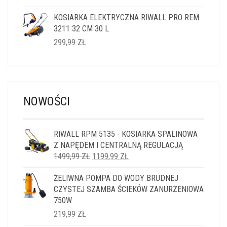
KOSIARKA ELEKTRYCZNA RIWALL PRO REM
3211 32 CM 30 L
299,99
ZŁ
NOWOŚCI
RIWALL RPM 5135 - KOSIARKA SPALINOWA
Z NAPĘDEM I CENTRALNĄ REGULACJĄ
PIERWOTNA
AKTUALNA
1499,99
ZŁ
1199,99
ZŁ
CENA
CENA
ŻELIWNA POMPA DO WODY BRUDNEJ
WYNOSIŁA:
WYNOSI:
CZYSTEJ SZAMBA ŚCIEKÓW ZANURZENIOWA
1499,99 ZŁ.
1199,99 ZŁ.
750W
219,99
ZŁ