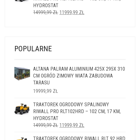
HYDROSTAT
PIERWOTNA
AKTUALNA
14999,99
ZŁ
11999,99
ZŁ
CENA
CENA
WYNOSIŁA:
WYNOSI:
14999,99 ZŁ.
11999,99 ZŁ.
POPULARNE
ALTANA PALRAM ALUMINIUM 425X 295X 310
CM OGRÓD ZIMOWY WIATA ZABUDOWA
TARASU
19999,99
ZŁ
TRAKTOREK OGRODOWY SPALINOWY
RIWALL PRO RLT102HRD – 102 CM, 17 KM,
HYDROSTAT
PIERWOTNA
AKTUALNA
14999,99
ZŁ
11999,99
ZŁ
CENA
CENA
TRAKTOREK OGRODOWY RIWALL RLT 92 HRD
WYNOSIŁA:
WYNOSI: