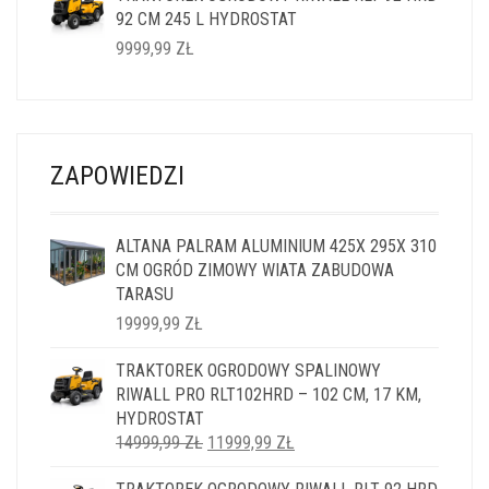
92 CM 245 L HYDROSTAT
14999,99 ZŁ.
11999,99 ZŁ.
9999,99
ZŁ
ZAPOWIEDZI
ALTANA PALRAM ALUMINIUM 425X 295X 310
CM OGRÓD ZIMOWY WIATA ZABUDOWA
TARASU
19999,99
ZŁ
TRAKTOREK OGRODOWY SPALINOWY
RIWALL PRO RLT102HRD – 102 CM, 17 KM,
HYDROSTAT
PIERWOTNA
AKTUALNA
14999,99
ZŁ
11999,99
ZŁ
CENA
CENA