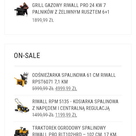
GRILL GAZOWY RIWALL PRO 24 KW 7
PALNIKÓW Z ŻELIWNYM RUSZTEM 6+1
1899,99
ZŁ
ON-SALE
ODŚNIEŻARKA SPALINOWA 61 CM RIWALL
RPST6071 7,1 KM
PIERWOTNA
AKTUALNA
5999,99
ZŁ
4999,99
ZŁ
CENA
CENA
RIWALL RPM 5135 - KOSIARKA SPALINOWA
WYNOSIŁA:
WYNOSI:
Z NAPĘDEM I CENTRALNĄ REGULACJĄ
5999,99 ZŁ.
4999,99 ZŁ.
PIERWOTNA
AKTUALNA
1499,99
ZŁ
1199,99
ZŁ
CENA
CENA
TRAKTOREK OGRODOWY SPALINOWY
WYNOSIŁA:
WYNOSI:
RIWALL PRO RLT102HRD – 102 CM, 17 KM,
1499,99 ZŁ.
1199,99 ZŁ.