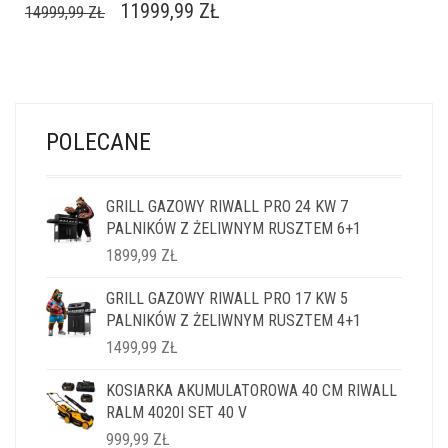
PIERWOTNA
AKTUALNA
11999,99
ZŁ
14999,99
ZŁ
CENA
CENA
WYNOSIŁA:
WYNOSI:
14999,99 ZŁ.
11999,99 ZŁ.
POLECANE
GRILL GAZOWY RIWALL PRO 24 KW 7
PALNIKÓW Z ŻELIWNYM RUSZTEM 6+1
1899,99
ZŁ
GRILL GAZOWY RIWALL PRO 17 KW 5
PALNIKÓW Z ŻELIWNYM RUSZTEM 4+1
1499,99
ZŁ
KOSIARKA AKUMULATOROWA 40 CM RIWALL
RALM 4020I SET 40 V
999,99
ZŁ