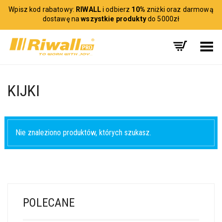
Wpisz kod rabatowy:
RIWALL
i odbierz
10%
zniżki oraz darmową
dostawę na
wszystkie produkty
do 5000zł
Toggle Menu
KIJKI
Nie znaleziono produktów, których szukasz.
POLECANE