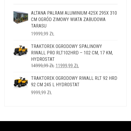
ALTANA PALRAM ALUMINIUM 425X 295X 310
CM OGRÓD ZIMOWY WIATA ZABUDOWA
TARASU
19999,99
ZŁ
TRAKTOREK OGRODOWY SPALINOWY
RIWALL PRO RLT102HRD – 102 CM, 17 KM,
HYDROSTAT
PIERWOTNA
AKTUALNA
14999,99
ZŁ
11999,99
ZŁ
CENA
CENA
TRAKTOREK OGRODOWY RIWALL RLT 92 HRD
WYNOSIŁA:
WYNOSI:
92 CM 245 L HYDROSTAT
14999,99 ZŁ.
11999,99 ZŁ.
9999,99
ZŁ