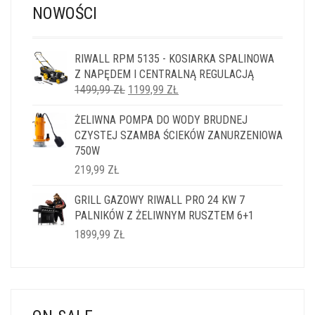
NOWOŚCI
RIWALL RPM 5135 - KOSIARKA SPALINOWA
Z NAPĘDEM I CENTRALNĄ REGULACJĄ
PIERWOTNA
AKTUALNA
1499,99
ZŁ
1199,99
ZŁ
CENA
CENA
ŻELIWNA POMPA DO WODY BRUDNEJ
WYNOSIŁA:
WYNOSI:
CZYSTEJ SZAMBA ŚCIEKÓW ZANURZENIOWA
1499,99 ZŁ.
1199,99 ZŁ.
750W
219,99
ZŁ
GRILL GAZOWY RIWALL PRO 24 KW 7
PALNIKÓW Z ŻELIWNYM RUSZTEM 6+1
1899,99
ZŁ