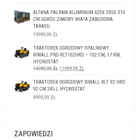
ALTANA PALRAM ALUMINIUM 425X 295X 310
CM OGRÓD ZIMOWY WIATA ZABUDOWA
TARASU
19999,99
ZŁ
TRAKTOREK OGRODOWY SPALINOWY
RIWALL PRO RLT102HRD – 102 CM, 17 KM,
HYDROSTAT
PIERWOTNA
AKTUALNA
14999,99
ZŁ
11999,99
ZŁ
CENA
CENA
TRAKTOREK OGRODOWY RIWALL RLT 92 HRD
WYNOSIŁA:
WYNOSI:
92 CM 245 L HYDROSTAT
14999,99 ZŁ.
11999,99 ZŁ.
9999,99
ZŁ
ZAPOWIEDZI