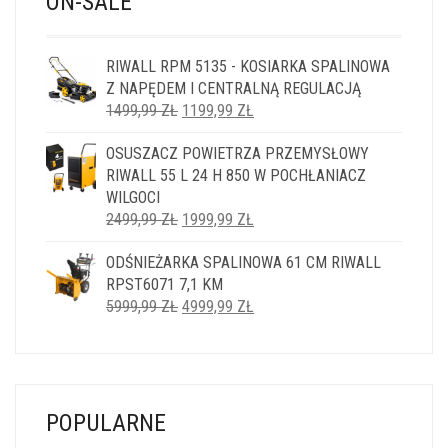
ON-SALE
RIWALL RPM 5135 - KOSIARKA SPALINOWA
Z NAPĘDEM I CENTRALNĄ REGULACJĄ
PIERWOTNA
AKTUALNA
1499,99
ZŁ
1199,99
ZŁ
CENA
CENA
OSUSZACZ POWIETRZA PRZEMYSŁOWY
WYNOSIŁA:
WYNOSI:
RIWALL 55 L 24 H 850 W POCHŁANIACZ
1499,99 ZŁ.
1199,99 ZŁ.
WILGOCI
PIERWOTNA
AKTUALNA
2499,99
ZŁ
1999,99
ZŁ
CENA
CENA
ODŚNIEŻARKA SPALINOWA 61 CM RIWALL
WYNOSIŁA:
WYNOSI:
RPST6071 7,1 KM
2499,99 ZŁ.
1999,99 ZŁ.
PIERWOTNA
AKTUALNA
5999,99
ZŁ
4999,99
ZŁ
CENA
CENA
WYNOSIŁA:
WYNOSI:
5999,99 ZŁ.
4999,99 ZŁ.
POPULARNE