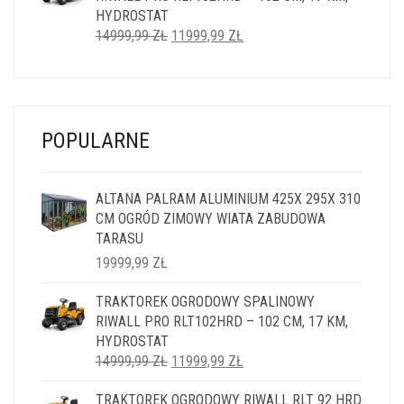
HYDROSTAT
PIERWOTNA
AKTUALNA
14999,99
ZŁ
11999,99
ZŁ
CENA
CENA
WYNOSIŁA:
WYNOSI:
14999,99 ZŁ.
11999,99 ZŁ.
POPULARNE
ALTANA PALRAM ALUMINIUM 425X 295X 310
CM OGRÓD ZIMOWY WIATA ZABUDOWA
TARASU
19999,99
ZŁ
TRAKTOREK OGRODOWY SPALINOWY
RIWALL PRO RLT102HRD – 102 CM, 17 KM,
HYDROSTAT
PIERWOTNA
AKTUALNA
14999,99
ZŁ
11999,99
ZŁ
CENA
CENA
TRAKTOREK OGRODOWY RIWALL RLT 92 HRD
WYNOSIŁA:
WYNOSI: