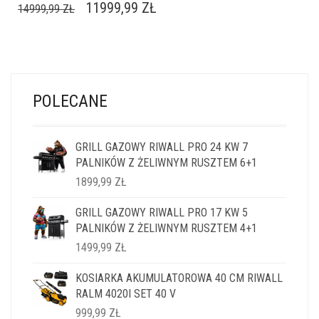
PIERWOTNA
AKTUALNA
11999,99
ZŁ
14999,99
ZŁ
CENA
CENA
WYNOSIŁA:
WYNOSI:
14999,99 ZŁ.
11999,99 ZŁ.
POLECANE
GRILL GAZOWY RIWALL PRO 24 KW 7
PALNIKÓW Z ŻELIWNYM RUSZTEM 6+1
1899,99
ZŁ
GRILL GAZOWY RIWALL PRO 17 KW 5
PALNIKÓW Z ŻELIWNYM RUSZTEM 4+1
1499,99
ZŁ
KOSIARKA AKUMULATOROWA 40 CM RIWALL
RALM 4020I SET 40 V
999,99
ZŁ