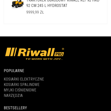
TRAKTOREK OGRODOWY RIWALL RLT 92 HRD
WYNOSIŁA:
WYNOSI:
92 CM 245 L HYDROSTAT
14999,99 ZŁ.
11999,99 ZŁ.
9999,99
ZŁ
POPULARNE
KOSIARKI ELEKTRYCZNE
KOSIARKI SPALINOWE
MYJKI CIŚNIENIOWE
NARZĘDZIA
BESTSELLERY