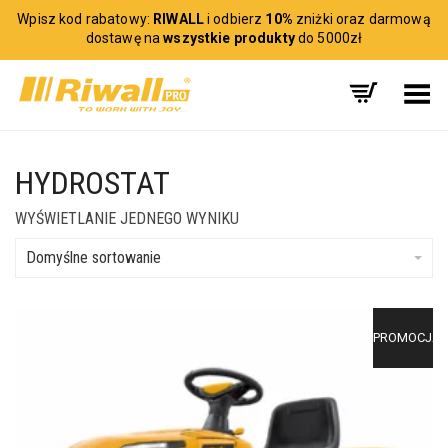
Wpisz kod rabatowy:
RIWALL
i odbierz
10%
zniżki oraz darmową
dostawę na
wszystkie produkty
do 5000zł
Toggle Menu
HYDROSTAT
WYŚWIETLANIE JEDNEGO WYNIKU
Domyślne sortowanie
PROMOCJA!