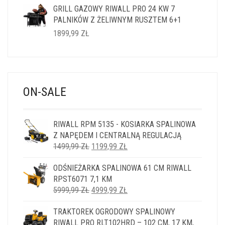
GRILL GAZOWY RIWALL PRO 24 KW 7
PALNIKÓW Z ŻELIWNYM RUSZTEM 6+1
1899,99
ZŁ
ON-SALE
RIWALL RPM 5135 - KOSIARKA SPALINOWA
Z NAPĘDEM I CENTRALNĄ REGULACJĄ
PIERWOTNA
AKTUALNA
1499,99
ZŁ
1199,99
ZŁ
CENA
CENA
ODŚNIEŻARKA SPALINOWA 61 CM RIWALL
WYNOSIŁA:
WYNOSI:
RPST6071 7,1 KM
1499,99 ZŁ.
1199,99 ZŁ.
PIERWOTNA
AKTUALNA
5999,99
ZŁ
4999,99
ZŁ
CENA
CENA
TRAKTOREK OGRODOWY SPALINOWY
WYNOSIŁA:
WYNOSI:
RIWALL PRO RLT102HRD – 102 CM, 17 KM,
5999,99 ZŁ.
4999,99 ZŁ.