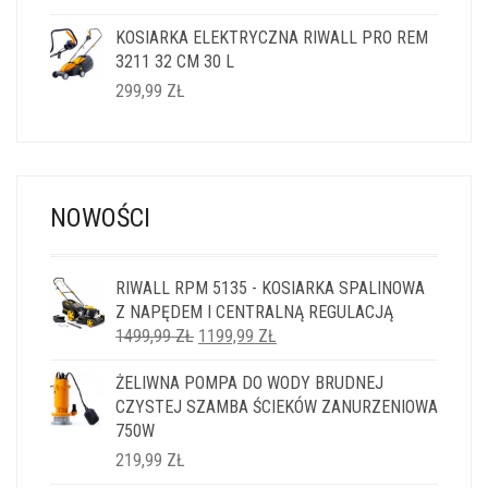
KOSIARKA ELEKTRYCZNA RIWALL PRO REM
3211 32 CM 30 L
299,99
ZŁ
NOWOŚCI
RIWALL RPM 5135 - KOSIARKA SPALINOWA
Z NAPĘDEM I CENTRALNĄ REGULACJĄ
PIERWOTNA
AKTUALNA
1499,99
ZŁ
1199,99
ZŁ
CENA
CENA
ŻELIWNA POMPA DO WODY BRUDNEJ
WYNOSIŁA:
WYNOSI:
CZYSTEJ SZAMBA ŚCIEKÓW ZANURZENIOWA
1499,99 ZŁ.
1199,99 ZŁ.
750W
219,99
ZŁ