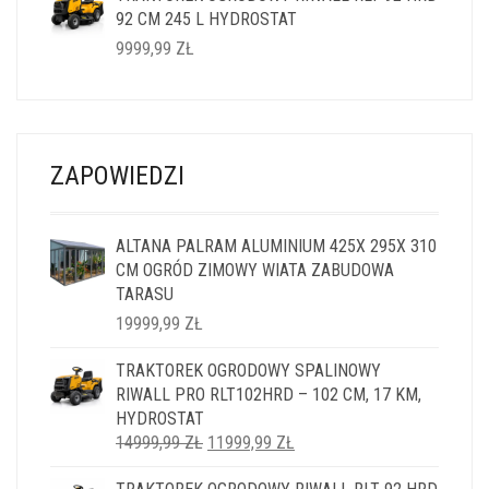
92 CM 245 L HYDROSTAT
14999,99 ZŁ.
11999,99 ZŁ.
9999,99
ZŁ
ZAPOWIEDZI
ALTANA PALRAM ALUMINIUM 425X 295X 310
CM OGRÓD ZIMOWY WIATA ZABUDOWA
TARASU
19999,99
ZŁ
TRAKTOREK OGRODOWY SPALINOWY
RIWALL PRO RLT102HRD – 102 CM, 17 KM,
HYDROSTAT
PIERWOTNA
AKTUALNA
14999,99
ZŁ
11999,99
ZŁ
CENA
CENA