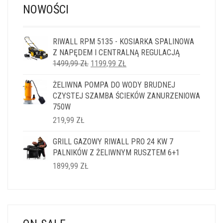
NOWOŚCI
RIWALL RPM 5135 - KOSIARKA SPALINOWA
Z NAPĘDEM I CENTRALNĄ REGULACJĄ
PIERWOTNA
AKTUALNA
1499,99
ZŁ
1199,99
ZŁ
CENA
CENA
ŻELIWNA POMPA DO WODY BRUDNEJ
WYNOSIŁA:
WYNOSI:
CZYSTEJ SZAMBA ŚCIEKÓW ZANURZENIOWA
1499,99 ZŁ.
1199,99 ZŁ.
750W
219,99
ZŁ
GRILL GAZOWY RIWALL PRO 24 KW 7
PALNIKÓW Z ŻELIWNYM RUSZTEM 6+1
1899,99
ZŁ