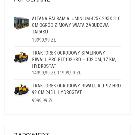
ALTANA PALRAM ALUMINIUM 425X 295X 310
CM OGRÓD ZIMOWY WIATA ZABUDOWA
TARASU
19999,99
ZŁ
TRAKTOREK OGRODOWY SPALINOWY
RIWALL PRO RLT102HRD – 102 CM, 17 KM,
HYDROSTAT
PIERWOTNA
AKTUALNA
14999,99
ZŁ
11999,99
ZŁ
CENA
CENA
TRAKTOREK OGRODOWY RIWALL RLT 92 HRD
WYNOSIŁA:
WYNOSI:
92 CM 245 L HYDROSTAT
14999,99 ZŁ.
11999,99 ZŁ.
9999,99
ZŁ