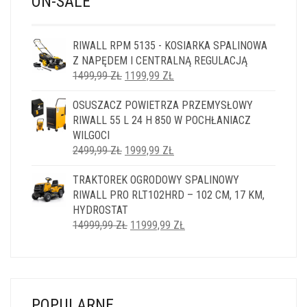
ON-SALE
RIWALL RPM 5135 - KOSIARKA SPALINOWA
Z NAPĘDEM I CENTRALNĄ REGULACJĄ
PIERWOTNA
AKTUALNA
1499,99
ZŁ
1199,99
ZŁ
CENA
CENA
OSUSZACZ POWIETRZA PRZEMYSŁOWY
WYNOSIŁA:
WYNOSI:
RIWALL 55 L 24 H 850 W POCHŁANIACZ
1499,99 ZŁ.
1199,99 ZŁ.
WILGOCI
PIERWOTNA
AKTUALNA
2499,99
ZŁ
1999,99
ZŁ
CENA
CENA
TRAKTOREK OGRODOWY SPALINOWY
WYNOSIŁA:
WYNOSI:
RIWALL PRO RLT102HRD – 102 CM, 17 KM,
2499,99 ZŁ.
1999,99 ZŁ.
HYDROSTAT
PIERWOTNA
AKTUALNA
14999,99
ZŁ
11999,99
ZŁ
CENA
CENA
WYNOSIŁA:
WYNOSI:
14999,99 ZŁ.
11999,99 ZŁ.
POPULARNE