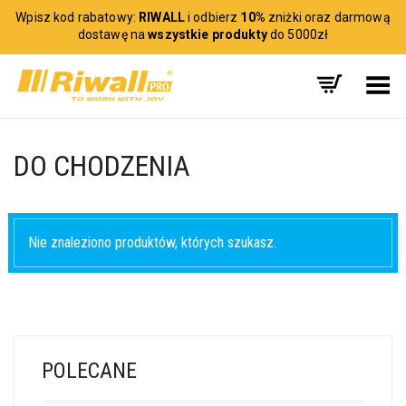
Wpisz kod rabatowy:
RIWALL
i odbierz
10%
zniżki oraz darmową
dostawę na
wszystkie produkty
do 5000zł
Toggle Menu
DO CHODZENIA
Nie znaleziono produktów, których szukasz.
POLECANE