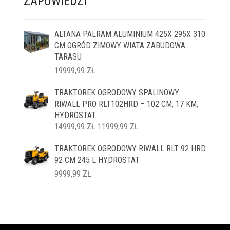
ZAPOWIEDZI
ALTANA PALRAM ALUMINIUM 425X 295X 310
CM OGRÓD ZIMOWY WIATA ZABUDOWA
TARASU
19999,99
ZŁ
TRAKTOREK OGRODOWY SPALINOWY
RIWALL PRO RLT102HRD – 102 CM, 17 KM,
HYDROSTAT
PIERWOTNA
AKTUALNA
14999,99
ZŁ
11999,99
ZŁ
CENA
CENA
TRAKTOREK OGRODOWY RIWALL RLT 92 HRD
WYNOSIŁA:
WYNOSI:
92 CM 245 L HYDROSTAT
14999,99 ZŁ.
11999,99 ZŁ.
9999,99
ZŁ