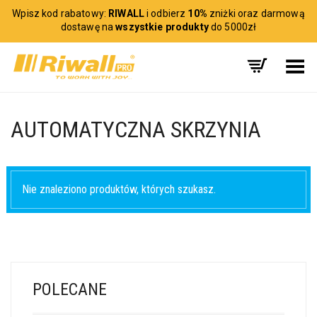
Wpisz kod rabatowy:
RIWALL
i odbierz
10%
zniżki oraz darmową
dostawę na
wszystkie produkty
do 5000zł
Toggle Menu
AUTOMATYCZNA SKRZYNIA
Nie znaleziono produktów, których szukasz.
POLECANE