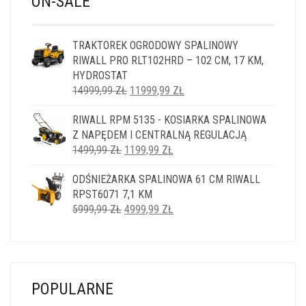
ON-SALE
TRAKTOREK OGRODOWY SPALINOWY
RIWALL PRO RLT102HRD – 102 CM, 17 KM,
HYDROSTAT
PIERWOTNA
AKTUALNA
14999,99
ZŁ
11999,99
ZŁ
CENA
CENA
RIWALL RPM 5135 - KOSIARKA SPALINOWA
WYNOSIŁA:
WYNOSI:
Z NAPĘDEM I CENTRALNĄ REGULACJĄ
14999,99 ZŁ.
11999,99 ZŁ.
PIERWOTNA
AKTUALNA
1499,99
ZŁ
1199,99
ZŁ
CENA
CENA
ODŚNIEŻARKA SPALINOWA 61 CM RIWALL
WYNOSIŁA:
WYNOSI:
RPST6071 7,1 KM
1499,99 ZŁ.
1199,99 ZŁ.
PIERWOTNA
AKTUALNA
5999,99
ZŁ
4999,99
ZŁ
CENA
CENA
WYNOSIŁA:
WYNOSI:
5999,99 ZŁ.
4999,99 ZŁ.
POPULARNE