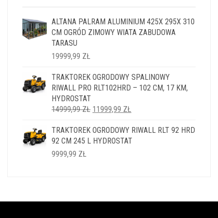
ALTANA PALRAM ALUMINIUM 425X 295X 310
CM OGRÓD ZIMOWY WIATA ZABUDOWA
TARASU
19999,99
ZŁ
TRAKTOREK OGRODOWY SPALINOWY
RIWALL PRO RLT102HRD – 102 CM, 17 KM,
HYDROSTAT
PIERWOTNA
AKTUALNA
14999,99
ZŁ
11999,99
ZŁ
CENA
CENA
TRAKTOREK OGRODOWY RIWALL RLT 92 HRD
WYNOSIŁA:
WYNOSI:
92 CM 245 L HYDROSTAT
14999,99 ZŁ.
11999,99 ZŁ.
9999,99
ZŁ