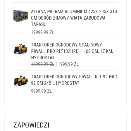
ALTANA PALRAM ALUMINIUM 425X 295X 310
CM OGRÓD ZIMOWY WIATA ZABUDOWA
TARASU
19999,99
ZŁ
TRAKTOREK OGRODOWY SPALINOWY
RIWALL PRO RLT102HRD – 102 CM, 17 KM,
HYDROSTAT
PIERWOTNA
AKTUALNA
14999,99
ZŁ
11999,99
ZŁ
CENA
CENA
TRAKTOREK OGRODOWY RIWALL RLT 92 HRD
WYNOSIŁA:
WYNOSI:
92 CM 245 L HYDROSTAT
14999,99 ZŁ.
11999,99 ZŁ.
9999,99
ZŁ
ZAPOWIEDZI