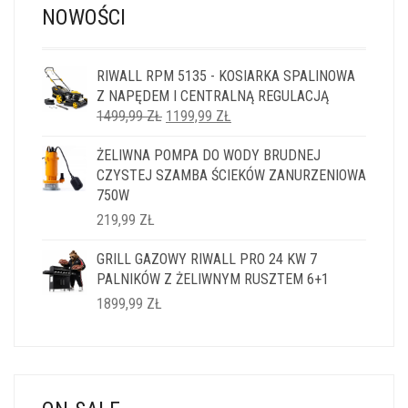
NOWOŚCI
RIWALL RPM 5135 - KOSIARKA SPALINOWA
Z NAPĘDEM I CENTRALNĄ REGULACJĄ
PIERWOTNA
AKTUALNA
1499,99
ZŁ
1199,99
ZŁ
CENA
CENA
ŻELIWNA POMPA DO WODY BRUDNEJ
WYNOSIŁA:
WYNOSI:
CZYSTEJ SZAMBA ŚCIEKÓW ZANURZENIOWA
1499,99 ZŁ.
1199,99 ZŁ.
750W
219,99
ZŁ
GRILL GAZOWY RIWALL PRO 24 KW 7
PALNIKÓW Z ŻELIWNYM RUSZTEM 6+1
1899,99
ZŁ