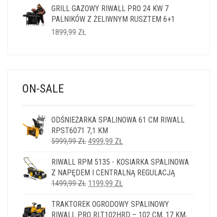
GRILL GAZOWY RIWALL PRO 24 KW 7
PALNIKÓW Z ŻELIWNYM RUSZTEM 6+1
1899,99
ZŁ
ON-SALE
ODŚNIEŻARKA SPALINOWA 61 CM RIWALL
RPST6071 7,1 KM
PIERWOTNA
AKTUALNA
5999,99
ZŁ
4999,99
ZŁ
CENA
CENA
RIWALL RPM 5135 - KOSIARKA SPALINOWA
WYNOSIŁA:
WYNOSI:
Z NAPĘDEM I CENTRALNĄ REGULACJĄ
5999,99 ZŁ.
4999,99 ZŁ.
PIERWOTNA
AKTUALNA
1499,99
ZŁ
1199,99
ZŁ
CENA
CENA
TRAKTOREK OGRODOWY SPALINOWY
WYNOSIŁA:
WYNOSI:
RIWALL PRO RLT102HRD – 102 CM, 17 KM,
1499,99 ZŁ.
1199,99 ZŁ.