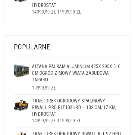
HYDROSTAT
PIERWOTNA
AKTUALNA
14999,99
ZŁ
11999,99
ZŁ
CENA
CENA
WYNOSIŁA:
WYNOSI:
14999,99 ZŁ.
11999,99 ZŁ.
POPULARNE
ALTANA PALRAM ALUMINIUM 425X 295X 310
CM OGRÓD ZIMOWY WIATA ZABUDOWA
TARASU
19999,99
ZŁ
TRAKTOREK OGRODOWY SPALINOWY
RIWALL PRO RLT102HRD – 102 CM, 17 KM,
HYDROSTAT
PIERWOTNA
AKTUALNA
14999,99
ZŁ
11999,99
ZŁ
CENA
CENA
TRAKTOREK OGRODOWY RIWALL RLT 92 HRD
WYNOSIŁA:
WYNOSI: