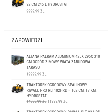
92 CM 245 L HYDROSTAT
14999,99 ZŁ.
11999,99 ZŁ.
9999,99
ZŁ
ZAPOWIEDZI
ALTANA PALRAM ALUMINIUM 425X 295X 310
CM OGRÓD ZIMOWY WIATA ZABUDOWA
TARASU
19999,99
ZŁ
TRAKTOREK OGRODOWY SPALINOWY
RIWALL PRO RLT102HRD – 102 CM, 17 KM,
HYDROSTAT
PIERWOTNA
AKTUALNA
14999,99
ZŁ
11999,99
ZŁ
CENA
CENA