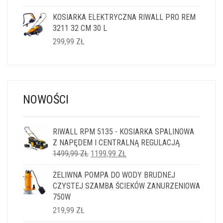
KOSIARKA ELEKTRYCZNA RIWALL PRO REM
3211 32 CM 30 L
299,99
ZŁ
NOWOŚCI
RIWALL RPM 5135 - KOSIARKA SPALINOWA
Z NAPĘDEM I CENTRALNĄ REGULACJĄ
PIERWOTNA
AKTUALNA
1499,99
ZŁ
1199,99
ZŁ
CENA
CENA
ŻELIWNA POMPA DO WODY BRUDNEJ
WYNOSIŁA:
WYNOSI:
CZYSTEJ SZAMBA ŚCIEKÓW ZANURZENIOWA
1499,99 ZŁ.
1199,99 ZŁ.
750W
219,99
ZŁ