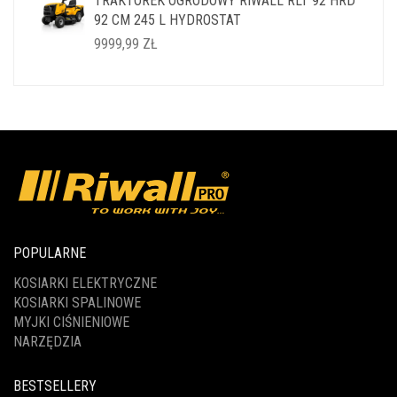
TRAKTOREK OGRODOWY RIWALL RLT 92 HRD
WYNOSIŁA:
WYNOSI:
92 CM 245 L HYDROSTAT
14999,99 ZŁ.
11999,99 ZŁ.
9999,99
ZŁ
POPULARNE
KOSIARKI ELEKTRYCZNE
KOSIARKI SPALINOWE
MYJKI CIŚNIENIOWE
NARZĘDZIA
BESTSELLERY