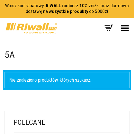
Wpisz kod rabatowy:
RIWALL
i odbierz
10%
zniżki oraz darmową
dostawę na
wszystkie produkty
do 5000zł
Toggle Menu
5A
Nie znaleziono produktów, których szukasz.
POLECANE