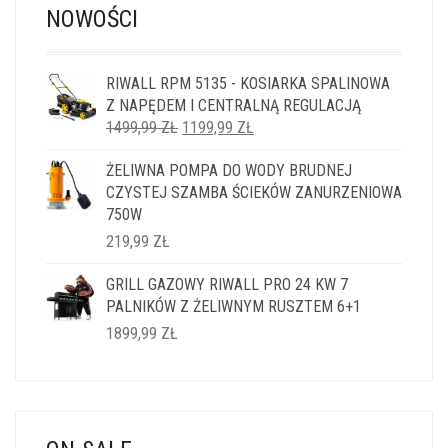
NOWOŚCI
RIWALL RPM 5135 - KOSIARKA SPALINOWA
Z NAPĘDEM I CENTRALNĄ REGULACJĄ
PIERWOTNA
AKTUALNA
1499,99
ZŁ
1199,99
ZŁ
CENA
CENA
ŻELIWNA POMPA DO WODY BRUDNEJ
WYNOSIŁA:
WYNOSI:
CZYSTEJ SZAMBA ŚCIEKÓW ZANURZENIOWA
1499,99 ZŁ.
1199,99 ZŁ.
750W
219,99
ZŁ
GRILL GAZOWY RIWALL PRO 24 KW 7
PALNIKÓW Z ŻELIWNYM RUSZTEM 6+1
1899,99
ZŁ