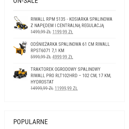
ON-SALE
RIWALL RPM 5135 - KOSIARKA SPALINOWA
Z NAPĘDEM I CENTRALNĄ REGULACJĄ
PIERWOTNA
AKTUALNA
1499,99
ZŁ
1199,99
ZŁ
CENA
CENA
ODŚNIEŻARKA SPALINOWA 61 CM RIWALL
WYNOSIŁA:
WYNOSI:
RPST6071 7,1 KM
1499,99 ZŁ.
1199,99 ZŁ.
PIERWOTNA
AKTUALNA
5999,99
ZŁ
4999,99
ZŁ
CENA
CENA
TRAKTOREK OGRODOWY SPALINOWY
WYNOSIŁA:
WYNOSI:
RIWALL PRO RLT102HRD – 102 CM, 17 KM,
5999,99 ZŁ.
4999,99 ZŁ.
HYDROSTAT
PIERWOTNA
AKTUALNA
14999,99
ZŁ
11999,99
ZŁ
CENA
CENA
WYNOSIŁA:
WYNOSI:
14999,99 ZŁ.
11999,99 ZŁ.
POPULARNE