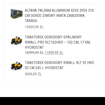
ALTANA PALRAM ALUMINIUM 425X 295X 310
CM OGRÓD ZIMOWY WIATA ZABUDOWA
TARASU
19999,99
ZŁ
TRAKTOREK OGRODOWY SPALINOWY
RIWALL PRO RLT102HRD – 102 CM, 17 KM,
HYDROSTAT
PIERWOTNA
AKTUALNA
14999,99
ZŁ
11999,99
ZŁ
CENA
CENA
TRAKTOREK OGRODOWY RIWALL RLT 92 HRD
WYNOSIŁA:
WYNOSI:
92 CM 245 L HYDROSTAT
14999,99 ZŁ.
11999,99 ZŁ.
9999,99
ZŁ