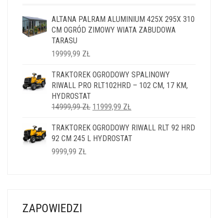
ALTANA PALRAM ALUMINIUM 425X 295X 310
CM OGRÓD ZIMOWY WIATA ZABUDOWA
TARASU
19999,99
ZŁ
TRAKTOREK OGRODOWY SPALINOWY
RIWALL PRO RLT102HRD – 102 CM, 17 KM,
HYDROSTAT
PIERWOTNA
AKTUALNA
14999,99
ZŁ
11999,99
ZŁ
CENA
CENA
TRAKTOREK OGRODOWY RIWALL RLT 92 HRD
WYNOSIŁA:
WYNOSI:
92 CM 245 L HYDROSTAT
14999,99 ZŁ.
11999,99 ZŁ.
9999,99
ZŁ
ZAPOWIEDZI