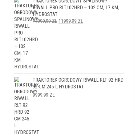
TRAKTOREK OGRODOWY SPALINOWY
RIWALL PRO RLT102HRD – 102 CM, 17 KM,
HYDROSTAT
PIERWOTNA
AKTUALNA
14999,99
ZŁ
11999,99
ZŁ
CENA
CENA
WYNOSIŁA:
WYNOSI:
14999,99 ZŁ.
11999,99 ZŁ.
TRAKTOREK OGRODOWY RIWALL RLT 92 HRD
92 CM 245 L HYDROSTAT
9999,99
ZŁ