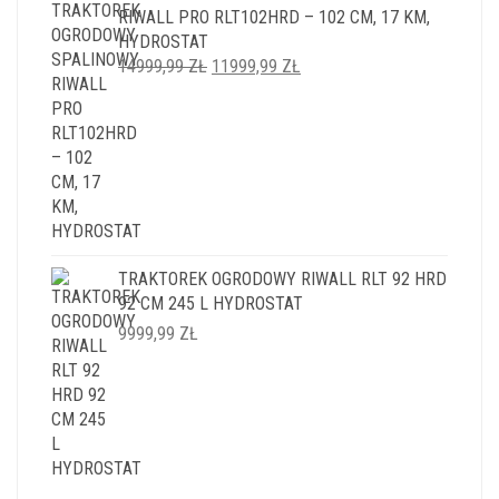
RIWALL PRO RLT102HRD – 102 CM, 17 KM,
HYDROSTAT
PIERWOTNA
AKTUALNA
14999,99
ZŁ
11999,99
ZŁ
CENA
CENA
WYNOSIŁA:
WYNOSI:
14999,99 ZŁ.
11999,99 ZŁ.
TRAKTOREK OGRODOWY RIWALL RLT 92 HRD
92 CM 245 L HYDROSTAT
9999,99
ZŁ