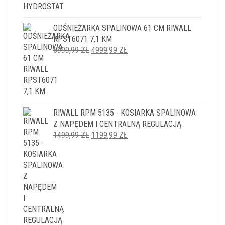
ODŚNIEŻARKA SPALINOWA 61 CM RIWALL
RPST6071 7,1 KM
PIERWOTNA
AKTUALNA
5999,99
ZŁ
4999,99
ZŁ
CENA
CENA
WYNOSIŁA:
WYNOSI:
5999,99 ZŁ.
4999,99 ZŁ.
RIWALL RPM 5135 - KOSIARKA SPALINOWA
Z NAPĘDEM I CENTRALNĄ REGULACJĄ
PIERWOTNA
AKTUALNA
1499,99
ZŁ
1199,99
ZŁ
CENA
CENA
WYNOSIŁA:
WYNOSI:
1499,99 ZŁ.
1199,99 ZŁ.