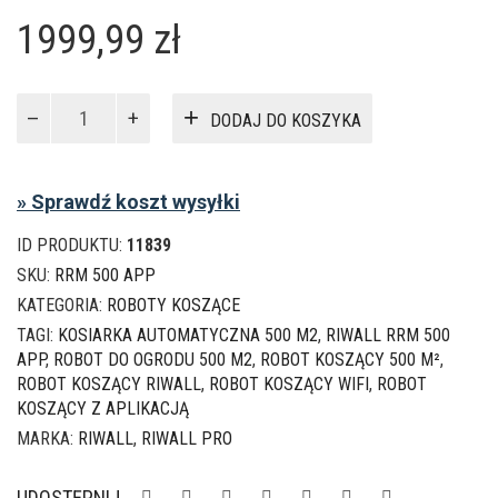
1999,99
zł
ilość
DODAJ DO KOSZYKA
Riwall
PRO
RRM
» Sprawdź koszt wysyłki
500
APP
ID PRODUKTU:
11839
–
robot
SKU:
RRM 500 APP
koszący
KATEGORIA:
ROBOTY KOSZĄCE
500
TAGI:
KOSIARKA AUTOMATYCZNA 500 M2
,
RIWALL RRM 500
m2
APP
,
ROBOT DO OGRODU 500 M2
,
ROBOT KOSZĄCY 500 M²
,
z
ROBOT KOSZĄCY RIWALL
,
ROBOT KOSZĄCY WIFI
,
ROBOT
Wi-
KOSZĄCY Z APLIKACJĄ
Fi
MARKA:
RIWALL
,
RIWALL PRO
i
aplikacją
UDOSTĘPNIJ