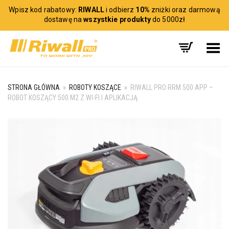
Wpisz kod rabatowy:
RIWALL
i odbierz
10%
zniżki oraz darmową
dostawę na
wszystkie produkty
do 5000zł
Toggle Menu
STRONA GŁÓWNA
»
ROBOTY KOSZĄCE
»
RIWALL PRO RRM 500 APP –
ROBOT KOSZĄCY 500 M2 Z WI-FI I APLIKACJĄ