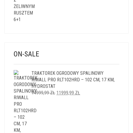
ON-SALE
TRAKTOREK OGRODOWY SPALINOWY
RIWALL PRO RLT102HRD – 102 CM, 17 KM,
HYDROSTAT
PIERWOTNA
AKTUALNA
14999,99
ZŁ
11999,99
ZŁ
CENA
CENA
WYNOSIŁA:
WYNOSI:
14999,99 ZŁ.
11999,99 ZŁ.