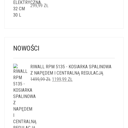
299,99
ZŁ
NOWOŚCI
RIWALL RPM 5135 - KOSIARKA SPALINOWA
Z NAPĘDEM I CENTRALNĄ REGULACJĄ
PIERWOTNA
AKTUALNA
1499,99
ZŁ
1199,99
ZŁ
CENA
CENA
WYNOSIŁA:
WYNOSI:
1499,99 ZŁ.
1199,99 ZŁ.