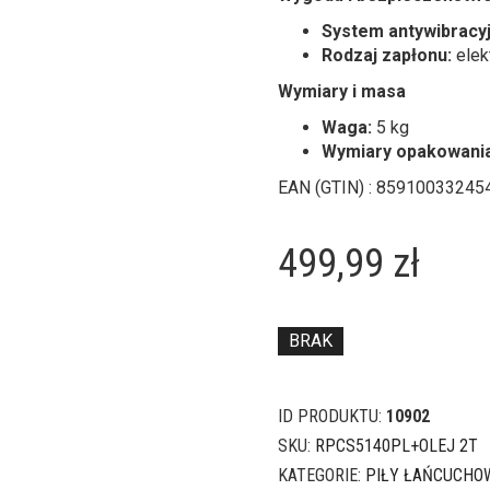
System antywibracyj
Rodzaj zapłonu:
elek
Wymiary i masa
Waga:
5 kg
Wymiary opakowania
EAN (GTIN) : 85910033245
499,99
zł
BRAK
ID PRODUKTU:
10902
SKU:
RPCS5140PL+OLEJ 2T
KATEGORIE:
PIŁY ŁAŃCUCHO