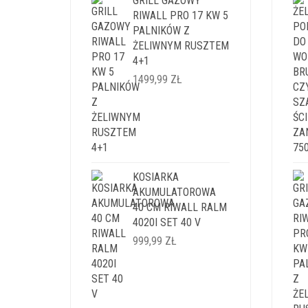
GRILL GAZOWY
RIWALL PRO 17 KW 5
PALNIKÓW Z
ŻELIWNYM RUSZTEM
4+1
1499,99
ZŁ
KOSIARKA
AKUMULATOROWA
40 CM RIWALL RALM
4020I SET 40 V
999,99
ZŁ