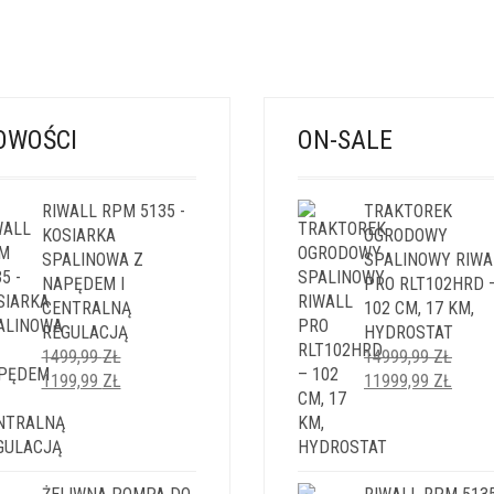
OWOŚCI
ON-SALE
RIWALL RPM 5135 -
TRAKTOREK
KOSIARKA
OGRODOWY
SPALINOWA Z
SPALINOWY RIWA
NAPĘDEM I
PRO RLT102HRD 
CENTRALNĄ
102 CM, 17 KM,
REGULACJĄ
HYDROSTAT
1499,99
ZŁ
14999,99
ZŁ
PIERWOTNA
AKTUALNA
PIERWOTNA
AKTU
1199,99
ZŁ
11999,99
ZŁ
CENA
CENA
CENA
CENA
WYNOSIŁA:
WYNOSI:
WYNOSIŁA:
WYNO
1499,99 ZŁ.
1199,99 ZŁ.
14999,99 ZŁ.
11999