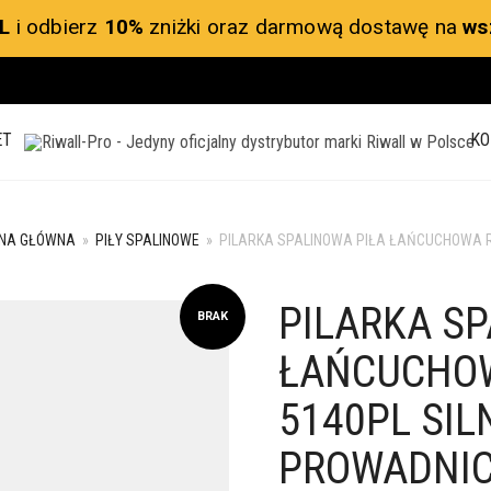
L
i odbierz
10%
zniżki oraz darmową dostawę na
ws
ET
KO
NA GŁÓWNA
»
PIŁY SPALINOWE
»
PILARKA SPALINOWA PIŁA ŁAŃCUCHOWA RI
PILARKA SP
BRAK
ŁAŃCUCHOW
5140PL SIL
PROWADNIC