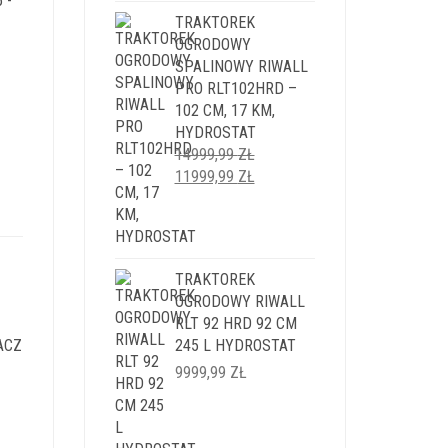
 -
TRAKTOREK
OGRODOWY
SPALINOWY RIWALL
PRO RLT102HRD –
102 CM, 17 KM,
HYDROSTAT
LNA
14999,99
ZŁ
PIERWOTNA
AKTUALNA
11999,99
ZŁ
I:
CENA
CENA
9 ZŁ.
WYNOSIŁA:
WYNOSI:
14999,99 ZŁ.
11999,99 ZŁ.
TRAKTOREK
OGRODOWY RIWALL
RLT 92 HRD 92 CM
ACZ
245 L HYDROSTAT
9999,99
ZŁ
LNA