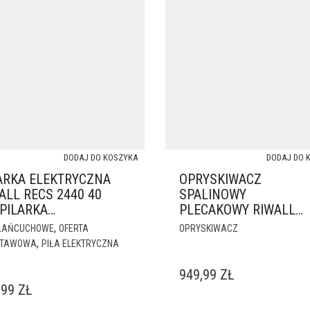
DODAJ DO KOSZYKA
DODAJ DO 
ARKA ELEKTRYCZNA
OPRYSKIWACZ
ALL RECS 2440 40
SPALINOWY
PILARKA
PLECAKOWY RIWALL
ŃCUCHOWA
PRO RPSD 52 – 14 L /
,
 ŁAŃCUCHOWE
OFERTA
OPRYSKIWACZ
DMUCHAWA 2W1
,
STAWOWA
PIŁA ELEKTRYCZNA
949,99
ZŁ
,99
ZŁ