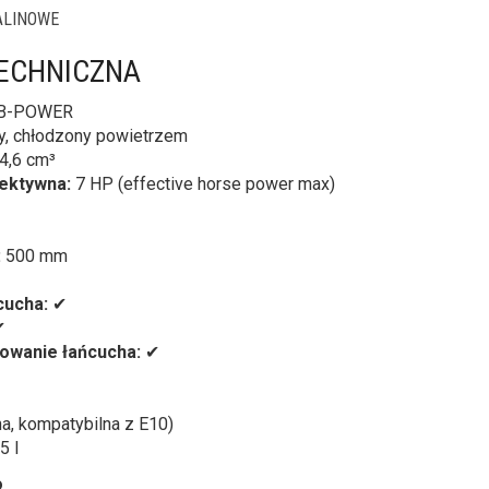
ALINOWE
TECHNICZNA
 B-POWER
, chłodzony powietrzem
4,6 cm³
ektywna:
7 HP (effective horse power max)
:
500 mm
cucha:
✔
✔
owanie łańcucha:
✔
na, kompatybilna z E10)
5 l
o