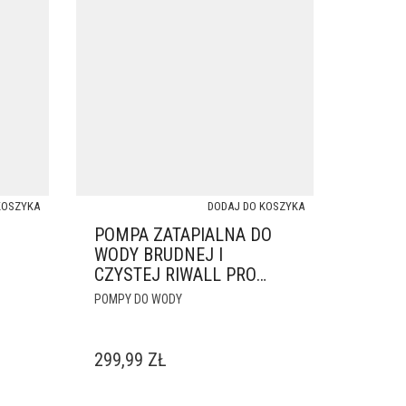
KOSZYKA
DODAJ DO KOSZYKA
POMPA ZATAPIALNA DO
WODY BRUDNEJ I
CZYSTEJ RIWALL PRO
REP 1100 INOX 15000
POMPY DO WODY
L/H
299,99
ZŁ