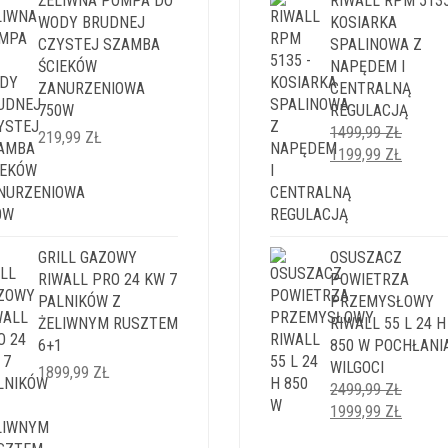
ŻELIWNA POMPA DO
RIWALL RPM 5135
WODY BRUDNEJ
KOSIARKA
CZYSTEJ SZAMBA
SPALINOWA Z
ŚCIEKÓW
NAPĘDEM I
ZANURZENIOWA
CENTRALNĄ
750W
REGULACJĄ
1499,99
ZŁ
219,99
ZŁ
PIERWOTNA
AKTUA
1199,99
ZŁ
CENA
CENA
WYNOSIŁA:
WYNOS
1499,99 ZŁ.
1199,9
GRILL GAZOWY
OSUSZACZ
RIWALL PRO 24 KW 7
POWIETRZA
PALNIKÓW Z
PRZEMYSŁOWY
ŻELIWNYM RUSZTEM
RIWALL 55 L 24 H
6+1
850 W POCHŁANI
WILGOCI
1899,99
ZŁ
2499,99
ZŁ
PIERWOTNA
AKTUA
1999,99
ZŁ
CENA
CENA