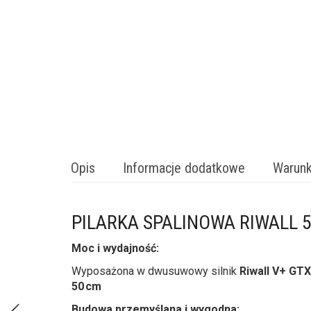
Opis
Informacje dodatkowe
Warunk
PILARKA SPALINOWA RIWALL 
Moc i wydajność:
Wyposażona w dwusuwowy silnik
Riwall V+ GT
50 cm
Budowa przemyślana i wygodna: