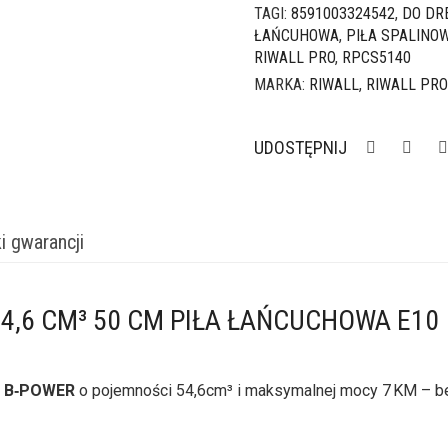
TAGI:
8591003324542
,
DO DR
ŁAŃCUHOWA
,
PIŁA SPALINO
RIWALL PRO
,
RPCS5140
MARKA:
RIWALL
,
RIWALL PRO
UDOSTĘPNIJ
i gwarancji
54,6 CM³ 50 CM PIŁA ŁAŃCUCHOWA E10
X B‑POWER
o pojemności 54,6cm³ i maksymalnej mocy 7 KM – bez