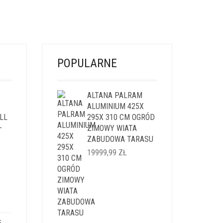
POPULARNE
ALTANA PALRAM
ALUMINIUM 425X
LL
295X 310 CM OGRÓD
–
ZIMOWY WIATA
ZABUDOWA TARASU
19999,99
ZŁ
ALNA
SI:
,99 ZŁ.