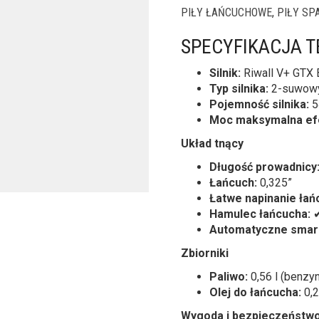
PIŁY ŁAŃCUCHOWE
,
PIŁY SP
SPECYFIKACJA 
Silnik:
Riwall V+ GTX
Typ silnika:
2-suwowy
Pojemność silnika:
5
Moc maksymalna ef
Układ tnący
Długość prowadnicy
Łańcuch:
0,325”
Łatwe napinanie łań
Hamulec łańcucha:
Automatyczne smar
Zbiorniki
Paliwo:
0,56 l (benzy
Olej do łańcucha:
0,2
Wygoda i bezpieczeństw