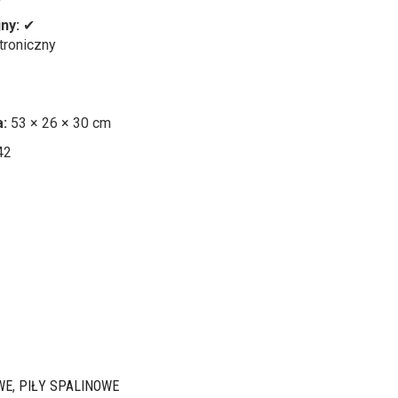
ny:
✔
troniczny
:
53 × 26 × 30 cm
42
WE
,
PIŁY SPALINOWE