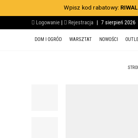
Wpisz kod rabatowy:
RIWAL
Logowanie
|
Rejestracja
|
7 sierpień 2026
DOM I OGRÓD
WARSZTAT
NOWOŚCI
OUTL
STRO