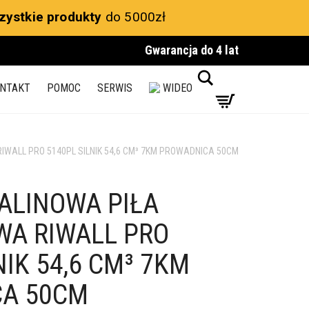
zystkie produkty
do 5000zł
Gwarancja do 4 lat
Search
NTAKT
POMOC
SERWIS
WIDEO
WALL PRO 5140PL SILNIK 54,6 CM³ 7KM PROWADNICA 50CM
ALINOWA PIŁA
A RIWALL PRO
NIK 54,6 CM³ 7KM
A 50CM