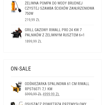
ŻELIWNA POMPA DO WODY BRUDNEJ
WYNOSIŁA:
WYNOSI:
CZYSTEJ SZAMBA ŚCIEKÓW ZANURZENIOWA
1499,99 ZŁ.
1199,99 ZŁ.
750W
219,99
ZŁ
GRILL GAZOWY RIWALL PRO 24 KW 7
PALNIKÓW Z ŻELIWNYM RUSZTEM 6+1
1899,99
ZŁ
ON-SALE
ODŚNIEŻARKA SPALINOWA 61 CM RIWALL
RPST6071 7,1 KM
PIERWOTNA
AKTUALNA
5999,99
ZŁ
4999,99
ZŁ
CENA
CENA
OSUSZACZ POWIETRZA PRZEMYSŁOWY
WYNOSIŁA:
WYNOSI: