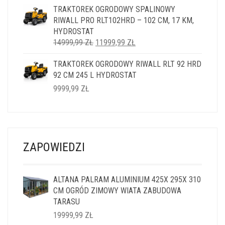
TRAKTOREK OGRODOWY SPALINOWY
RIWALL PRO RLT102HRD – 102 CM, 17 KM,
HYDROSTAT
PIERWOTNA
AKTUALNA
14999,99
ZŁ
11999,99
ZŁ
CENA
CENA
TRAKTOREK OGRODOWY RIWALL RLT 92 HRD
WYNOSIŁA:
WYNOSI:
92 CM 245 L HYDROSTAT
14999,99 ZŁ.
11999,99 ZŁ.
9999,99
ZŁ
ZAPOWIEDZI
ALTANA PALRAM ALUMINIUM 425X 295X 310
CM OGRÓD ZIMOWY WIATA ZABUDOWA
TARASU
19999,99
ZŁ