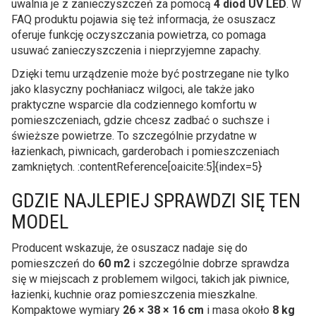
uwalnia je z zanieczyszczeń za pomocą
4 diod UV LED
. W
FAQ produktu pojawia się też informacja, że osuszacz
oferuje funkcję oczyszczania powietrza, co pomaga
usuwać zanieczyszczenia i nieprzyjemne zapachy.
Dzięki temu urządzenie może być postrzegane nie tylko
jako klasyczny pochłaniacz wilgoci, ale także jako
praktyczne wsparcie dla codziennego komfortu w
pomieszczeniach, gdzie chcesz zadbać o suchsze i
świeższe powietrze. To szczególnie przydatne w
łazienkach, piwnicach, garderobach i pomieszczeniach
zamkniętych. :contentReference[oaicite:5]{index=5}
GDZIE NAJLEPIEJ SPRAWDZI SIĘ TEN
MODEL
Producent wskazuje, że osuszacz nadaje się do
pomieszczeń do
60 m2
i szczególnie dobrze sprawdza
się w miejscach z problemem wilgoci, takich jak piwnice,
łazienki, kuchnie oraz pomieszczenia mieszkalne.
Kompaktowe wymiary
26 × 38 × 16 cm
i masa około
8 kg