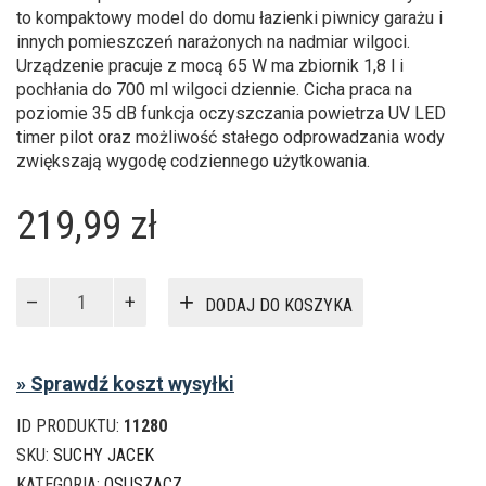
to kompaktowy model do domu łazienki piwnicy garażu i
innych pomieszczeń narażonych na nadmiar wilgoci.
Urządzenie pracuje z mocą 65 W ma zbiornik 1,8 l i
pochłania do 700 ml wilgoci dziennie. Cicha praca na
poziomie 35 dB funkcja oczyszczania powietrza UV LED
timer pilot oraz możliwość stałego odprowadzania wody
zwiększają wygodę codziennego użytkowania.
219,99
zł
ilość
DODAJ DO KOSZYKA
Osuszacz
powietrza
Riwall
» Sprawdź koszt wysyłki
ROS-
01
ID PRODUKTU:
11280
1,8
l
SKU:
SUCHY JACEK
65
KATEGORIA:
OSUSZACZ