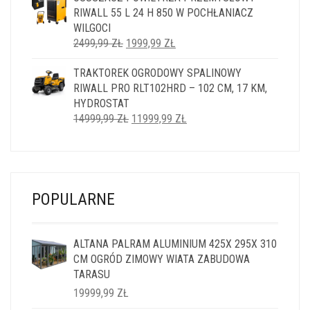
RIWALL 55 L 24 H 850 W POCHŁANIACZ
5999,99 ZŁ.
4999,99 ZŁ.
WILGOCI
PIERWOTNA
AKTUALNA
2499,99
ZŁ
1999,99
ZŁ
CENA
CENA
TRAKTOREK OGRODOWY SPALINOWY
WYNOSIŁA:
WYNOSI:
RIWALL PRO RLT102HRD – 102 CM, 17 KM,
2499,99 ZŁ.
1999,99 ZŁ.
HYDROSTAT
PIERWOTNA
AKTUALNA
14999,99
ZŁ
11999,99
ZŁ
CENA
CENA
WYNOSIŁA:
WYNOSI:
14999,99 ZŁ.
11999,99 ZŁ.
POPULARNE
ALTANA PALRAM ALUMINIUM 425X 295X 310
CM OGRÓD ZIMOWY WIATA ZABUDOWA
TARASU
19999,99
ZŁ