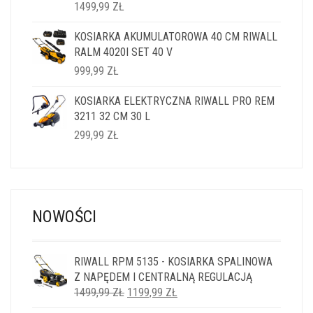
1499,99
ZŁ
KOSIARKA AKUMULATOROWA 40 CM RIWALL
RALM 4020I SET 40 V
999,99
ZŁ
KOSIARKA ELEKTRYCZNA RIWALL PRO REM
3211 32 CM 30 L
299,99
ZŁ
NOWOŚCI
RIWALL RPM 5135 - KOSIARKA SPALINOWA
Z NAPĘDEM I CENTRALNĄ REGULACJĄ
PIERWOTNA
AKTUALNA
1499,99
ZŁ
1199,99
ZŁ
CENA
CENA