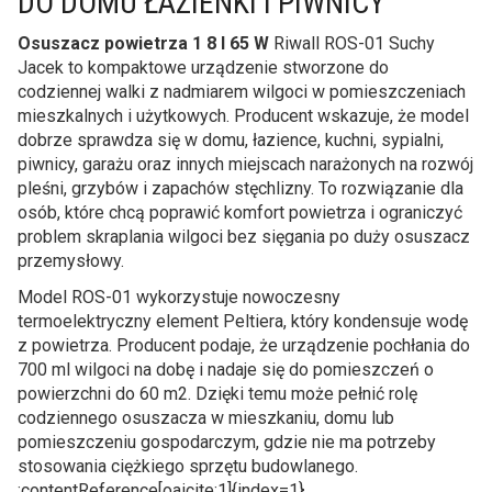
DO DOMU ŁAZIENKI I PIWNICY
Osuszacz powietrza 1 8 l 65 W
Riwall ROS-01 Suchy
Jacek to kompaktowe urządzenie stworzone do
codziennej walki z nadmiarem wilgoci w pomieszczeniach
mieszkalnych i użytkowych. Producent wskazuje, że model
dobrze sprawdza się w domu, łazience, kuchni, sypialni,
piwnicy, garażu oraz innych miejscach narażonych na rozwój
pleśni, grzybów i zapachów stęchlizny. To rozwiązanie dla
osób, które chcą poprawić komfort powietrza i ograniczyć
problem skraplania wilgoci bez sięgania po duży osuszacz
przemysłowy.
Model ROS-01 wykorzystuje nowoczesny
termoelektryczny element Peltiera, który kondensuje wodę
z powietrza. Producent podaje, że urządzenie pochłania do
700 ml wilgoci na dobę i nadaje się do pomieszczeń o
powierzchni do 60 m2. Dzięki temu może pełnić rolę
codziennego osuszacza w mieszkaniu, domu lub
pomieszczeniu gospodarczym, gdzie nie ma potrzeby
stosowania ciężkiego sprzętu budowlanego.
:contentReference[oaicite:1]{index=1}