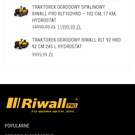
TRAKTOREK OGRODOWY SPALINOWY
RIWALL PRO RLT102HRD – 102 CM, 17 KM,
HYDROSTAT
PIERWOTNA
AKTUALNA
14999,99
ZŁ
11999,99
ZŁ
CENA
CENA
TRAKTOREK OGRODOWY RIWALL RLT 92 HRD
WYNOSIŁA:
WYNOSI:
92 CM 245 L HYDROSTAT
14999,99 ZŁ.
11999,99 ZŁ.
9999,99
ZŁ
POPULARNE