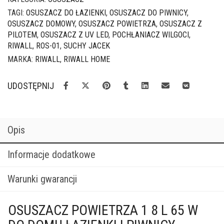
W
TAGI:
OSUSZACZ DO ŁAZIENKI
,
OSUSZACZ DO PIWNICY
,
Suchy
OSUSZACZ DOMOWY
,
OSUSZACZ POWIETRZA
,
OSUSZACZ Z
Jacek
PILOTEM
,
OSUSZACZ Z UV LED
,
POCHŁANIACZ WILGOCI
,
RIWALL
,
ROS-01
,
SUCHY JACEK
MARKA:
RIWALL
,
RIWALL HOME
UDOSTĘPNIJ
Opis
Informacje dodatkowe
Warunki gwarancji
OSUSZACZ POWIETRZA 1 8 L 65 W