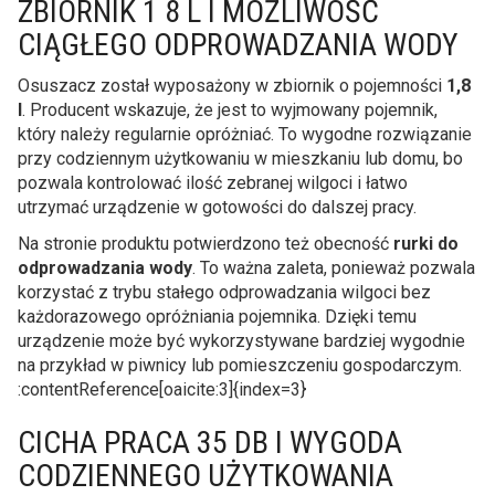
ZBIORNIK 1 8 L I MOŻLIWOŚĆ
CIĄGŁEGO ODPROWADZANIA WODY
Osuszacz został wyposażony w zbiornik o pojemności
1,8
l
. Producent wskazuje, że jest to wyjmowany pojemnik,
który należy regularnie opróżniać. To wygodne rozwiązanie
przy codziennym użytkowaniu w mieszkaniu lub domu, bo
pozwala kontrolować ilość zebranej wilgoci i łatwo
utrzymać urządzenie w gotowości do dalszej pracy.
Na stronie produktu potwierdzono też obecność
rurki do
odprowadzania wody
. To ważna zaleta, ponieważ pozwala
korzystać z trybu stałego odprowadzania wilgoci bez
każdorazowego opróżniania pojemnika. Dzięki temu
urządzenie może być wykorzystywane bardziej wygodnie
na przykład w piwnicy lub pomieszczeniu gospodarczym.
:contentReference[oaicite:3]{index=3}
CICHA PRACA 35 DB I WYGODA
CODZIENNEGO UŻYTKOWANIA