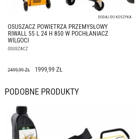
DODAJ DO KOSZYKA
OSUSZACZ POWIETRZA PRZEMYSŁOWY
RIWALL 55 L 24 H 850 W POCHŁANIACZ
WILGOCI
OSUSZACZ
PIERWOTNA
AKTUALNA
1999,99
ZŁ
2499,99
ZŁ
CENA
CENA
WYNOSIŁA:
WYNOSI:
PODOBNE PRODUKTY
2499,99 ZŁ.
1999,99 ZŁ.