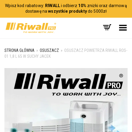
Wpisz kod rabatowy:
RIWALL
i odbierz
10%
zniżki oraz darmową
dostawę na
wszystkie produkty
do 5000zł
Toggle Menu
STRONA GŁÓWNA
»
OSUSZACZ
»
OSUSZACZ POWIETRZA RIWALL ROS-
01 1,8 L 65 W SUCHY JACEK