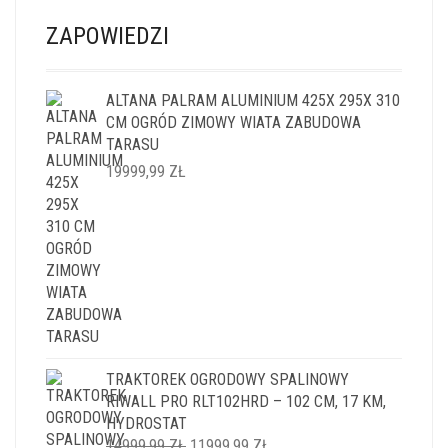
ZAPOWIEDZI
ALTANA PALRAM ALUMINIUM 425X 295X 310
CM OGRÓD ZIMOWY WIATA ZABUDOWA
TARASU
19999,99
ZŁ
TRAKTOREK OGRODOWY SPALINOWY
RIWALL PRO RLT102HRD – 102 CM, 17 KM,
HYDROSTAT
PIERWOTNA
AKTUALNA
14999,99
ZŁ
11999,99
ZŁ