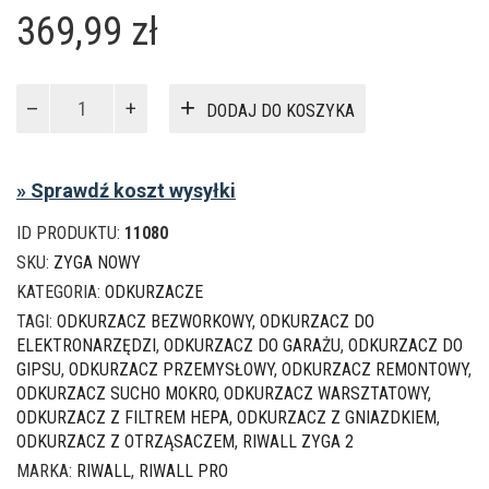
369,99
zł
ilość
DODAJ DO KOSZYKA
Odkurzacz
przemysłowy
sucho
» Sprawdź koszt wysyłki
mokro
Riwall
ID PRODUKTU:
11080
Zyga
2
SKU:
ZYGA NOWY
z
KATEGORIA:
ODKURZACZE
otrząsaczem
TAGI:
ODKURZACZ BEZWORKOWY
,
ODKURZACZ DO
ELEKTRONARZĘDZI
,
ODKURZACZ DO GARAŻU
,
ODKURZACZ DO
GIPSU
,
ODKURZACZ PRZEMYSŁOWY
,
ODKURZACZ REMONTOWY
,
ODKURZACZ SUCHO MOKRO
,
ODKURZACZ WARSZTATOWY
,
ODKURZACZ Z FILTREM HEPA
,
ODKURZACZ Z GNIAZDKIEM
,
ODKURZACZ Z OTRZĄSACZEM
,
RIWALL ZYGA 2
MARKA:
RIWALL
,
RIWALL PRO