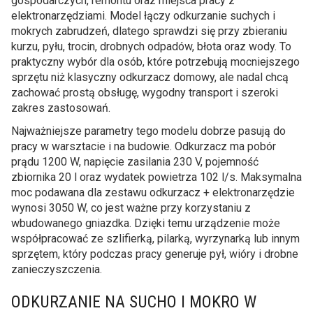
gospodarczych, remontu oraz miejsca pracy z
elektronarzędziami. Model łączy odkurzanie suchych i
mokrych zabrudzeń, dlatego sprawdzi się przy zbieraniu
kurzu, pyłu, trocin, drobnych odpadów, błota oraz wody. To
praktyczny wybór dla osób, które potrzebują mocniejszego
sprzętu niż klasyczny odkurzacz domowy, ale nadal chcą
zachować prostą obsługę, wygodny transport i szeroki
zakres zastosowań.
Najważniejsze parametry tego modelu dobrze pasują do
pracy w warsztacie i na budowie. Odkurzacz ma pobór
prądu 1200 W, napięcie zasilania 230 V, pojemność
zbiornika 20 l oraz wydatek powietrza 102 l/s. Maksymalna
moc podawana dla zestawu odkurzacz + elektronarzędzie
wynosi 3050 W, co jest ważne przy korzystaniu z
wbudowanego gniazdka. Dzięki temu urządzenie może
współpracować ze szlifierką, pilarką, wyrzynarką lub innym
sprzętem, który podczas pracy generuje pył, wióry i drobne
zanieczyszczenia.
ODKURZANIE NA SUCHO I MOKRO W