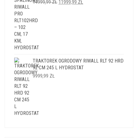
PIERWOTNA
AKTUALNA
14999,99
ZŁ
11999,99
ZŁ
CENA
CENA
WYNOSIŁA:
WYNOSI:
14999,99 ZŁ.
11999,99 ZŁ.
TRAKTOREK OGRODOWY RIWALL RLT 92 HRD
92 CM 245 L HYDROSTAT
9999,99
ZŁ