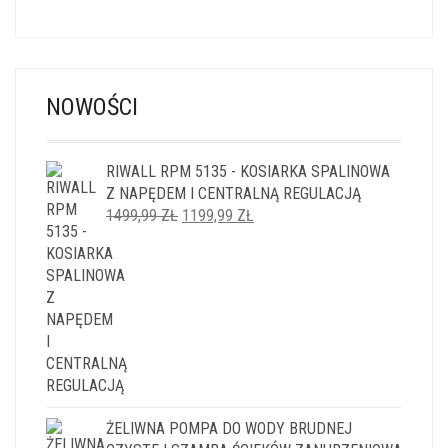
NOWOŚCI
RIWALL RPM 5135 - KOSIARKA SPALINOWA
Z NAPĘDEM I CENTRALNĄ REGULACJĄ
PIERWOTNA
AKTUALNA
1499,99
ZŁ
1199,99
ZŁ
CENA
CENA
WYNOSIŁA:
WYNOSI:
1499,99 ZŁ.
1199,99 ZŁ.
ŻELIWNA POMPA DO WODY BRUDNEJ