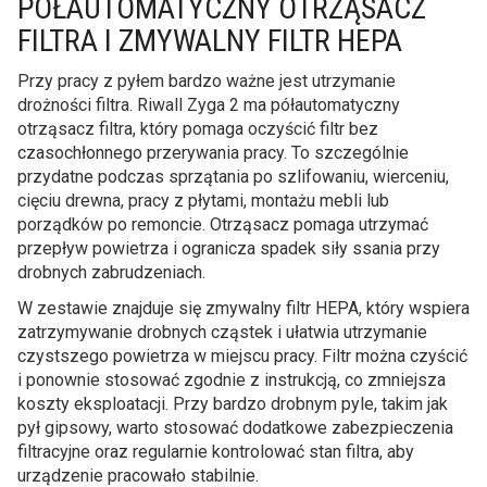
PÓŁAUTOMATYCZNY OTRZĄSACZ
FILTRA I ZMYWALNY FILTR HEPA
Przy pracy z pyłem bardzo ważne jest utrzymanie
drożności filtra. Riwall Zyga 2 ma półautomatyczny
otrząsacz filtra, który pomaga oczyścić filtr bez
czasochłonnego przerywania pracy. To szczególnie
przydatne podczas sprzątania po szlifowaniu, wierceniu,
cięciu drewna, pracy z płytami, montażu mebli lub
porządków po remoncie. Otrząsacz pomaga utrzymać
przepływ powietrza i ogranicza spadek siły ssania przy
drobnych zabrudzeniach.
W zestawie znajduje się zmywalny filtr HEPA, który wspiera
zatrzymywanie drobnych cząstek i ułatwia utrzymanie
czystszego powietrza w miejscu pracy. Filtr można czyścić
i ponownie stosować zgodnie z instrukcją, co zmniejsza
koszty eksploatacji. Przy bardzo drobnym pyle, takim jak
pył gipsowy, warto stosować dodatkowe zabezpieczenia
filtracyjne oraz regularnie kontrolować stan filtra, aby
urządzenie pracowało stabilnie.