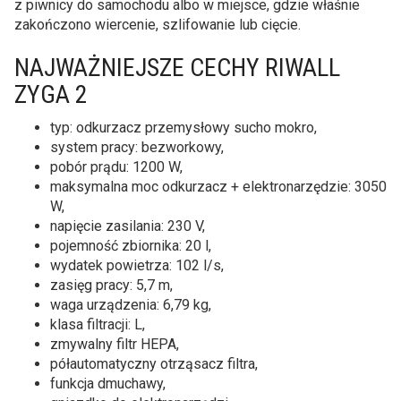
z piwnicy do samochodu albo w miejsce, gdzie właśnie
zakończono wiercenie, szlifowanie lub cięcie.
NAJWAŻNIEJSZE CECHY RIWALL
ZYGA 2
typ: odkurzacz przemysłowy sucho mokro,
system pracy: bezworkowy,
pobór prądu: 1200 W,
maksymalna moc odkurzacz + elektronarzędzie: 3050
W,
napięcie zasilania: 230 V,
pojemność zbiornika: 20 l,
wydatek powietrza: 102 l/s,
zasięg pracy: 5,7 m,
waga urządzenia: 6,79 kg,
klasa filtracji: L,
zmywalny filtr HEPA,
półautomatyczny otrząsacz filtra,
funkcja dmuchawy,