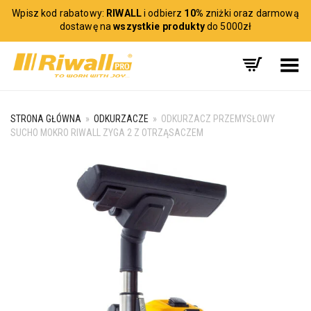
Wpisz kod rabatowy:
RIWALL
i odbierz
10%
zniżki oraz darmową
dostawę na
wszystkie produkty
do 5000zł
Toggle Menu
STRONA GŁÓWNA
»
ODKURZACZE
»
ODKURZACZ PRZEMYSŁOWY
SUCHO MOKRO RIWALL ZYGA 2 Z OTRZĄSACZEM