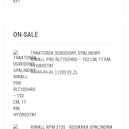
ON-SALE
TRAKTOREK OGRODOWY SPALINOWY
RIWALL PRO RLT102HRD – 102 CM, 17 KM,
HYDROSTAT
PIERWOTNA
AKTUALNA
14999,99
ZŁ
11999,99
ZŁ
CENA
CENA
WYNOSIŁA:
WYNOSI:
14999,99 ZŁ.
11999,99 ZŁ.
RIWALL RPM 5135 - KOSIARKA SPALINOWA