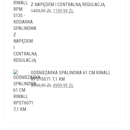
Z NAPĘDEM I CENTRALNĄ REGULACJĄ
PIERWOTNA
AKTUALNA
1499,99
ZŁ
1199,99
ZŁ
CENA
CENA
WYNOSIŁA:
WYNOSI:
1499,99 ZŁ.
1199,99 ZŁ.
ODŚNIEŻARKA SPALINOWA 61 CM RIWALL
RPST6071 7,1 KM
PIERWOTNA
AKTUALNA
5999,99
ZŁ
4999,99
ZŁ
CENA
CENA
WYNOSIŁA:
WYNOSI:
5999,99 ZŁ.
4999,99 ZŁ.