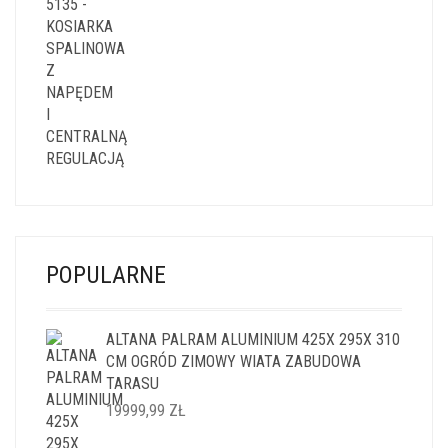
CENA
CENA
WYNOSIŁA:
WYNOSI:
1499,99 ZŁ.
1199,99 ZŁ.
POPULARNE
ALTANA PALRAM ALUMINIUM 425X 295X 310
CM OGRÓD ZIMOWY WIATA ZABUDOWA
TARASU
19999,99
ZŁ