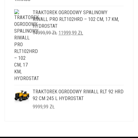
TRAKTOREK OGRODOWY SPALINOWY
RIWALL PRO RLT102HRD – 102 CM, 17 KM,
HYDROSTAT
PIERWOTNA
AKTUALNA
14999,99
ZŁ
11999,99
ZŁ
CENA
CENA
WYNOSIŁA:
WYNOSI:
14999,99 ZŁ.
11999,99 ZŁ.
TRAKTOREK OGRODOWY RIWALL RLT 92 HRD
92 CM 245 L HYDROSTAT
9999,99
ZŁ