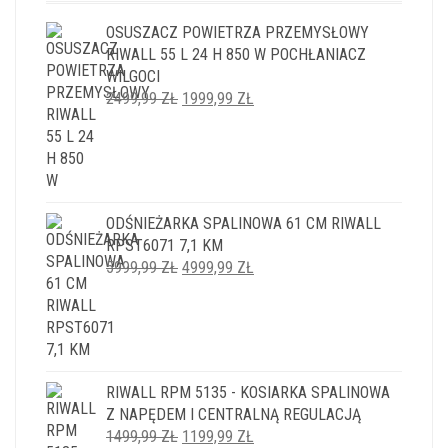
OSUSZACZ POWIETRZA PRZEMYSŁOWY
RIWALL 55 L 24 H 850 W POCHŁANIACZ
WILGOCI
PIERWOTNA
AKTUALNA
2499,99
ZŁ
1999,99
ZŁ
CENA
CENA
WYNOSIŁA:
WYNOSI:
2499,99 ZŁ.
1999,99 ZŁ.
ODŚNIEŻARKA SPALINOWA 61 CM RIWALL
RPST6071 7,1 KM
PIERWOTNA
AKTUALNA
5999,99
ZŁ
4999,99
ZŁ
CENA
CENA
WYNOSIŁA:
WYNOSI:
5999,99 ZŁ.
4999,99 ZŁ.
RIWALL RPM 5135 - KOSIARKA SPALINOWA
Z NAPĘDEM I CENTRALNĄ REGULACJĄ
PIERWOTNA
AKTUALNA
1499,99
ZŁ
1199,99
ZŁ