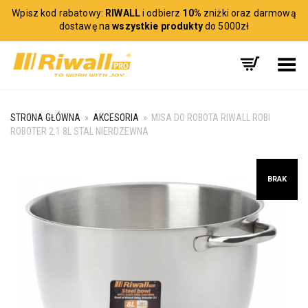
Wpisz kod rabatowy:
RIWALL
i odbierz
10%
zniżki oraz darmową
dostawę na
wszystkie produkty
do 5000zł
Toggle Menu
STRONA GŁÓWNA
»
AKCESORIA
»
MISA DO ROBOTA RIWALL ROBI
ROBOTER 2.1 8L STAL NIERDZEWNA
BRAK