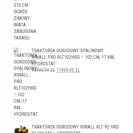
TRAKTOREK OGRODOWY SPALINOWY
RIWALL PRO RLT102HRD – 102 CM, 17 KM,
HYDROSTAT
PIERWOTNA
AKTUALNA
14999,99
ZŁ
11999,99
ZŁ
CENA
CENA
WYNOSIŁA:
WYNOSI:
14999,99 ZŁ.
11999,99 ZŁ.
TRAKTOREK OGRODOWY RIWALL RLT 92 HRD