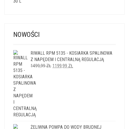
NOWOŚCI
RIWALL RPM 5135 - KOSIARKA SPALINOWA
Z NAPĘDEM I CENTRALNĄ REGULACJĄ
PIERWOTNA
AKTUALNA
1499,99
ZŁ
1199,99
ZŁ
CENA
CENA
WYNOSIŁA:
WYNOSI:
1499,99 ZŁ.
1199,99 ZŁ.
ŻELIWNA POMPA DO WODY BRUDNEJ