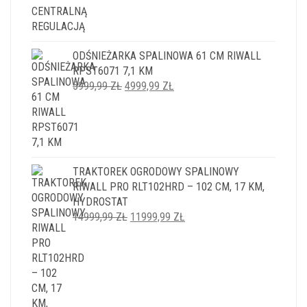
ODŚNIEŻARKA SPALINOWA 61 CM RIWALL
RPST6071 7,1 KM
PIERWOTNA
AKTUALNA
5999,99
ZŁ
4999,99
ZŁ
CENA
CENA
WYNOSIŁA:
WYNOSI:
5999,99 ZŁ.
4999,99 ZŁ.
TRAKTOREK OGRODOWY SPALINOWY
RIWALL PRO RLT102HRD – 102 CM, 17 KM,
HYDROSTAT
PIERWOTNA
AKTUALNA
14999,99
ZŁ
11999,99
ZŁ
CENA
CENA
WYNOSIŁA:
WYNOSI:
14999,99 ZŁ.
11999,99 ZŁ.