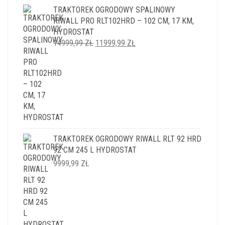
TRAKTOREK OGRODOWY SPALINOWY
RIWALL PRO RLT102HRD – 102 CM, 17 KM,
HYDROSTAT
PIERWOTNA
AKTUALNA
14999,99
ZŁ
11999,99
ZŁ
CENA
CENA
WYNOSIŁA:
WYNOSI:
14999,99 ZŁ.
11999,99 ZŁ.
TRAKTOREK OGRODOWY RIWALL RLT 92 HRD
92 CM 245 L HYDROSTAT
9999,99
ZŁ