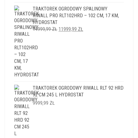
TRAKTOREK OGRODOWY SPALINOWY
RIWALL PRO RLT102HRD – 102 CM, 17 KM,
HYDROSTAT
PIERWOTNA
AKTUALNA
14999,99
ZŁ
11999,99
ZŁ
CENA
CENA
WYNOSIŁA:
WYNOSI:
14999,99 ZŁ.
11999,99 ZŁ.
TRAKTOREK OGRODOWY RIWALL RLT 92 HRD
92 CM 245 L HYDROSTAT
9999,99
ZŁ