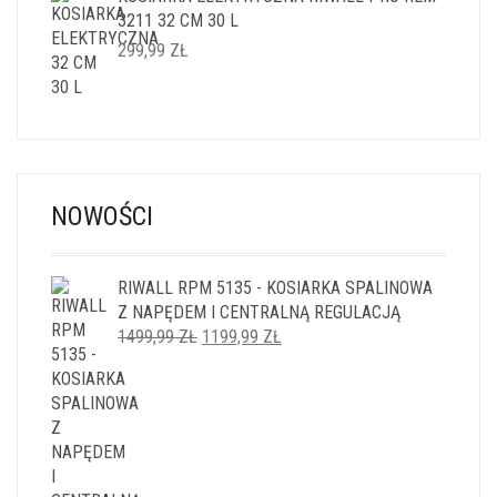
3211 32 CM 30 L
299,99
ZŁ
NOWOŚCI
RIWALL RPM 5135 - KOSIARKA SPALINOWA
Z NAPĘDEM I CENTRALNĄ REGULACJĄ
PIERWOTNA
AKTUALNA
1499,99
ZŁ
1199,99
ZŁ
CENA
CENA
WYNOSIŁA:
WYNOSI:
1499,99 ZŁ.
1199,99 ZŁ.