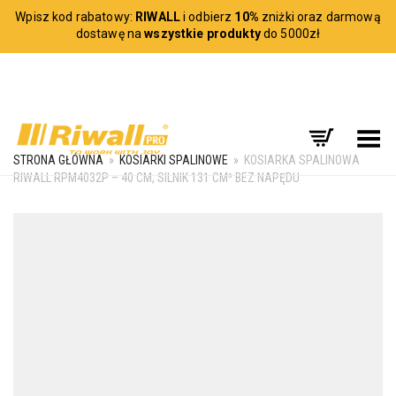
Wpisz kod rabatowy:
RIWALL
i odbierz
10%
zniżki oraz darmową
dostawę na
wszystkie produkty
do 5000zł
Toggle Menu
STRONA GŁÓWNA
»
KOSIARKI SPALINOWE
»
KOSIARKA SPALINOWA
RIWALL RPM4032P – 40 CM, SILNIK 131 CM³ BEZ NAPĘDU