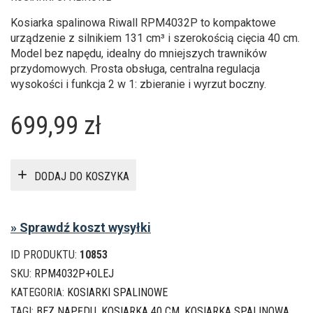
Kosiarka spalinowa Riwall RPM4032P to kompaktowe
urządzenie z silnikiem 131 cm³ i szerokością cięcia 40 cm.
Model bez napędu, idealny do mniejszych trawników
przydomowych. Prosta obsługa, centralna regulacja
wysokości i funkcja 2 w 1: zbieranie i wyrzut boczny.
699,99
zł
DODAJ DO KOSZYKA
» Sprawdź koszt wysyłki
ID PRODUKTU:
10853
SKU:
RPM4032P+OLEJ
KATEGORIA:
KOSIARKI SPALINOWE
TAGI:
BEZ NAPĘDU
,
KOSIARKA 40 CM
,
KOSIARKA SPALINOWA
,