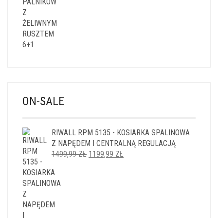
ON-SALE
RIWALL RPM 5135 - KOSIARKA SPALINOWA
Z NAPĘDEM I CENTRALNĄ REGULACJĄ
PIERWOTNA
AKTUALNA
1499,99
ZŁ
1199,99
ZŁ
CENA
CENA
WYNOSIŁA:
WYNOSI:
1499,99 ZŁ.
1199,99 ZŁ.