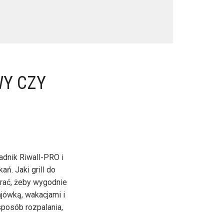
WY CZY
adnik Riwall-PRO i
ań. Jaki grill do
rać, żeby wygodnie
jówką, wakacjami i
sposób rozpalania,