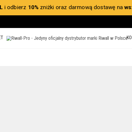
L
i odbierz
10%
zniżki oraz darmową dostawę na
ws
ET
KO