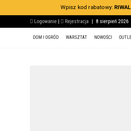
Wpisz kod rabatowy:
RIWAL
Logowanie
|
Rejestracja
|
8 sierpień 2026
DOM I OGRÓD
WARSZTAT
NOWOŚCI
OUTL