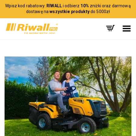
Wpisz kod rabatowy:
RIWALL
i odbierz
10%
zniżki oraz darmową
dostawę na
wszystkie produkty
do 5000zł
Toggle Menu